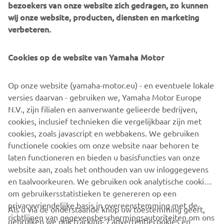
bezoekers van onze website zich gedragen, zo kunnen
Racing te betreden. Net als de YZF-R1M beschikt de
wij onze website, producten, diensten en marketing
Yamaha Racing Experience over het pure Yamaha Racing
verbeteren.
DNA. Dit unieke meerdaagse evenement geeft
motorrijders de kans om het volledige potentieel van hun
machine te ontdekken. Klanten kunnen deelnemen aan
Cookies op de website van Yamaha Motor
fascinerende workshops geleid door de race elite, waarin
de indrukwekkende technische functies en elektronica van
Op onze website (yamaha-motor.eu) - en eventuele lokale
de YZF-R1M worden uitgelegd, en ze samen met officiële
versies daarvan - gebruiken we, Yamaha Motor Europe
Yamaha-rijders het circuit op gaan.
N.V., zijn filialen en aanverwante gelieerde bedrijven,
cookies, inclusief technieken die vergelijkbaar zijn met
cookies, zoals javascript en webbakens. We gebruiken
functionele cookies om onze website naar behoren te
YAMAHA RACING EXPERIENCE
laten functioneren en bieden u basisfuncties van onze
website aan, zoals het onthouden van uw inloggegevens
en taalvoorkeuren. We gebruiken ook analytische cookies
om gebruikersstatistieken te genereren op een
privacyvriendelijke basis in overeenstemming met de
Als u via de onderstaande knop uw toestemming geeft,
richtlijnen van gegevensbeschermingsautoriteiten om ons
gebruiken we ook tracking- / advertentiecookies en