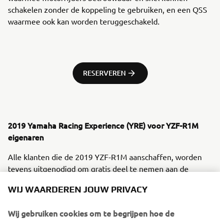
schakelen zonder de koppeling te gebruiken, en een QSS
waarmee ook kan worden teruggeschakeld.
RESERVEREN
2019 Yamaha Racing Experience (YRE) voor YZF-R1M
eigenaren
Alle klanten die de 2019 YZF-R1M aanschaffen, worden
tevens uitgenodigd om gratis deel te nemen aan de
exclusieve Yamaha Racing Experience, een evenement dat
WIJ WAARDEREN JOUW PRIVACY
in de lente van 2019 zal plaatsvinden op een van de grote
circuits in Europa. Dit is een unieke kans voor bezitters
Wij gebruiken cookies om te begrijpen hoe de
van een R1M om de legendarische wereld van Yamaha