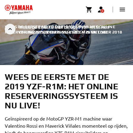
WEES DE EERSTE MET DE 2019 YZF-R1M: HET ONLINE
WEES DE EERSTE MET DE 2019 YZF-R1M: HET
RESERVERINGSSYSTEEM IS NU LIVE!
ONLINE RESERVERINGSSYSTEEM IS NU LIVE!
|
28 OKTOBER 2018
WEES DE EERSTE MET DE
2019 YZF-R1M: HET ONLINE
RESERVERINGSSYSTEEM IS
NU LIVE!
Geïnspireerd op de MotoGP YZR-M1 machine waar
Valentino Rossi en Maverick Viñales momenteel op rijden,
biedt de hoogwaardige YZF-R1M circuitrijders en