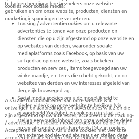
CORPORATE
te helpen begrijpen hoe bezoekers onze website
cookies voor sociale media:
gebruiken en om onze website, producten, diensten en
marketinginspanningen te verbeteren.
VOOR BEDRIJVEN
Tracking / advertentiecookies om u relevante
advertenties te tonen van onze producten en
MEER YAMAHA
diensten die op u zijn afgestemd op onze website en
op websites van derden, waaronder sociale
mediaplatforms zoals Facebook, op basis van uw
ONDERSTEUNING
surfgedrag op onze website, zoals bekeken
producten en services , items toegevoegd aan uw
winkelmandje, en items die u hebt gekocht, en op
NIEUWSBRIEF
websites van derden en uw interesses afgeleid van
Wees de eerste die meer te weten komt over de nieuwste deals,
dergelijk browsegedrag.
speciale evenementen, nieuwe producten en nog veel meer
Social media-cookies om u de mogelijkheid te
Als u alle functionaliteiten van onze website wilt
bieden video's op onze website te bekijken (via
ontvangen en aanbiedingen en advertenties wilt zien die
bijvoorbeeld YouTube), en ook om u in staat te
zijn afgestemd op uw interesses, accepteert u de tracking-
stellen eenvoudig inhoud van onze website te delen
/ advertentie- en sociale-mediacookies door op de knop
ABONNEREN
op sociale media, zoals Facebook. Dit zijn cookies
Accepteren te klikken. Als u deze cookies niet wenst te
van externe sociale-mediabureaus en stellen deze
accepteren of alleen specifieke categorieën cookies wilt