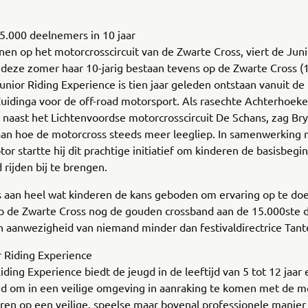
5.000 deelnemers in 10 jaar
en op het motorcrosscircuit van de Zwarte Cross, viert de Juni
deze zomer haar 10-jarig bestaan tevens op de Zwarte Cross (1
unior Riding Experience is tien jaar geleden ontstaan vanuit de
uidinga voor de off-road motorsport. Als rasechte Achterhoeke
naast het Lichtenvoordse motorcrosscircuit De Schans, zag Br
aan hoe de motorcross steeds meer leegliep. In samenwerking
r startte hij dit prachtige initiatief om kinderen de basisbegi
d rijden bij te brengen.
s aan heel wat kinderen de kans geboden om ervaring op te doe
op de Zwarte Cross nog de gouden crossband aan de 15.000ste
in aanwezigheid van niemand minder dan festivaldirectrice Tant
r Riding Experience
iding Experience biedt de jeugd in de leeftijd van 5 tot 12 jaar
id om in een veilige omgeving in aanraking te komen met de m
ren op een veilige, speelse maar bovenal professionele manier