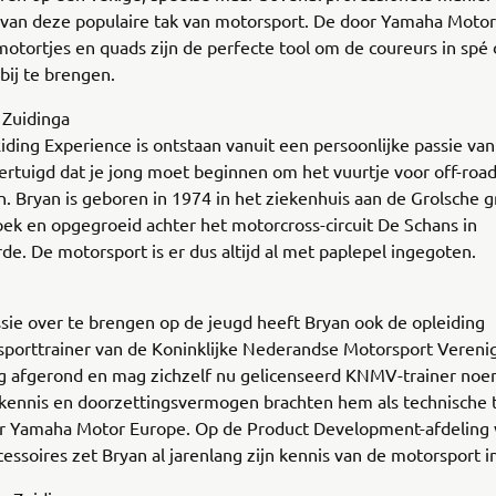
 van deze populaire tak van motorsport. De door Yamaha Moto
otortjes en quads zijn de perfecte tool om de coureurs in spé
bij te brengen.
 Zuidinga
iding Experience is ontstaan vanuit een persoonlijke passie van
vertuigd dat je jong moet beginnen om het vuurtje voor off-road
. Bryan is geboren in 1974 in het ziekenhuis aan de Grolsche g
ek en opgegroeid achter het motorcross-circuit De Schans in
de. De motorsport is er dus altijd al met paplepel ingegoten.
sie over te brengen op de jeugd heeft Bryan ook de opleiding
porttrainer van de Koninklijke Nederandse Motorsport Vereni
g afgerond en mag zichzelf nu gelicenseerd KNMV-trainer noe
kennis en doorzettingsvermogen brachten hem als technische t
ar Yamaha Motor Europe. Op de Product Development-afdeling 
ssoires zet Bryan al jarenlang zijn kennis van de motorsport i