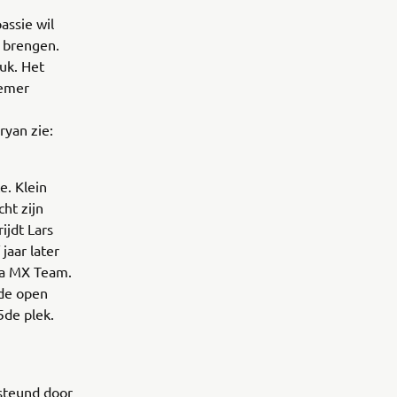
assie wil
 brengen.
euk. Het
oemer
ryan zie:
e. Klein
ht zijn
rijdt Lars
jaar later
na MX Team.
 de open
5de plek.
rsteund door