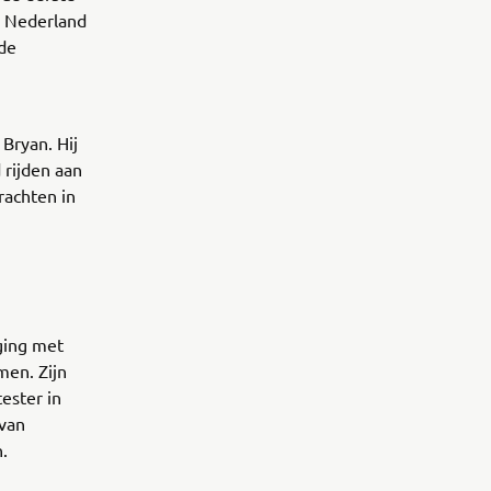
r Nederland
 de
 Bryan. Hij
 rijden aan
rachten in
ging met
men. Zijn
ester in
van
n.