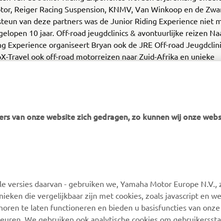
or, Reiger Racing Suspension, KNMV, Van Winkoop en de Zwar
teun van deze partners was de Junior Riding Experience niet m
elopen 10 jaar. Off-road jeugdclinics & avontuurlijke reizen Na
ng Experience organiseert Bryan ook de JRE Off-road Jeugdclin
-Travel ook off-road motorreizen naar Zuid-Afrika en unieke
ertrips naar Finland.
rs van onze website zich gedragen, zo kunnen wij onze webs
MEER YAMAHA
ONDERSTEUNING
 versies daarvan - gebruiken we, Yamaha Motor Europe N.V., zi
MyYamaha
Webshop-ondersteuning
nieken die vergelijkbaar zijn met cookies, zoals javascript en 
Yamaha Music
Onderdelencatalogus
oren te laten functioneren en bieden u basisfuncties van onze
euren. We gebruiken ook analytische cookies om gebruikersstat
Yamaha Racing
Boek een