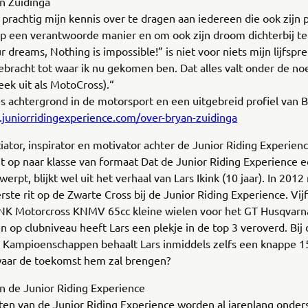
n Zuidinga
t prachtig mijn kennis over te dragen aan iedereen die ook zijn p
op een verantwoorde manier en om ook zijn droom dichterbij te
r dreams, Nothing is impossible!” is niet voor niets mijn lijfspr
bracht tot waar ik nu gekomen ben. Dat alles valt onder de n
ek uit als MotoCross).“
s achtergrond in de motorsport en een uitgebreid profiel van B
.juniorridingexperience.com/over-bryan-zuidinga
itiator, inspirator en motivator achter de Junior Riding Experienc
it op naar klasse van formaat Dat de Junior Riding Experience ec
erpt, blijkt wel uit het verhaal van Lars Ikink (10 jaar). In 2012 
erste rit op de Zwarte Cross bij de Junior Riding Experience. Vijf 
 ONK Motorcross KNMV 65cc kleine wielen voor het GT Husqvar
n op clubniveau heeft Lars een plekje in de top 3 veroverd. Bij
 Kampioenschappen behaalt Lars inmiddels zelfs een knappe 1
aar de toekomst hem zal brengen?
n de Junior Riding Experience
iten van de Junior Riding Experience worden al jarenlang onde