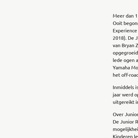
Meer dan 1
Ooit begonn
Experience 
2018). De J
van Bryan Z
opgegroeid 
lede ogen 
Yamaha Moto
het off-roa
Inmiddels i
jaar werd 
uitgereikt 
Over Junio
De Junior R
mogelijkhe
Kinderen le