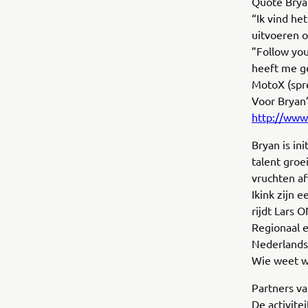
Quote Brya
“Ik vind he
uitvoeren 
”Follow you
heeft me ge
MotoX (spre
Voor Bryan’
http://www
Bryan is in
talent groe
vruchten afw
Ikink zijn e
rijdt Lars
Regionaal e
Nederlands
Wie weet w
Partners va
De activite