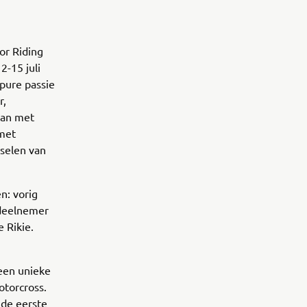
or Riding
2-15 juli
 pure passie
r,
yan met
 met
nselen van
n: vorig
 deelnemer
e Rikie.
 een unieke
otorcross.
 de eerste