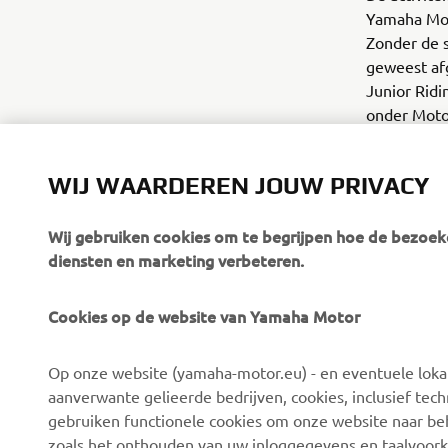
Yamaha Mot
Zonder de s
geweest afg
Junior Ridi
onder MotoX
sneeuwscoot
WIJ WAARDEREN JOUW PRIVACY
Wij gebruiken cookies om te begrijpen hoe de bezoeke
diensten en marketing verbeteren.
Cookies op de website van Yamaha Motor
CORPORATE
VOOR BEDRIJVEN
Op onze website (yamaha-motor.eu) - en eventuele lokale
Over ons
eBike systemen
aanverwante gelieerde bedrijven, cookies, inclusief tech
News
Autoriteiten
gebruiken functionele cookies om onze website naar beh
zoals het onthouden van uw inloggegevens en taalvoork
Evenementen
Golfbanen