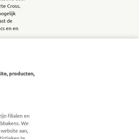
te Cross.
ogelijk
ast de
ics en en
ite, producten,
NIEUWSBRIEF
Wees de eerste die meer te weten komt over de nieuwste
jn filialen en
deals, speciale evenementen, nieuwe producten en nog veel
webbakens. We
meer
 website aan,
istieken te