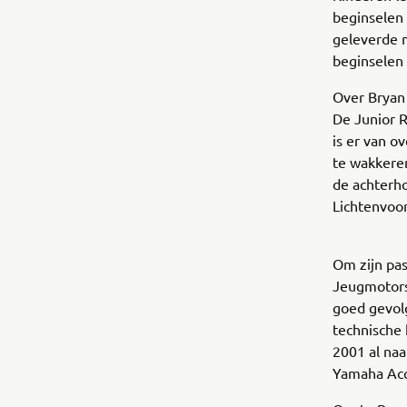
beginselen
geleverde m
beginselen 
Over Bryan
De Junior R
is er van o
te wakkeren
de achterho
Lichtenvoor
Om zijn pas
Jeugmotors
goed gevol
technische 
2001 al na
Yamaha Acce