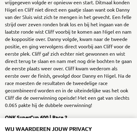
vrijgegeven volgde er opnieuw een start. Ditmaal konden
Nigel en Cliff niet direct een gaatje slaan want ook Danny
van der Sluis wist zich te mengen in het gevecht. Een felle
strijd over zeven ronden brak los en bij het ingaan van de
laatste ronde wist Cliff voorbij te komen aan Nigel en nam
de koppositie over. Danny volgde, kwam naar de tweede
positie, en ging vervolgens direct voorbij aan Cliff voor de
eerste plek. Cliff gaf zich echter niet gewonnen en wist
direct terug te slaan en nam met nog drie bochten te gaan
de eerste plaats weer over. Cliff kwam wederom als
eerste over de finish, gevolgd door Danny en Nigel. Na de
race moesten de resultaten de tweedelige race
gecombineerd worden en in de uiteindelijke was het ook
Cliff die de overwinning opeisde! Met een gat van slechts
0.065 pakte hij de dubbele overwinning!
ONK SuperCup 600 | Race 2
Tijdens de tweede race voor het ONK SuperCup 600 had
WIJ WAARDEREN JOUW PRIVACY
Nick het een stukje moeilijker dan tijdens de eerste race.