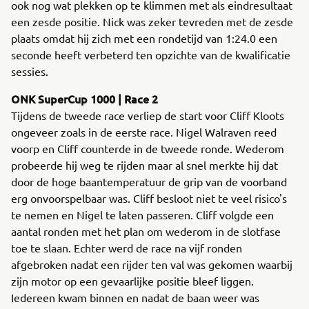
ook nog wat plekken op te klimmen met als eindresultaat
een zesde positie. Nick was zeker tevreden met de zesde
plaats omdat hij zich met een rondetijd van 1:24.0 een
seconde heeft verbeterd ten opzichte van de kwalificatie
sessies.
ONK SuperCup 1000 | Race 2
Tijdens de tweede race verliep de start voor Cliff Kloots
ongeveer zoals in de eerste race. Nigel Walraven reed
voorp en Cliff counterde in de tweede ronde. Wederom
probeerde hij weg te rijden maar al snel merkte hij dat
door de hoge baantemperatuur de grip van de voorband
erg onvoorspelbaar was. Cliff besloot niet te veel risico's
te nemen en Nigel te laten passeren. Cliff volgde een
aantal ronden met het plan om wederom in de slotfase
toe te slaan. Echter werd de race na vijf ronden
afgebroken nadat een rijder ten val was gekomen waarbij
zijn motor op een gevaarlijke positie bleef liggen.
Iedereen kwam binnen en nadat de baan weer was