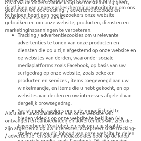
Als u via de onderstaande knop uw toestemming geeft,
richtlijnen van gegevensbeschermingsautoriteiten om ons
gebruiken we ook tracking- / advertentiecookies en
CORPORATE
te helpen begrijpen hoe bezoekers onze website
cookies voor sociale media:
gebruiken en om onze website, producten, diensten en
marketinginspanningen te verbeteren.
VOOR BEDRIJVEN
Tracking / advertentiecookies om u relevante
advertenties te tonen van onze producten en
MEER YAMAHA
diensten die op u zijn afgestemd op onze website en
op websites van derden, waaronder sociale
mediaplatforms zoals Facebook, op basis van uw
ONDERSTEUNING
surfgedrag op onze website, zoals bekeken
producten en services , items toegevoegd aan uw
winkelmandje, en items die u hebt gekocht, en op
NIEUWSBRIEF
websites van derden en uw interesses afgeleid van
Wees de eerste die meer te weten komt over de nieuwste deals,
dergelijk browsegedrag.
speciale evenementen, nieuwe producten en nog veel meer
Social media-cookies om u de mogelijkheid te
Als u alle functionaliteiten van onze website wilt
bieden video's op onze website te bekijken (via
ontvangen en aanbiedingen en advertenties wilt zien die
bijvoorbeeld YouTube), en ook om u in staat te
zijn afgestemd op uw interesses, accepteert u de tracking-
stellen eenvoudig inhoud van onze website te delen
/ advertentie- en sociale-mediacookies door op de knop
ABONNEREN
op sociale media, zoals Facebook. Dit zijn cookies