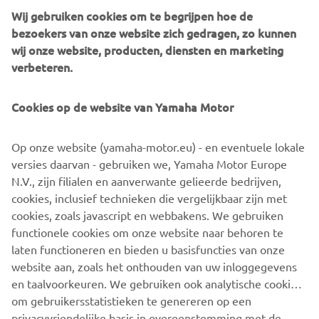
Hij kwam direct in een zwaar gevecht om de zevende
Wij gebruiken cookies om te begrijpen hoe de
positie. Na de hele race constant gevochten te hebben
bezoekers van onze website zich gedragen, zo kunnen
leek hij in de slotfase de sterkste van de drie maar het
wij onze website, producten, diensten en marketing
kwam niet goed uit de verf en Nick moest genoegen
verbeteren.
nemen met de negende positie. Nick is op het Circuit
Dijon-Prenois wel tweemaal voor zijn directe concurrent in
Cookies op de website van Yamaha Motor
het kampioenschap, Thijs Peeters, geëindigd en daardoor
is hij weer een stukje ingelopen. Echter omdat Guus Boes
tweemaal de eerste positie heeft weten te pakken heeft
Op onze website (yamaha-motor.eu) - en eventuele lokale
hij Nick in weten te halen in de strijd om de punten. Nick
versies daarvan - gebruiken we, Yamaha Motor Europe
staat nu op de derde plaats in het kampioenschap met
N.V., zijn filialen en aanverwante gelieerde bedrijven,
slechts zes punten achterstand op nummer een. Alles is
cookies, inclusief technieken die vergelijkbaar zijn met
nog mogelijk in dit spannende kampioenschap dus op naar
cookies, zoals javascript en webbakens. We gebruiken
de volgende races in het Duitse Motorsport Arena
functionele cookies om onze website naar behoren te
Oschersleben!
laten functioneren en bieden u basisfuncties van onze
website aan, zoals het onthouden van uw inloggegevens
en taalvoorkeuren. We gebruiken ook analytische cookies
om gebruikersstatistieken te genereren op een
privacyvriendelijke basis in overeenstemming met de