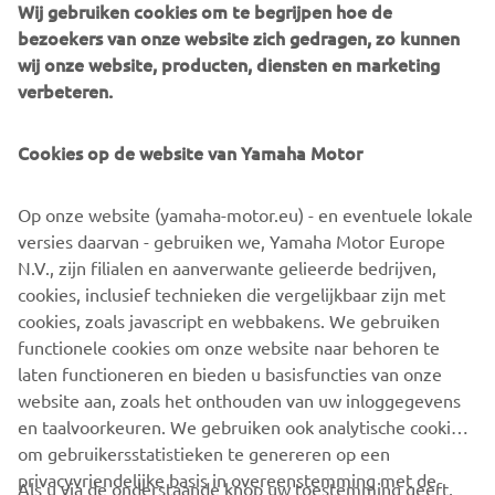
Wij gebruiken cookies om te begrijpen hoe de
achterhalen waardoor hij ook de tweede manche winnend
bezoekers van onze website zich gedragen, zo kunnen
af wist te sluiten.
wij onze website, producten, diensten en marketing
Met een dubbele mancheoverwinning won Sven het
verbeteren.
dagklassement en heeft hiermee zijn voorsprong in de
tussenstand van het kampioenschap flink weten te
Cookies op de website van Yamaha Motor
vergroten. Aanstaande zaterdag staat de voorlaatste
wedstrijd van het kampioenschap op het programma in
Op onze website (yamaha-motor.eu) - en eventuele lokale
Halle, waar Sven eventueel al kampioen kan worden!
versies daarvan - gebruiken we, Yamaha Motor Europe
Daguitslag ONK 500 Arnhem:
N.V., zijn filialen en aanverwante gelieerde bedrijven,
1 Sven van der Mierden 100 Pnt
cookies, inclusief technieken die vergelijkbaar zijn met
2 Lars van Berkel 83 Pnt
cookies, zoals javascript en webbakens. We gebruiken
3 Roy van Heugten 82 Pnt
functionele cookies om onze website naar behoren te
4 Luca Nijenhuis 81 Pnt
laten functioneren en bieden u basisfuncties van onze
website aan, zoals het onthouden van uw inloggegevens
en taalvoorkeuren. We gebruiken ook analytische cookies
om gebruikersstatistieken te genereren op een
privacyvriendelijke basis in overeenstemming met de
Als u via de onderstaande knop uw toestemming geeft,