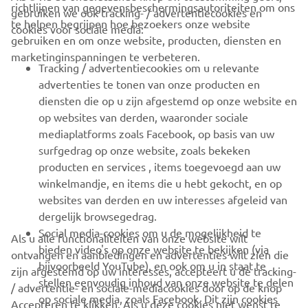
richtlijnen van gegevensbeschermingsautoriteiten om ons
gebruiken we ook tracking- / advertentiecookies en
CORPORATE
te helpen begrijpen hoe bezoekers onze website
cookies voor sociale media:
gebruiken en om onze website, producten, diensten en
marketinginspanningen te verbeteren.
VOOR BEDRIJVEN
Tracking / advertentiecookies om u relevante
advertenties te tonen van onze producten en
MEER YAMAHA
diensten die op u zijn afgestemd op onze website en
op websites van derden, waaronder sociale
mediaplatforms zoals Facebook, op basis van uw
ONDERSTEUNING
surfgedrag op onze website, zoals bekeken
producten en services , items toegevoegd aan uw
winkelmandje, en items die u hebt gekocht, en op
NIEUWSBRIEF
websites van derden en uw interesses afgeleid van
Wees de eerste die meer te weten komt over de nieuwste deals,
dergelijk browsegedrag.
speciale evenementen, nieuwe producten en nog veel meer
Social media-cookies om u de mogelijkheid te
Als u alle functionaliteiten van onze website wilt
bieden video's op onze website te bekijken (via
ontvangen en aanbiedingen en advertenties wilt zien die
bijvoorbeeld YouTube), en ook om u in staat te
zijn afgestemd op uw interesses, accepteert u de tracking-
stellen eenvoudig inhoud van onze website te delen
/ advertentie- en sociale-mediacookies door op de knop
ABONNEREN
op sociale media, zoals Facebook. Dit zijn cookies
Accepteren te klikken. Als u deze cookies niet wenst te