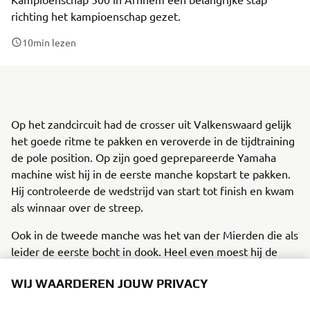
richting het kampioenschap gezet.
10
min lezen
Op het zandcircuit had de crosser uit Valkenswaard gelijk
het goede ritme te pakken en veroverde in de tijdtraining
de pole position. Op zijn goed geprepareerde Yamaha
machine wist hij in de eerste manche kopstart te pakken.
Hij controleerde de wedstrijd van start tot finish en kwam
als winnaar over de streep.
Ook in de tweede manche was het van der Mierden die als
leider de eerste bocht in dook. Heel even moest hij de
koppositie afstaan maar dit was van korte duur. Sven nam
WIJ WAARDEREN JOUW PRIVACY
de leiding terug in handen en gaf de concurrentie in de
rest van de manche geen kans meer om hem te