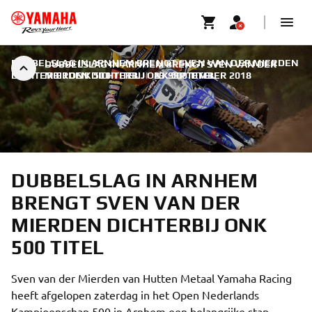
DUBBELSLAG IN ARNHEM BRENGT SVEN VAN DER MIERDEN
DUBBELSLAG IN ARNHEM BRENGT SVEN VAN DER
DICHTERBIJ ONK 500 TITEL
MIERDEN DICHTERBIJ ONK 500 TITEL
|
23 SEPTEMBER 2018
DUBBELSLAG IN ARNHEM
BRENGT SVEN VAN DER
MIERDEN DICHTERBIJ ONK
500 TITEL
Sven van der Mierden van Hutten Metaal Yamaha Racing
heeft afgelopen zaterdag in het Open Nederlands
Kampioenschap 500 in Arnhem een belangrijke stap