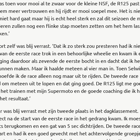
as toen voor mooi al te zwaar voor de kleine NSF, de R125 pas
em meer vertrouwen en hij rijdt er mooi soepel mee. Het is ni
 niet hard gaat maar hij is echt heel sterk en zal dit seizoen de
deren zullen nog een flinke stap moeten zetten om het hem las
en.’
rt zelf was blij verrast. ‘Dat ik zo sterk zou presteren had ik ni
t van de eerste race trok in een behoorlijke wheelie en kwam ik
 ging daardoor als zevende de eerste bocht in en dacht dat ik h
nnen maken. Maar ik haalde meteen al vier man in. Toen Selwi
oefde ik de race alleen nog maar uit te rijden. De tweede race 
 om meteen uit te lopen en dat ging goed. De R125 ligt me go
et trainen met mijn Supermoto en de goede coaching die ik hi
het resultaat.’
 was blij verrast met zijn tweede plaats in het dagklassement.
rect na de start van de eerste race in het gedrang kwam. Ik moe
ts terugkomen en een gat van 5 sec dichtrijden. De tweede rac
tart en had ik een goed gevecht met het achtervolgende groepj