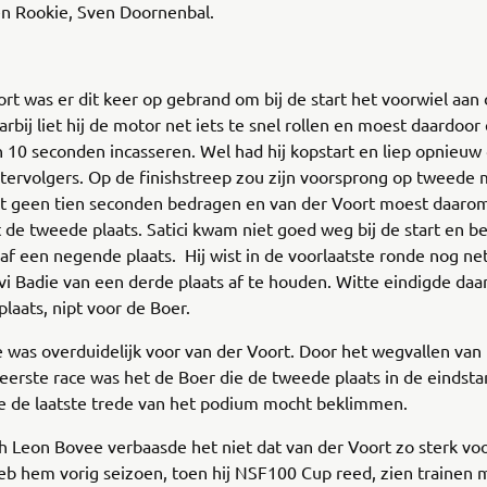
n Rookie, Sven Doornenbal.
rt was er dit keer op gebrand om bij de start het voorwiel aan
rbij liet hij de motor net iets te snel rollen en moest daardoor
an 10 seconden incasseren. Wel had hij kopstart en liep opnieuw
htervolgers. Op de finishstreep zou zijn voorsprong op tweede
 geen tien seconden bedragen en van der Voort moest daar
e tweede plaats. Satici kwam niet goed weg bij de start en be
f een negende plaats. Hij wist in de voorlaatste ronde nog net
vi Badie van een derde plaats af te houden. Witte eindigde daa
plaats, nipt voor de Boer.
 was overduidelijk voor van der Voort. Door het wegvallen va
e eerste race was het de Boer die de tweede plaats in de eindst
ie de laatste trede van het podium mocht beklimmen.
h Leon Bovee verbaasde het niet dat van der Voort zo sterk vo
eb hem vorig seizoen, toen hij NSF100 Cup reed, zien trainen 