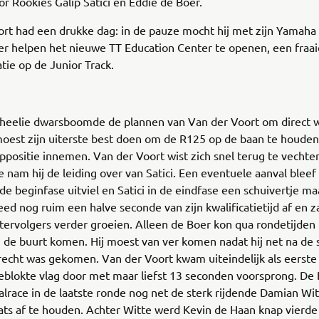
oor Rookies Galip Satici en Eddie de Boer.
ort had een drukke dag: in de pauze mocht hij met zijn Yamah
r helpen het nieuwe TT Education Center te openen, een fraa
ie op de Junior Track.
wheelie dwarsboomde de plannen van Van der Voort om direct 
 moest zijn uiterste best doen om de R125 op de baan te houde
oppositie innemen. Van der Voort wist zich snel terug te vechte
 nam hij de leiding over van Satici. Een eventuele aanval bleef 
e beginfase uitviel en Satici in de eindfase een schuivertje m
eed nog ruim een halve seconde van zijn kwalificatietijd af en z
tervolgers verder groeien. Alleen de Boer kon qua rondetijden
n de buurt komen. Hij moest van ver komen nadat hij net na de s
echt was gekomen. Van der Voort kwam uiteindelijk als eerste
eblokte vlag door met maar liefst 13 seconden voorsprong. De 
aalrace in de laatste ronde nog net de sterk rijdende Damian Wi
ts af te houden. Achter Witte werd Kevin de Haan knap vierde