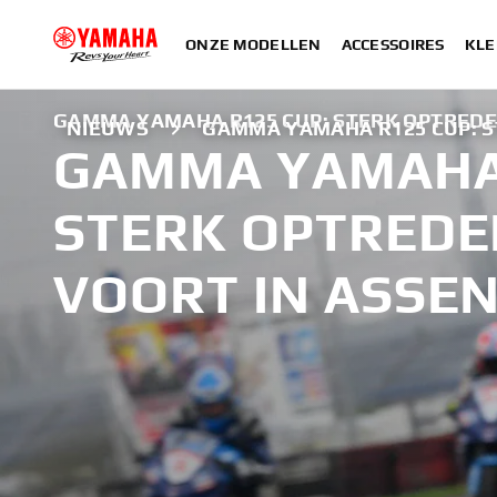
ONZE MODELLEN
ACCESSOIRES
KLE
GAMMA YAMAHA R125 CUP: STERK OPTREDE
NIEUWS
GAMMA YAMAHA R125 CUP: S
GAMMA YAMAHA 
STERK OPTREDE
VOORT IN ASSE