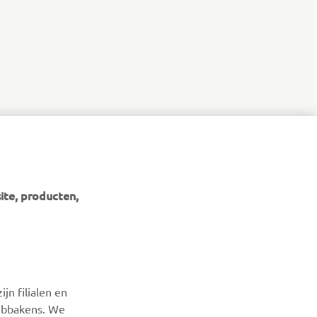
ite, producten,
NIEUWSBRIEF
Wees de eerste die meer te weten komt over de nieuwste
jn filialen en
deals, speciale evenementen, nieuwe producten en nog veel
webbakens. We