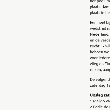
het podium 
plaats. Jam
plaats in h
Een heel bi
wedstrijd n
Nederland.
en de verde
zocht. Ik w
hebben we 
voor iedere
vlieg op Ei
reizen, aan
De volgende
zaterdag 1
Uitslag za
1 Melvin v
2 Eddie de