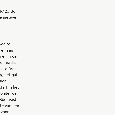
a R125 Bo
ie nieuwe
weg te
n en zag
n en in de
uit nadat
aakte. Van
ag het gat
 nog
tart in het
 onder de
Boer wist
tte van een
 voor