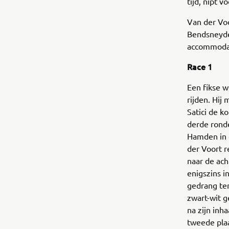
tijd, nipt v
Van der Vo
Bendsneyde
accommodat
Race 1
Een fikse 
rijden. Hij
Satici de k
derde ronde
Hamden in d
der Voort r
naar de ach
enigszins i
gedrang ter
zwart-wit g
na zijn inh
tweede plaa