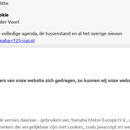
itte
ookie
der Voort
e volledige agenda, de tussenstand en al het overige nieuws
aha-r125-cup.nl
rs van onze website zich gedragen, zo kunnen wij onze webs
MEER YAMAHA
ONDERSTEUNING
 versies daarvan - gebruiken we, Yamaha Motor Europe N.V., zi
MyYamaha
Webshop-ondersteuning
nieken die vergelijkbaar zijn met cookies, zoals javascript en 