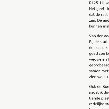
R125. Hij w
Het geeft h
dat de rest
zijn. De an
kunnen mak
Van der Voo
Bij de star
de baan. Ik
goed zou ku
wegvielen h
geprobeerd
samen met h
zien we nu 
Ook de Boer
nadat ik di
tiende plaa
redelijke s