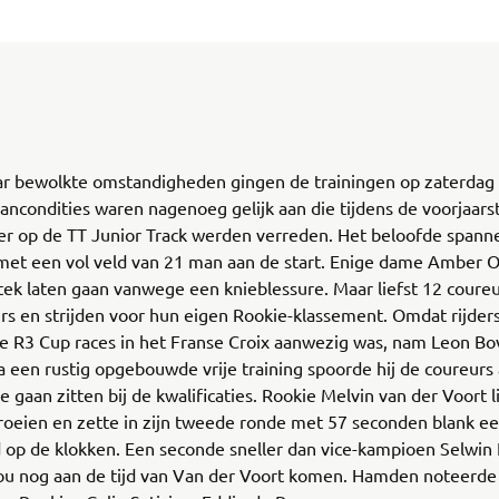
r bewolkte omstandigheden gingen de trainingen op zaterdag 1
aancondities waren nagenoeg gelijk aan die tijdens de voorjaars
er op de TT Junior Track werden verreden. Het beloofde spann
met een vol veld van 21 man aan de start. Enige dame Amber 
ek laten gaan vanwege een knieblessure. Maar liefst 12 coureu
s en strijden voor hun eigen Rookie-klassement. Omdat rijder
 de R3 Cup races in het Franse Croix aanwezig was, nam Leon Bo
Na een rustig opgebouwde vrije training spoorde hij de coureurs
e gaan zitten bij de kwalificaties. Rookie Melvin van der Voort l
roeien en zette in zijn tweede ronde met 57 seconden blank e
d op de klokken. Een seconde sneller dan vice-kampioen Selwi
u nog aan de tijd van Van der Voort komen. Hamden noteerd