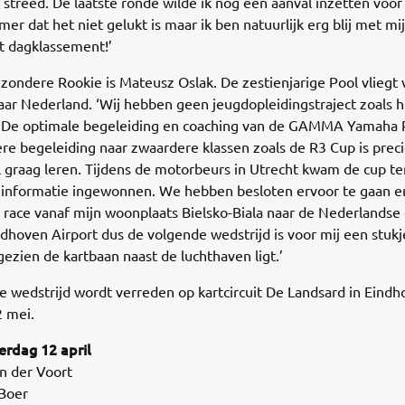
streed. De laatste ronde wilde ik nog een aanval inzetten voor 
mer dat het niet gelukt is maar ik ben natuurlijk erg blij met m
et dagklassement!’
jzondere Rookie is Mateusz Oslak. De zestienjarige Pool vliegt 
aar Nederland. ‘Wij hebben geen jeugdopleidingstraject zoals hi
 De optimale begeleiding en coaching van de GAMMA Yamaha
re begeleiding naar zwaardere klassen zoals de R3 Cup is preci
il graag leren. Tijdens de motorbeurs in Utrecht kwam de cup te
informatie ingewonnen. We hebben besloten ervoor te gaan en 
 race vanaf mijn woonplaats Bielsko-Biala naar de Nederlandse ci
ndhoven Airport dus de volgende wedstrijd is voor mij een stuk
gezien de kartbaan naast de luchthaven ligt.’
 wedstrijd wordt verreden op kartcircuit De Landsard in Eind
2 mei.
terdag 12 april
an der Voort
 Boer