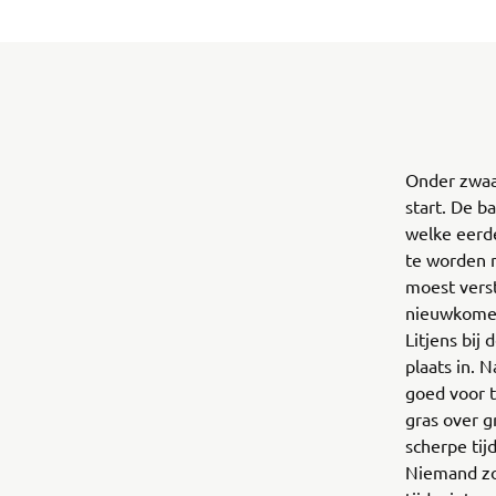
Onder zwaa
start. De b
welke eerd
te worden 
moest verst
nieuwkomer
Litjens bij
plaats in. 
goed voor t
gras over g
scherpe tij
Niemand zo