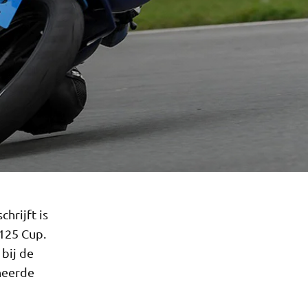
hrijft is
125 Cup.
 bij de
ineerde