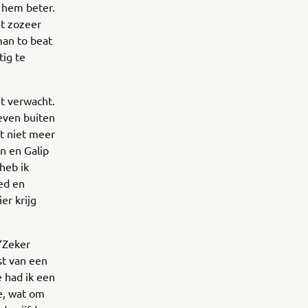
t hem beter.
et zozeer
 man to beat
tig te
et verwacht.
 even buiten
et niet meer
n en Galip
heb ik
ed en
er krijg
 ‘Zeker
st van een
e had ik een
e, wat om