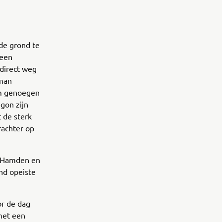
 de grond te
 een
 direct weg
 man
om genoegen
gon zijn
 de sterk
rachter op
n Hamden en
and opeiste
or de dag
met een