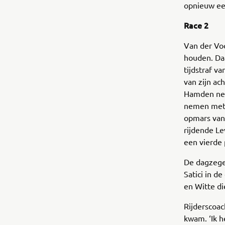
opnieuw ee
Race 2
Van der Voo
houden. Daa
tijdstraf v
van zijn ac
Hamden net
nemen met d
opmars vana
rijdende Le
een vierde 
De dagzege
Satici in d
en Witte d
Rijderscoac
kwam. ‘Ik h