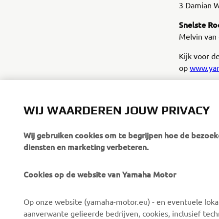
3 Damian W
Snelste R
Melvin van 
Kijk voor d
op
www.yam
WIJ WAARDEREN JOUW PRIVACY
Wij gebruiken cookies om te begrijpen hoe de bezoeke
diensten en marketing verbeteren.
Cookies op de website van Yamaha Motor
CORPORATE
VOOR BEDRIJVEN
Op onze website (yamaha-motor.eu) - en eventuele lokale
Over ons
eBike systemen
aanverwante gelieerde bedrijven, cookies, inclusief tech