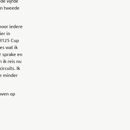
de vijfde
ijn tweede
voor iedere
er in
 R125 Cup
es wat ik
r sprake en
ik reis nu
rcuits. Ik
je minder
hoven op