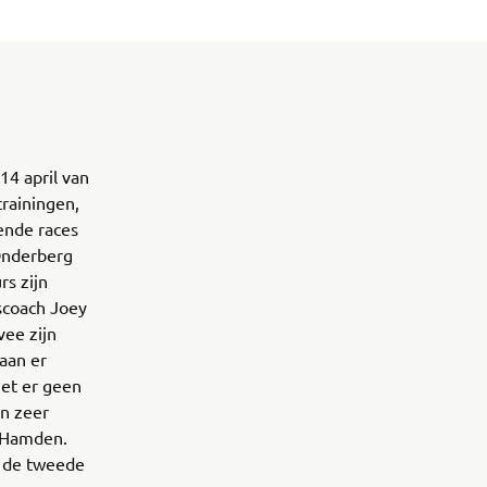
4 april van
trainingen,
ende races
Onderberg
rs zijn
scoach Joey
vee zijn
 aan er
iet er geen
en zeer
n Hamden.
e de tweede