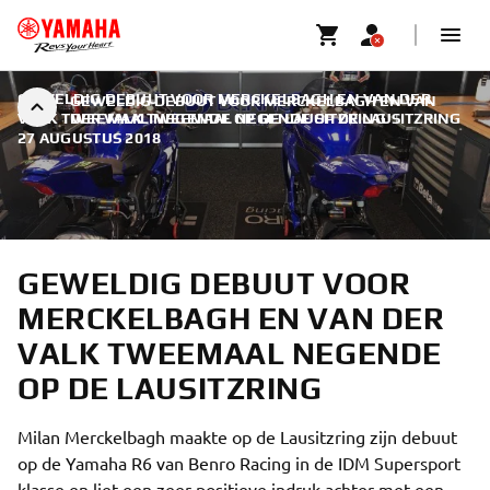
GEWELDIG DEBUUT VOOR MERCKELBAGH EN VAN DER
GEWELDIG DEBUUT VOOR MERCKELBAGH EN VAN
VALK TWEEMAAL NEGENDE OP DE LAUSITZRING
DER VALK TWEEMAAL NEGENDE OP DE LAUSITZRING
|
27 AUGUSTUS 2018
GEWELDIG DEBUUT VOOR
MERCKELBAGH EN VAN DER
VALK TWEEMAAL NEGENDE
OP DE LAUSITZRING
Milan Merckelbagh maakte op de Lausitzring zijn debuut
op de Yamaha R6 van Benro Racing in de IDM Supersport
klasse en liet een zeer positieve indruk achter met een