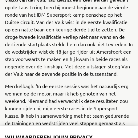
op de Lausitzring toen hij moest beginnen aan de vierde
ronde van het IDM Supersport kampioenschap op het
Duitse circuit. Van der Valk wist in de eerste kwalificatie
op een natte baan een keurige derde tijd te zetten. De
droge tweede kwalificatie verliep niet naar wens en de
dertiende startplaats stelde hem dan ook niet tevreden. In
de wedstrijden wist de 18-jarige rijder uit Amersfoort een
stap voorwaarts te maken en hij kwam in beide races als
negende over de finishlijn. Met deze uitslagen steeg Van
der Valk naar de zevende positie in de tussenstand.
Merckelbagh: ‘In de eerste sessies was het natuurlijk erg
wennen op de motor, maar ik heb genoten van het
weekend. Niemand had verwacht ik deze resultaten zou
kunnen rijden bij mijn eerste races in de Supersport
klasse. Ik heb in samenwerking met het team gedurende
de trainingen en wedstrijden veel stappen gemaakt als
rijder. Ik ben super tevreden en ik kan dan ook niet
WIJ WAARDEREN JOUW PRIVACY
wachten om in Assen weer op de Yamaha R6 te stappen!’