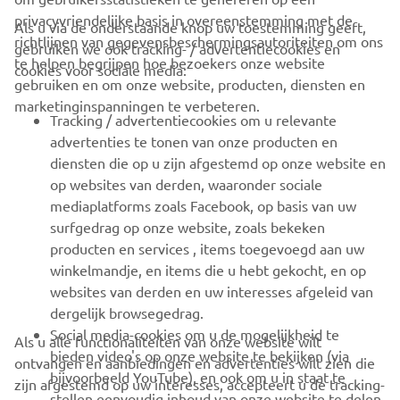
privacyvriendelijke basis in overeenstemming met de
Als u via de onderstaande knop uw toestemming geeft,
richtlijnen van gegevensbeschermingsautoriteiten om ons
gebruiken we ook tracking- / advertentiecookies en
CORPORATE
te helpen begrijpen hoe bezoekers onze website
cookies voor sociale media:
gebruiken en om onze website, producten, diensten en
marketinginspanningen te verbeteren.
VOOR BEDRIJVEN
Tracking / advertentiecookies om u relevante
advertenties te tonen van onze producten en
MEER YAMAHA
diensten die op u zijn afgestemd op onze website en
op websites van derden, waaronder sociale
mediaplatforms zoals Facebook, op basis van uw
ONDERSTEUNING
surfgedrag op onze website, zoals bekeken
producten en services , items toegevoegd aan uw
winkelmandje, en items die u hebt gekocht, en op
NIEUWSBRIEF
websites van derden en uw interesses afgeleid van
Wees de eerste die meer te weten komt over de nieuwste deals,
dergelijk browsegedrag.
speciale evenementen, nieuwe producten en nog veel meer
Social media-cookies om u de mogelijkheid te
Als u alle functionaliteiten van onze website wilt
bieden video's op onze website te bekijken (via
ontvangen en aanbiedingen en advertenties wilt zien die
bijvoorbeeld YouTube), en ook om u in staat te
zijn afgestemd op uw interesses, accepteert u de tracking-
stellen eenvoudig inhoud van onze website te delen