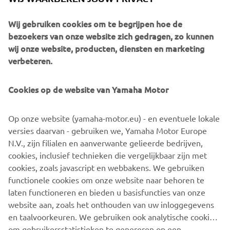
Van der Valk: ‘Het was een erg lastig, maar ook zeer
Wij gebruiken cookies om te begrijpen hoe de
leerzaam weekend. We begonnen op vrijdag met een
bezoekers van onze website zich gedragen, zo kunnen
achterstand naar de kop, omdat ik als één van de weinige
wij onze website, producten, diensten en marketing
rijders hier nog nooit een race had gereden. Op de natte
verbeteren.
baan ging het goed, maar over de droge kwalificatie was ik
niet tevreden. Met behulp van het team hebben we een
Cookies op de website van Yamaha Motor
mooie stap kunnen maken in de wedstrijden, waarbij ik
een seconde per ronde harder ging dan in de trainingen.
Op onze website (yamaha-motor.eu) - en eventuele lokale
We hebben veel geleerd dit weekend en dit ga ik
versies daarvan - gebruiken we, Yamaha Motor Europe
meenemen naar de races in Assen.’
N.V., zijn filialen en aanverwante gelieerde bedrijven,
Het volgende evenement is de thuisrace van Benro Racing
cookies, inclusief technieken die vergelijkbaar zijn met
van 7 t/m 9 september op het TT Circuit. Het team hoopt
cookies, zoals javascript en webbakens. We gebruiken
dan voor het Nederlandse publiek mooie resultaten neer
functionele cookies om onze website naar behoren te
te zetten in de IDM Supersport categorie.
laten functioneren en bieden u basisfuncties van onze
website aan, zoals het onthouden van uw inloggegevens
en taalvoorkeuren. We gebruiken ook analytische cookies
om gebruikersstatistieken te genereren op een