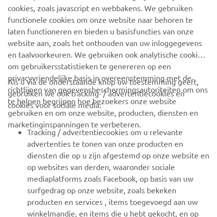
cookies, zoals javascript en webbakens. We gebruiken
functionele cookies om onze website naar behoren te
MELD U AAN VOOR DE MX PRO TOUR
laten functioneren en bieden u basisfuncties van onze
website aan, zoals het onthouden van uw inloggegevens
en taalvoorkeuren. We gebruiken ook analytische cookies
om gebruikersstatistieken te genereren op een
privacyvriendelijke basis in overeenstemming met de
Als u via de onderstaande knop uw toestemming geeft,
richtlijnen van gegevensbeschermingsautoriteiten om ons
gebruiken we ook tracking- / advertentiecookies en
CORPORATE
te helpen begrijpen hoe bezoekers onze website
cookies voor sociale media:
gebruiken en om onze website, producten, diensten en
marketinginspanningen te verbeteren.
VOOR BEDRIJVEN
Tracking / advertentiecookies om u relevante
advertenties te tonen van onze producten en
MEER YAMAHA
diensten die op u zijn afgestemd op onze website en
op websites van derden, waaronder sociale
mediaplatforms zoals Facebook, op basis van uw
ONDERSTEUNING
surfgedrag op onze website, zoals bekeken
producten en services , items toegevoegd aan uw
winkelmandje, en items die u hebt gekocht, en op
NIEUWSBRIEF