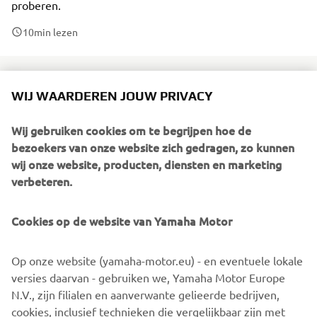
proberen.
10
min lezen
WIJ WAARDEREN JOUW PRIVACY
Beide dagen zijn opgedeeld in een ochtend- (start 08.30
Wij gebruiken cookies om te begrijpen hoe de
uur) en middaggroep (start 13.00 uur), met beide plaats
bezoekers van onze website zich gedragen, zo kunnen
voor dertig rijders. Daarbij mag u twee sessies van elk
wij onze website, producten, diensten en marketing
twintig minuten met de nieuwe Yamaha YZ-modellen de
verbeteren.
baan op. Het enige dat we van u verwachten is dat u uw
eigen uitrusting meeneemt en in het bezit bent van een
KNMV startlicentie. Mocht u die niet hebben, dan is deze
Cookies op de website van Yamaha Motor
eenvoudig aan te vragen via
www.knmv.nl
.
Op onze website (yamaha-motor.eu) - en eventuele lokale
Doe mee en stap in de #victorYZone met de Yamaha MX
versies daarvan - gebruiken we, Yamaha Motor Europe
Pro Tour.
N.V., zijn filialen en aanverwante gelieerde bedrijven,
cookies, inclusief technieken die vergelijkbaar zijn met