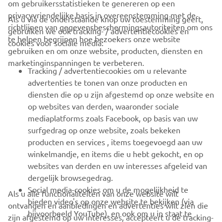
om gebruikersstatistieken te genereren op een
privacyvriendelijke basis in overeenstemming met de
Als u via de onderstaande knop uw toestemming geeft,
richtlijnen van gegevensbeschermingsautoriteiten om ons
gebruiken we ook tracking- / advertentiecookies en
CORPORATE
te helpen begrijpen hoe bezoekers onze website
cookies voor sociale media:
gebruiken en om onze website, producten, diensten en
marketinginspanningen te verbeteren.
VOOR BEDRIJVEN
Tracking / advertentiecookies om u relevante
advertenties te tonen van onze producten en
MEER YAMAHA
diensten die op u zijn afgestemd op onze website en
op websites van derden, waaronder sociale
mediaplatforms zoals Facebook, op basis van uw
ONDERSTEUNING
surfgedrag op onze website, zoals bekeken
producten en services , items toegevoegd aan uw
winkelmandje, en items die u hebt gekocht, en op
NIEUWSBRIEF
websites van derden en uw interesses afgeleid van
Wees de eerste die meer te weten komt over de nieuwste deals,
dergelijk browsegedrag.
speciale evenementen, nieuwe producten en nog veel meer
Social media-cookies om u de mogelijkheid te
Als u alle functionaliteiten van onze website wilt
bieden video's op onze website te bekijken (via
ontvangen en aanbiedingen en advertenties wilt zien die
bijvoorbeeld YouTube), en ook om u in staat te
zijn afgestemd op uw interesses, accepteert u de tracking-