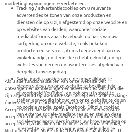
marketinginspanningen te verbeteren.
VOOR BEDRIJVEN
Tracking / advertentiecookies om u relevante
advertenties te tonen van onze producten en
MEER YAMAHA
diensten die op u zijn afgestemd op onze website en
op websites van derden, waaronder sociale
mediaplatforms zoals Facebook, op basis van uw
ONDERSTEUNING
surfgedrag op onze website, zoals bekeken
producten en services , items toegevoegd aan uw
winkelmandje, en items die u hebt gekocht, en op
NIEUWSBRIEF
websites van derden en uw interesses afgeleid van
Wees de eerste die meer te weten komt over de nieuwste deals,
dergelijk browsegedrag.
speciale evenementen, nieuwe producten en nog veel meer
Social media-cookies om u de mogelijkheid te
Als u alle functionaliteiten van onze website wilt
bieden video's op onze website te bekijken (via
ontvangen en aanbiedingen en advertenties wilt zien die
bijvoorbeeld YouTube), en ook om u in staat te
zijn afgestemd op uw interesses, accepteert u de tracking-
stellen eenvoudig inhoud van onze website te delen
/ advertentie- en sociale-mediacookies door op de knop
ABONNEREN
op sociale media, zoals Facebook. Dit zijn cookies
Accepteren te klikken. Als u deze cookies niet wenst te
van externe sociale-mediabureaus en stellen deze
accepteren of alleen specifieke categorieën cookies wilt
sociale-mediaproviders in staat uw browsegedrag op
Lees ons privacybeleid om te leren hoe we uw persoonlijke
accepteren (zoals alleen de cookies voor sociale media),
internet te volgen en voor eigen doeleinden te
gegevens verwerken:
Privacyverklaring
klikt u hieronder op de knop "Uw cookies aanpassen". U