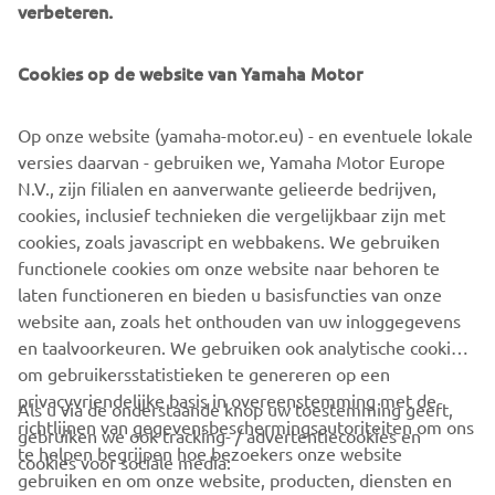
sophisticated Yamaha Urban Mobility scooter of all time,
verbeteren.
with the future potential to introduce many more citizens
to a whole new world of enjoyment, opportunity and fun.
Cookies op de website van Yamaha Motor
All you need to do is to open your mind to a new way of
moving, because no one knows what your tomorrow may
Op onze website (yamaha-motor.eu) - en eventuele lokale
hold. But Yamaha’s 3-wheel technology is ready be an
versies daarvan - gebruiken we, Yamaha Motor Europe
integral part of it.
N.V., zijn filialen en aanverwante gelieerde bedrijven,
cookies, inclusief technieken die vergelijkbaar zijn met
cookies, zoals javascript en webbakens. We gebruiken
functionele cookies om onze website naar behoren te
DISCOVER THE 3CT PROTOTYPE
laten functioneren en bieden u basisfuncties van onze
website aan, zoals het onthouden van uw inloggegevens
en taalvoorkeuren. We gebruiken ook analytische cookies
om gebruikersstatistieken te genereren op een
privacyvriendelijke basis in overeenstemming met de
Als u via de onderstaande knop uw toestemming geeft,
richtlijnen van gegevensbeschermingsautoriteiten om ons
gebruiken we ook tracking- / advertentiecookies en
CORPORATE
te helpen begrijpen hoe bezoekers onze website
cookies voor sociale media:
gebruiken en om onze website, producten, diensten en