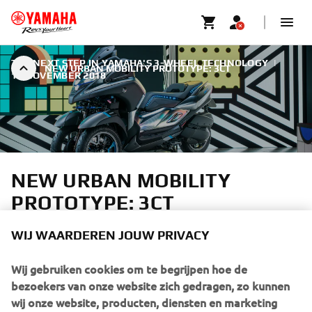
THE NEXT STEP IN YAMAHA'S 3-WHEEL TECHNOLOGY
|
NEW URBAN MOBILITY PROTOTYPE: 3CT
11 NOVEMBER 2018
NEW URBAN MOBILITY
PROTOTYPE: 3CT
Yamaha is keen to bring a wider choice of urban mobility
WIJ WAARDEREN JOUW PRIVACY
solutions for everybody, regardless of age, gender or
riding experience. And the 3CT prototype reveals
Wij gebruiken cookies om te begrijpen hoe de
Yamaha’s vision for the future. Being easy to ride and
bezoekers van onze website zich gedragen, zo kunnen
accessible to anyone, the 3CT is perhaps the most
wij onze website, producten, diensten en marketing