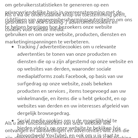
om gebruikersstatistieken te genereren op een
privacyvriendelijke basis in overeenstemming met de
Als u via de onderstaande knop uw toestemming geeft,
richtlijnen van gegevensbeschermingsautoriteiten om ons
gebruiken we ook tracking- / advertentiecookies en
CORPORATE
te helpen begrijpen hoe bezoekers onze website
cookies voor sociale media:
gebruiken en om onze website, producten, diensten en
marketinginspanningen te verbeteren.
VOOR BEDRIJVEN
Tracking / advertentiecookies om u relevante
advertenties te tonen van onze producten en
MEER YAMAHA
diensten die op u zijn afgestemd op onze website en
op websites van derden, waaronder sociale
mediaplatforms zoals Facebook, op basis van uw
ONDERSTEUNING
surfgedrag op onze website, zoals bekeken
producten en services , items toegevoegd aan uw
winkelmandje, en items die u hebt gekocht, en op
NIEUWSBRIEF
websites van derden en uw interesses afgeleid van
Wees de eerste die meer te weten komt over de nieuwste deals,
dergelijk browsegedrag.
speciale evenementen, nieuwe producten en nog veel meer
Social media-cookies om u de mogelijkheid te
Als u alle functionaliteiten van onze website wilt
bieden video's op onze website te bekijken (via
ontvangen en aanbiedingen en advertenties wilt zien die
bijvoorbeeld YouTube), en ook om u in staat te
zijn afgestemd op uw interesses, accepteert u de tracking-