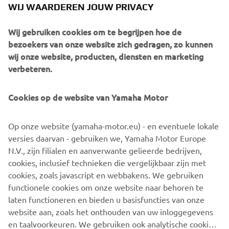
breedte van 1,59 meter is plaatsing op het zwemplateau
WIJ WAARDEREN JOUW PRIVACY
uiteraard ook goed mogelijk. Het grootste model, de 310
TA, is net zoals de 310 TAf naar keuze ook leverbaar met
Wij gebruiken cookies om te begrijpen hoe de
een vlakke aluminium bodem. Bijzonder handig is de
bezoekers van onze website zich gedragen, zo kunnen
hierin opgenomen opbergruimte. Optioneel kan dit model
wij onze website, producten, diensten en marketing
ook worden uitgevoerd met een comfortabele Jockey
verbeteren.
Console.
Cookies op de website van Yamaha Motor
Standaard levert YAM de TA-serie met een zitbank,
bevestiging voor de brandstoftank, peddels, voetpomp en
een reparatie-set. Qua maximaal toegestaan
Op onze website (yamaha-motor.eu) - en eventuele lokale
motorvermogen geldt respectievelijk 3,7 kW/5 pk voor de
versies daarvan - gebruiken we, Yamaha Motor Europe
240 TA en 7,4 kW/9,9 pk voor de 270 TA. Voor het
N.V., zijn filialen en aanverwante gelieerde bedrijven,
grootste model, de 310 TA is een buitenboordmotor van
cookies, inclusief technieken die vergelijkbaar zijn met
maximaal 14,7 kW/20 pk toegestaan. Combinatieprijzen
cookies, zoals javascript en webbakens. We gebruiken
beginnen bij de 240 TA met een Yamaha F2.5BHMS
functionele cookies om onze website naar behoren te
buitenboordmotor voor 2.895,- euro inclusief BTW.
laten functioneren en bieden u basisfuncties van onze
website aan, zoals het onthouden van uw inloggegevens
en taalvoorkeuren. We gebruiken ook analytische cookies