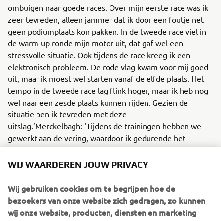
ombuigen naar goede races. Over mijn eerste race was ik
zeer tevreden, alleen jammer dat ik door een foutje net
geen podiumplaats kon pakken. In de tweede race viel in
de warm-up ronde mijn motor uit, dat gaf wel een
stressvolle situatie. Ook tijdens de race kreeg ik een
elektronisch probleem. De rode vlag kwam voor mij goed
uit, maar ik moest wel starten vanaf de elfde plaats. Het
tempo in de tweede race lag flink hoger, maar ik heb nog
wel naar een zesde plaats kunnen rijden. Gezien de
situatie ben ik tevreden met deze
uitslag.’Merckelbagh: ‘Tijdens de trainingen hebben we
gewerkt aan de vering, waardoor ik gedurende het
weekend stappen kon maken qua rondentijden. In de
eerste race had ik een mooi gevecht met Dion Otten en
WIJ WAARDEREN JOUW PRIVACY
Finn de Bruin. In de loop van de race verloor ik helaas de
aansluiting. In de tweede race zat ik in hetzelfde groepje
Wij gebruiken cookies om te begrijpen hoe de
en toen kon ik tot einde daarmee vechten. Ik ben
bezoekers van onze website zich gedragen, zo kunnen
tevreden met mijn uitslag en dat ik de race als beste
wij onze website, producten, diensten en marketing
Yamaha-rijder heb kunnen afsluiten. Ik hoop dat we deze