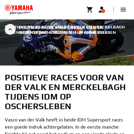
POSITIEVE RACES VOOR VAN DER VALK EN MERCKELBAGH
POSITIEVE RACES VOOR VAN DER VALK EN
TIJDENS IDM OP OSCHERSLEBEN
MERCKELBAGH TIJDENS IDM OP OSCHERSLEBEN
|
29 APRIL 2018
POSITIEVE RACES VOOR VAN
DER VALK EN MERCKELBAGH
TIJDENS IDM OP
OSCHERSLEBEN
Vasco van der Valk heeft in beide IDM Supersport races
een goede indruk achtergelaten. In de eerste manche
finishte hij net naast het podium op een vierde plaats en