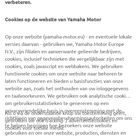
verbeteren.
lijn in de komende races kunnen
doortrekken!’Teammanager Sraar van Rens: ‘Na een pittig
Cookies op de website van Yamaha Motor
weekend vorige week tijdens het World Superbike
weekend in Assen en een moeilijke start in Oschersleben
Op onze website (yamaha-motor.eu) - en eventuele lokale
ben ik blij dat we kunnen terugkijken op een goede
versies daarvan - gebruiken we, Yamaha Motor Europe
afsluiting van de eerste IDM-ronde. Beide coureurs en
N.V., zijn filialen en aanverwante gelieerde bedrijven,
onze monteurs hebben hard gewerkt om mooie
cookies, inclusief technieken die vergelijkbaar zijn met
resultaten te halen waarbij Milan als snelste Yamaha-
cookies, zoals javascript en webbakens. We gebruiken
rijdres is gefinisht en Vasco net naast het podium greep.’
functionele cookies om onze website naar behoren te
Fotocredit: Henk Teerink
laten functioneren en bieden u basisfuncties van onze
website aan, zoals het onthouden van uw inloggegevens
en taalvoorkeuren. We gebruiken ook analytische cookies
om gebruikersstatistieken te genereren op een
privacyvriendelijke basis in overeenstemming met de
Als u via de onderstaande knop uw toestemming geeft,
richtlijnen van gegevensbeschermingsautoriteiten om ons
gebruiken we ook tracking- / advertentiecookies en
CORPORATE
te helpen begrijpen hoe bezoekers onze website
cookies voor sociale media:
gebruiken en om onze website, producten, diensten en