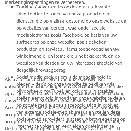
marketinginspanningen te verbeteren.
VOOR BEDRIJVEN
Tracking / advertentiecookies om u relevante
advertenties te tonen van onze producten en
MEER YAMAHA
diensten die op u zijn afgestemd op onze website en
op websites van derden, waaronder sociale
mediaplatforms zoals Facebook, op basis van uw
ONDERSTEUNING
surfgedrag op onze website, zoals bekeken
producten en services , items toegevoegd aan uw
winkelmandje, en items die u hebt gekocht, en op
NIEUWSBRIEF
websites van derden en uw interesses afgeleid van
Wees de eerste die meer te weten komt over de nieuwste deals,
dergelijk browsegedrag.
speciale evenementen, nieuwe producten en nog veel meer
Social media-cookies om u de mogelijkheid te
Als u alle functionaliteiten van onze website wilt
bieden video's op onze website te bekijken (via
ontvangen en aanbiedingen en advertenties wilt zien die
bijvoorbeeld YouTube), en ook om u in staat te
zijn afgestemd op uw interesses, accepteert u de tracking-
stellen eenvoudig inhoud van onze website te delen
/ advertentie- en sociale-mediacookies door op de knop
ABONNEREN
op sociale media, zoals Facebook. Dit zijn cookies
Accepteren te klikken. Als u deze cookies niet wenst te
van externe sociale-mediabureaus en stellen deze
accepteren of alleen specifieke categorieën cookies wilt
sociale-mediaproviders in staat uw browsegedrag op
Lees ons privacybeleid om te leren hoe we uw persoonlijke
accepteren (zoals alleen de cookies voor sociale media),
internet te volgen en voor eigen doeleinden te
gegevens verwerken:
Privacyverklaring
klikt u hieronder op de knop "Uw cookies aanpassen". U