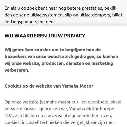
En als u op zoek bent naar nog betere prestaties, bekijk
dan de serie uitlaatsystemen, slip-on uitlaatdempers, billet
kettingspanners en meer.
Creëer uw droomcollectie met de gratis MyGarage app
WIJ WAARDEREN JOUW PRIVACY
De MyGarage app is ideaal om uw droomcollectie Yamaha
motorfietsen samen te stellen - helemaal gratis!
Wij gebruiken cookies om te begrijpen hoe de
Download de app en u kunt uw eigen gepersonaliseerde
bezoekers van onze website zich gedragen, zo kunnen
Yamaha creëren.
wij onze website, producten, diensten en marketing
verbeteren.
Met MyGarage kunt u diverse originele opties en
accessoires toevoegen en verwijderen en de motorfiets
vanuit elke hoek bekijken. Als u eenmaal de motorfiets
Cookies op de website van Yamaha Motor
van uw dromen heeft gecreëerd, kunt u deze opslaan en
delen met uw vrienden - en als u uw perfect versie heeft
Op onze website (yamaha-motor.eu) - en eventuele lokale
gecreëerd, kunt u deze naar uw Yamaha-dealer sturen die
versies daarvan - gebruiken we, Yamaha Motor Europe
uw droom werkelijkheid kan laten worden.
N.V., zijn filialen en aanverwante gelieerde bedrijven,
cookies, inclusief technieken die vergelijkbaar zijn met