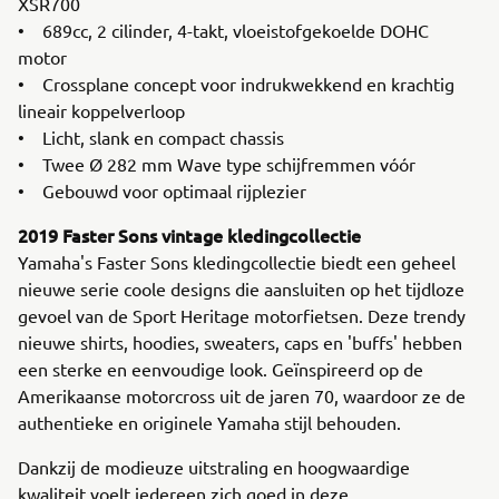
XSR700
• 689cc, 2 cilinder, 4-takt, vloeistofgekoelde DOHC
motor
• Crossplane concept voor indrukwekkend en krachtig
lineair koppelverloop
• Licht, slank en compact chassis
• Twee Ø 282 mm Wave type schijfremmen vóór
• Gebouwd voor optimaal rijplezier
2019 Faster Sons vintage kledingcollectie
Yamaha's Faster Sons kledingcollectie biedt een geheel
nieuwe serie coole designs die aansluiten op het tijdloze
gevoel van de Sport Heritage motorfietsen. Deze trendy
nieuwe shirts, hoodies, sweaters, caps en 'buffs' hebben
een sterke en eenvoudige look. Geïnspireerd op de
Amerikaanse motorcross uit de jaren 70, waardoor ze de
authentieke en originele Yamaha stijl behouden.
Dankzij de modieuze uitstraling en hoogwaardige
kwaliteit voelt iedereen zich goed in deze