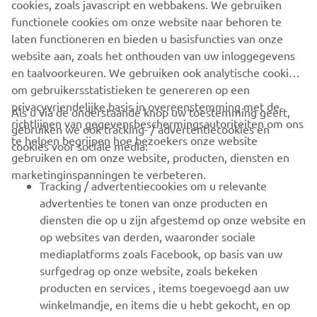
cookies, zoals javascript en webbakens. We gebruiken
functionele cookies om onze website naar behoren te
BEKIJK DE XSR900 EN XSR700
laten functioneren en bieden u basisfuncties van onze
website aan, zoals het onthouden van uw inloggegevens
en taalvoorkeuren. We gebruiken ook analytische cookies
om gebruikersstatistieken te genereren op een
privacyvriendelijke basis in overeenstemming met de
Als u via de onderstaande knop uw toestemming geeft,
richtlijnen van gegevensbeschermingsautoriteiten om ons
gebruiken we ook tracking- / advertentiecookies en
CORPORATE
te helpen begrijpen hoe bezoekers onze website
cookies voor sociale media:
gebruiken en om onze website, producten, diensten en
marketinginspanningen te verbeteren.
VOOR BEDRIJVEN
Tracking / advertentiecookies om u relevante
advertenties te tonen van onze producten en
MEER YAMAHA
diensten die op u zijn afgestemd op onze website en
op websites van derden, waaronder sociale
mediaplatforms zoals Facebook, op basis van uw
ONDERSTEUNING
surfgedrag op onze website, zoals bekeken
producten en services , items toegevoegd aan uw
winkelmandje, en items die u hebt gekocht, en op
NIEUWSBRIEF