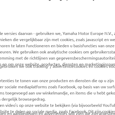
MEER YAMAHA
ONDERSTEUNING
 versies daarvan - gebruiken we, Yamaha Motor Europe N.V., zi
MyYamaha
Webshop-ondersteuning
nieken die vergelijkbaar zijn met cookies, zoals javascript en 
Yamaha Music
Onderdelencatalogus
oren te laten functioneren en bieden u basisfuncties van onze
euren. We gebruiken ook analytische cookies om gebruikersstat
Yamaha Racing
Boek een
stemming met de richtlijnen van gegevensbeschermingsautorite
onderhoudsbeurt
Yamaha Motor Global
n en om onze website, producten, diensten en marketinginspa
ebruiken we ook tracking- / advertentiecookies en cookies voo
Zoek een Yamaha-dealer
Mobiele apps
Beheer van
rtenties te tonen van onze producten en diensten die op u zij
Afvalbatterijen
r sociale mediaplatforms zoals Facebook, op basis van uw sur
tems toegevoegd aan uw winkelmandje, en items die u hebt geko
n dergelijk browsegedrag.
en video's op onze website te bekijken (via bijvoorbeeld YouT
bsite te delen op sociale media, zoals Facebook. Dit zijn cookie
angen en aanbiedingen en advertenties wilt zien die zijn afgest