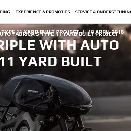
DING
EXPERIENCE & PROMOTIES
SERVICE & ONDERSTEUNIN
 TYPE 11 YARD BUILT PROJECT
|
18 APRIL 2018
UTO FABRICA’S TYPE 11 YARD BUILT PROJECT
RIPLE WITH AUTO
 11 YARD BUILT