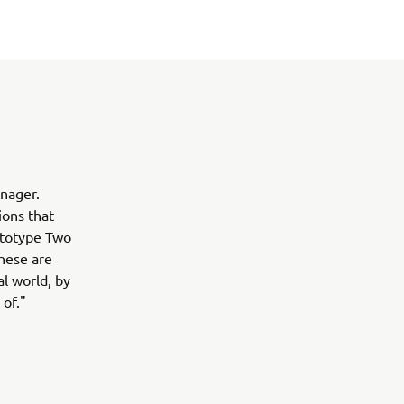
nager.
ions that
ototype Two
these are
al world, by
 of."