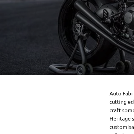
Auto Fabri
cutting e
craft som
Heritage s
customisat