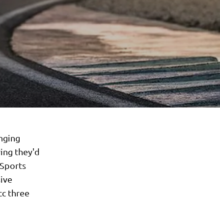
inging
ing they'd
 Sports
sive
cc three