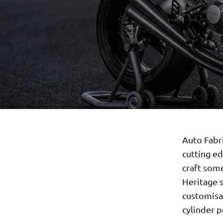
Auto Fabri
cutting e
craft som
Heritage s
customisat
cylinder p