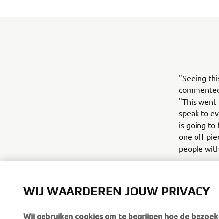
"Seeing thi
commented 
"This went 
speak to ev
is going to 
one off pie
people with
Check out A
WIJ WAARDEREN JOUW PRIVACY
Wij gebruiken cookies om te begrijpen hoe de bezoeke