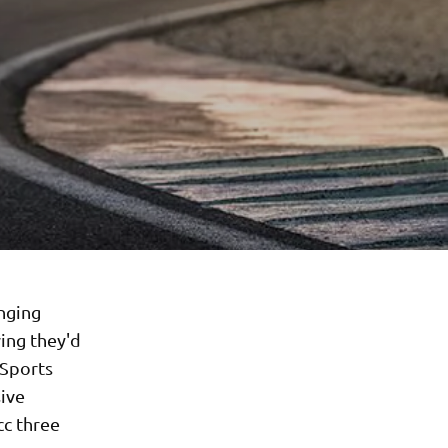
inging
ing they'd
 Sports
sive
cc three