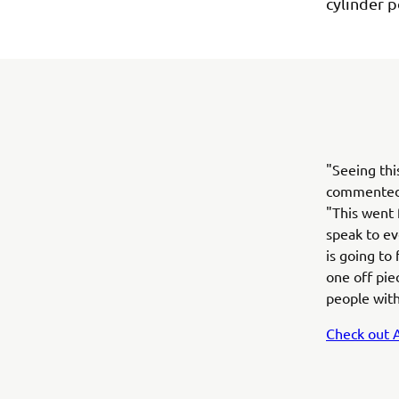
cylinder p
"Seeing thi
commented 
"This went 
speak to ev
is going to 
one off pie
people with
Check out A