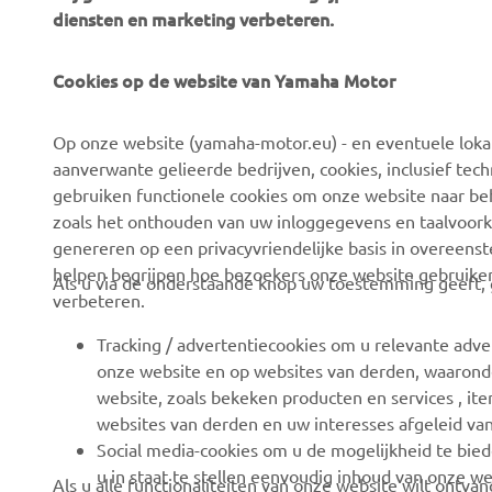
diensten en marketing verbeteren.
Cookies op de website van Yamaha Motor
CORPORATE
VOOR BEDRIJVEN
Op onze website (yamaha-motor.eu) - en eventuele lokale
Over ons
eBike systemen
aanverwante gelieerde bedrijven, cookies, inclusief tech
News
Autoriteiten
gebruiken functionele cookies om onze website naar beh
zoals het onthouden van uw inloggegevens en taalvoork
Evenementen
Golfbanen
genereren op een privacyvriendelijke basis in overeen
Press
Eerste hulpverleners
helpen begrijpen hoe bezoekers onze website gebruike
Als u via de onderstaande knop uw toestemming geeft, g
verbeteren.
Careers
Rijscholen
Dealer worden
Robotics
Tracking / advertentiecookies om u relevante adve
onze website en op websites van derden, waaronde
Mensenrechtenbeleid
Partnerschappen
website, zoals bekeken producten en services , i
Basisbeleid duurzaamheid
Technische informatie
websites van derden en uw interesses afgeleid va
voor onafhankelijke
Social media-cookies om u de mogelijkheid te bied
Klokkenluiderskanaal
dealers
u in staat te stellen eenvoudig inhoud van onze we
Als u alle functionaliteiten van onze website wilt ontv