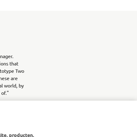
nager.
ions that
ototype Two
these are
al world, by
 of."
ite, producten,