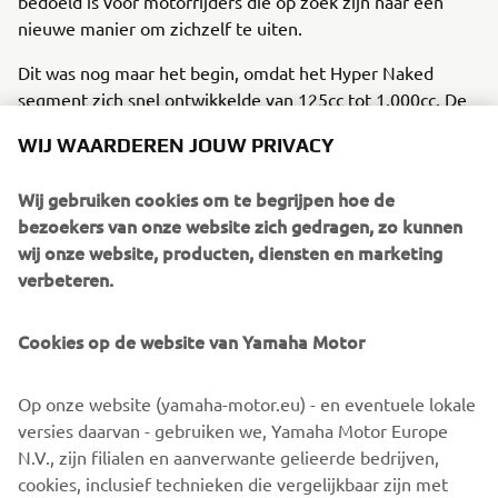
bedoeld is voor motorrijders die op zoek zijn naar een
nieuwe manier om zichzelf te uiten.
Dit was nog maar het begin, omdat het Hyper Naked
segment zich snel ontwikkelde van 125cc tot 1.000cc. De
huidige MT-serie biedt de motorrijders de mogelijkheid
WIJ WAARDEREN JOUW PRIVACY
om mee te groeien. Modellen met hoge specificaties,
zoals de sportieve SP modellen van de MT-09 en MT-10,
Wij gebruiken cookies om te begrijpen hoe de
evenals de MT-10 Tourer Edition, voldoen aan specifieke
bezoekers van onze website zich gedragen, zo kunnen
behoeften van klanten en bieden nog meer
wij onze website, producten, diensten en marketing
mogelijkheden. In totaal zijn er van de MT-serie de
verbeteren.
afgelopen 6 jaar meer dan 241.000 eenheden verkocht in
Europa.
Cookies op de website van Yamaha Motor
Hyper Naked is voortdurend in ontwikkeling en dit blijkt
duidelijk uit de nieuwe MT-03. Met zijn radicale en
Op onze website (yamaha-motor.eu) - en eventuele lokale
agressieve nieuwe look, nieuwe geavanceerde
versies daarvan - gebruiken we, Yamaha Motor Europe
technologie en hogere algemene specificaties is deze
N.V., zijn filialen en aanverwante gelieerde bedrijven,
motor meer MT dan ooit!
cookies, inclusief technieken die vergelijkbaar zijn met