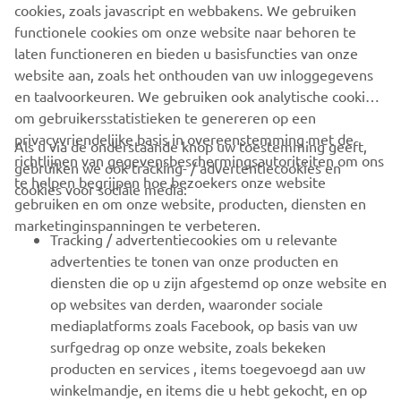
cookies, zoals javascript en webbakens. We gebruiken
functionele cookies om onze website naar behoren te
laten functioneren en bieden u basisfuncties van onze
Ontdek de nieuwe MT-03 »
website aan, zoals het onthouden van uw inloggegevens
en taalvoorkeuren. We gebruiken ook analytische cookies
om gebruikersstatistieken te genereren op een
privacyvriendelijke basis in overeenstemming met de
Als u via de onderstaande knop uw toestemming geeft,
richtlijnen van gegevensbeschermingsautoriteiten om ons
gebruiken we ook tracking- / advertentiecookies en
CORPORATE
te helpen begrijpen hoe bezoekers onze website
cookies voor sociale media:
gebruiken en om onze website, producten, diensten en
marketinginspanningen te verbeteren.
VOOR BEDRIJVEN
Tracking / advertentiecookies om u relevante
advertenties te tonen van onze producten en
MEER YAMAHA
diensten die op u zijn afgestemd op onze website en
op websites van derden, waaronder sociale
mediaplatforms zoals Facebook, op basis van uw
ONDERSTEUNING
surfgedrag op onze website, zoals bekeken
producten en services , items toegevoegd aan uw
winkelmandje, en items die u hebt gekocht, en op
NIEUWSBRIEF