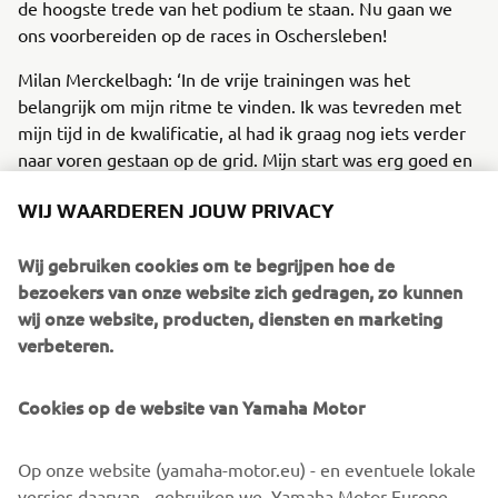
de hoogste trede van het podium te staan. Nu gaan we
ons voorbereiden op de races in Oschersleben!
Milan Merckelbagh: ‘In de vrije trainingen was het
belangrijk om mijn ritme te vinden. Ik was tevreden met
mijn tijd in de kwalificatie, al had ik graag nog iets verder
naar voren gestaan op de grid. Mijn start was erg goed en
na twee ronden lag ik zesde. Ineens schoof mijn
WIJ WAARDEREN JOUW PRIVACY
achterkant weg en crashte ik met mijn highsider. Het is
erg balen van mijn blessure en dat ik niet kon rijden in de
Wij gebruiken cookies om te begrijpen hoe de
tweede race, maar we gaan er alles aan doen om snel
bezoekers van onze website zich gedragen, zo kunnen
mogelijk terug te komen!’
wij onze website, producten, diensten en marketing
Teammanager Sraar van Rens: ‘Ik ben mega trots op dit
verbeteren.
prachtige resultaat en onze twee rijders. Ik bedank Tom
voor het bezorgen van een podiumplaats en een
Cookies op de website van Yamaha Motor
overwinning voor Benro Racing wat onze mannen, in mijn
ogen, dik verdiend hebben! Hopelijk hersteld Milan
Op onze website (yamaha-motor.eu) - en eventuele lokale
spoedig, want ook hij had vandaag kunnen verrassen en
versies daarvan - gebruiken we, Yamaha Motor Europe
heeft dit weekend laten zien dat hij mooie stappen