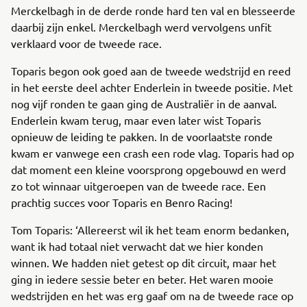
Merckelbagh in de derde ronde hard ten val en blesseerde
daarbij zijn enkel. Merckelbagh werd vervolgens unfit
verklaard voor de tweede race.
Toparis begon ook goed aan de tweede wedstrijd en reed
in het eerste deel achter Enderlein in tweede positie. Met
nog vijf ronden te gaan ging de Australiër in de aanval.
Enderlein kwam terug, maar even later wist Toparis
opnieuw de leiding te pakken. In de voorlaatste ronde
kwam er vanwege een crash een rode vlag. Toparis had op
dat moment een kleine voorsprong opgebouwd en werd
zo tot winnaar uitgeroepen van de tweede race. Een
prachtig succes voor Toparis en Benro Racing!
Tom Toparis: ‘Allereerst wil ik het team enorm bedanken,
want ik had totaal niet verwacht dat we hier konden
winnen. We hadden niet getest op dit circuit, maar het
ging in iedere sessie beter en beter. Het waren mooie
wedstrijden en het was erg gaaf om na de tweede race op