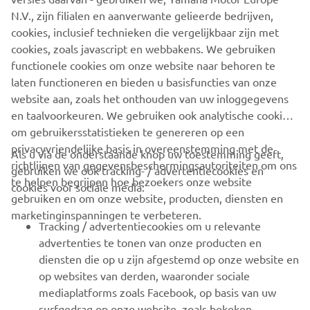
N.V., zijn filialen en aanverwante gelieerde bedrijven,
gemaakt heeft.’
cookies, inclusief technieken die vergelijkbaar zijn met
Over een kleine drie weken (6 t/m 9 juni) vindt de tweede
cookies, zoals javascript en webbakens. We gebruiken
ronde van het IDM kampioenschap plaats op
functionele cookies om onze website naar behoren te
Oschersleben.
laten functioneren en bieden u basisfuncties van onze
website aan, zoals het onthouden van uw inloggegevens
en taalvoorkeuren. We gebruiken ook analytische cookies
om gebruikersstatistieken te genereren op een
privacyvriendelijke basis in overeenstemming met de
Als u via de onderstaande knop uw toestemming geeft,
richtlijnen van gegevensbeschermingsautoriteiten om ons
gebruiken we ook tracking- / advertentiecookies en
CORPORATE
te helpen begrijpen hoe bezoekers onze website
cookies voor sociale media:
gebruiken en om onze website, producten, diensten en
marketinginspanningen te verbeteren.
VOOR BEDRIJVEN
Tracking / advertentiecookies om u relevante
advertenties te tonen van onze producten en
MEER YAMAHA
diensten die op u zijn afgestemd op onze website en
op websites van derden, waaronder sociale
mediaplatforms zoals Facebook, op basis van uw
ONDERSTEUNING
surfgedrag op onze website, zoals bekeken