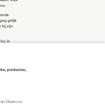
iere.
vierde
ing gelijk
hij zijn
5cc in
ite, producten,
NIEUWSBRIEF
Wees de eerste die meer te weten komt over de nieuwste
jn filialen en