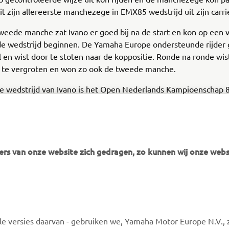
it zijn allereerste manchezege in EMX85 wedstrijd uit zijn carr
weede manche zat Ivano er goed bij na de start en kon op een 
de wedstrijd beginnen. De Yamaha Europe ondersteunde rijder g
l en wist door te stoten naar de koppositie. Ronde na ronde wist 
 te vergroten en won zo ook de tweede manche.
e wedstrijd van Ivano is het Open Nederlands Kampioenschap 8
een wedstrijd die aankomend weekend op het programma staat.
rs van onze website zich gedragen, zo kunnen wij onze webs
MEER YAMAHA
ONDERSTEUNING
 versies daarvan - gebruiken we, Yamaha Motor Europe N.V., zi
MyYamaha
Webshop-ondersteuning