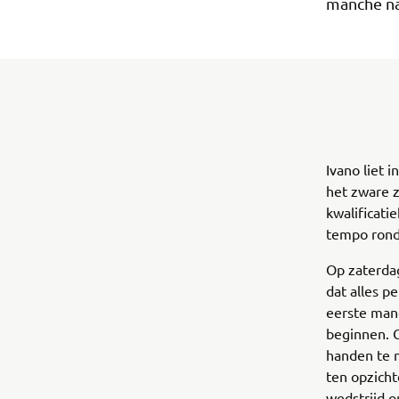
manche na
Ivano liet i
het zware z
kwalificati
tempo rond 
Op zaterda
dat alles p
eerste manc
beginnen. Ge
handen te 
ten opzicht
wedstrijd o