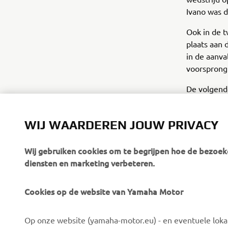
Ivano was d
Ook in de t
plaats aan 
in de aanva
voorsprong
De volgend
Lelystad, 
WIJ WAARDEREN JOUW PRIVACY
Wij gebruiken cookies om te begrijpen hoe de bezoeke
diensten en marketing verbeteren.
Cookies op de website van Yamaha Motor
CORPORATE
VOOR BEDRIJVEN
Op onze website (yamaha-motor.eu) - en eventuele lokale
Over ons
eBike systemen