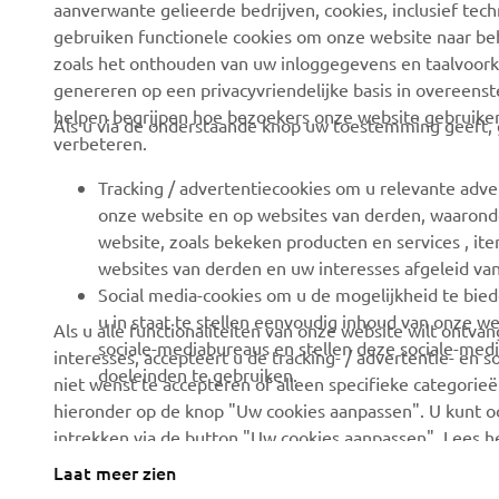
aanverwante gelieerde bedrijven, cookies, inclusief tech
News
Autoriteiten
gebruiken functionele cookies om onze website naar beh
zoals het onthouden van uw inloggegevens en taalvoork
Evenementen
Golfbanen
genereren op een privacyvriendelijke basis in overeen
Press
Eerste hulpverleners
helpen begrijpen hoe bezoekers onze website gebruike
Als u via de onderstaande knop uw toestemming geeft, g
verbeteren.
Careers
Rijscholen
Dealer worden
Robotics
Tracking / advertentiecookies om u relevante adve
onze website en op websites van derden, waaronde
Mensenrechtenbeleid
Partnerschappen
website, zoals bekeken producten en services , i
Basisbeleid duurzaamheid
Technische informatie
websites van derden en uw interesses afgeleid va
voor onafhankelijke
Social media-cookies om u de mogelijkheid te bied
Klokkenluiderskanaal
dealers
u in staat te stellen eenvoudig inhoud van onze we
Als u alle functionaliteiten van onze website wilt ontv
sociale-mediabureaus en stellen deze sociale-medi
interesses, accepteert u de tracking- / advertentie- en 
Yamalube
doeleinden te gebruiken.
niet wenst te accepteren of alleen specifieke categorieën
Veiligheidsinformatieblad
hieronder op de knop "Uw cookies aanpassen". U kunt 
intrekken via de button "Uw cookies aanpassen". Lees 
hoe we deze gebruiken.
Laat meer zien
Netherlands (Dutch)
©