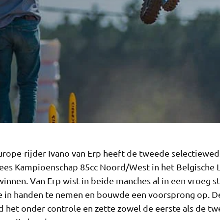
rope-rijder Ivano van Erp heeft de tweede selectieweds
ees Kampioenschap 85cc Noord/West in het Belgische
winnen. Van Erp wist in beide manches al in een vroeg 
e in handen te nemen en bouwde een voorsprong op. De
ad het onder controle en zette zowel de eerste als de t