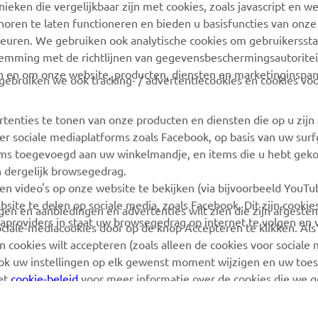
nieken die vergelijkbaar zijn met cookies, zoals javascript en 
Yamaha Music
Onderdelencatalogus
oren te laten functioneren en bieden u basisfuncties van onze
euren. We gebruiken ook analytische cookies om gebruikersstat
Yamaha Racing
Boek een
stemming met de richtlijnen van gegevensbeschermingsautorite
onderhoudsbeurt
Yamaha Motor Global
n en om onze website, producten, diensten en marketinginspa
ebruiken we ook tracking- / advertentiecookies en cookies voo
Zoek een Yamaha-dealer
Mobiele apps
Beheer van
rtenties te tonen van onze producten en diensten die op u zij
Afvalbatterijen
r sociale mediaplatforms zoals Facebook, op basis van uw sur
tems toegevoegd aan uw winkelmandje, en items die u hebt geko
n dergelijk browsegedrag.
en video's op onze website te bekijken (via bijvoorbeeld YouT
bsite te delen op sociale media, zoals Facebook. Dit zijn cookie
angen en aanbiedingen en advertenties wilt zien die zijn afgest
aproviders in staat uw browsegedrag op internet te volgen en 
sociale-mediacookies door op de knop Accepteren te klikken. Als
 cookies wilt accepteren (zoals alleen de cookies voor sociale m
ook uw instellingen op elk gewenst moment wijzigen en uw to
het
cookie-beleid
voor meer informatie over de cookies die we 
 Copyright - 2026 Yamaha Motor Europe N.V. - Alle rechten voorbehoud