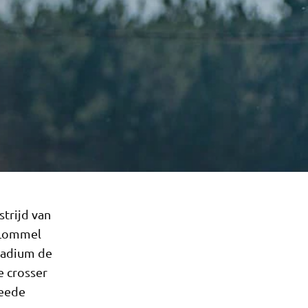
trijd van
 Lommel
stadium de
 crosser
weede