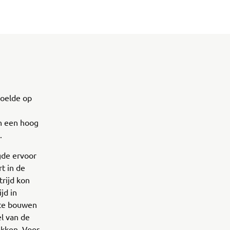
 voelde op
in een hoog
.
gde ervoor
t in de
rijd kon
jd in
 te bouwen
el van de
akken. Voor