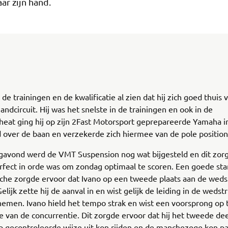
ar zijn hand.
n de trainingen en de kwalificatie al zien dat hij zich goed thuis
andcircuit. Hij was het snelste in de trainingen en ook in de
eheat ging hij op zijn 2Fast Motorsport geprepareerde Yamaha 
over de baan en verzekerde zich hiermee van de pole position
gavond werd de VMT Suspension nog wat bijgesteld en dit zor
erfect in orde was om zondag optimaal te scoren. Een goede star
he zorgde ervoor dat Ivano op een tweede plaats aan de wedst
lijk zette hij de aanval in en wist gelijk de leiding in de wedstri
nemen. Ivano hield het tempo strak en wist een voorsprong op
e van de concurrentie. Dit zorgde ervoor dat hij het tweede de
p gecontroleerde wijze uit kon rijden en de manchezege kon p