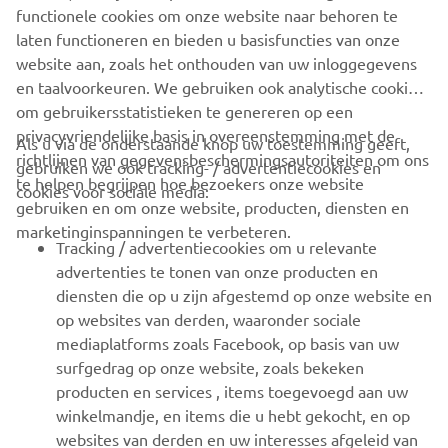
website aan, zoals het onthouden van uw inloggegevens
en taalvoorkeuren. We gebruiken ook analytische cookies
om gebruikersstatistieken te genereren op een
privacyvriendelijke basis in overeenstemming met de
Als u via de onderstaande knop uw toestemming geeft,
CORPORATE
richtlijnen van gegevensbeschermingsautoriteiten om ons
gebruiken we ook tracking- / advertentiecookies en
te helpen begrijpen hoe bezoekers onze website
cookies voor sociale media:
gebruiken en om onze website, producten, diensten en
VOOR BEDRIJVEN
marketinginspanningen te verbeteren.
Tracking / advertentiecookies om u relevante
MEER YAMAHA
advertenties te tonen van onze producten en
diensten die op u zijn afgestemd op onze website en
op websites van derden, waaronder sociale
ONDERSTEUNING
mediaplatforms zoals Facebook, op basis van uw
surfgedrag op onze website, zoals bekeken
producten en services , items toegevoegd aan uw
NIEUWSBRIEF
winkelmandje, en items die u hebt gekocht, en op
websites van derden en uw interesses afgeleid van
Wees de eerste die meer te weten komt over de nieuwste deals,
speciale evenementen, nieuwe producten en nog veel meer
dergelijk browsegedrag.
Social media-cookies om u de mogelijkheid te
Als u alle functionaliteiten van onze website wilt