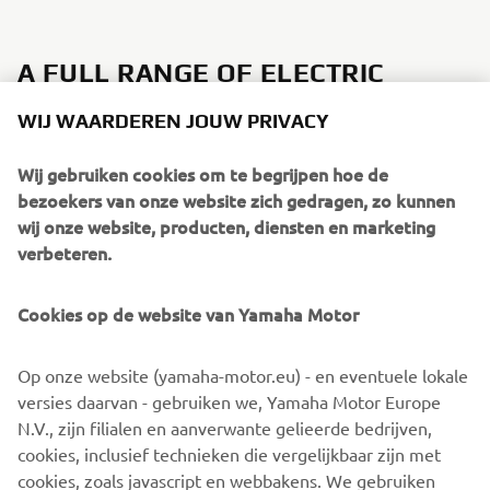
WIJ WAARDEREN JOUW PRIVACY
A FULL RANGE OF ELECTRIC
DRIVES FOR ECO-FRIENDLY
Wij gebruiken cookies om te begrijpen hoe de
BOATING
bezoekers van onze website zich gedragen, zo kunnen
wij onze website, producten, diensten en marketing
With its existing Electric Drive models M12, M18, M20,
verbeteren.
and M26, Yamaha further solidifies its comprehensive
offering for environment-friendly boating. Ideal for a
Cookies op de website van Yamaha Motor
multitude of purposes – from quick getaways to relaxing
fishing trips – Yamaha Electric Drives can take you
anywhere, regardless if it's freshwater or saltwater. Easy
Op onze website (yamaha-motor.eu) - en eventuele lokale
to operate, quiet and always reliable, they bring effortless
versies daarvan - gebruiken we, Yamaha Motor Europe
joy to a day out on the water in the purest way possible.
N.V., zijn filialen en aanverwante gelieerde bedrijven,
cookies, inclusief technieken die vergelijkbaar zijn met
cookies, zoals javascript en webbakens. We gebruiken
functionele cookies om onze website naar behoren te
Check our 2020 Electric Drive range »
laten functioneren en bieden u basisfuncties van onze