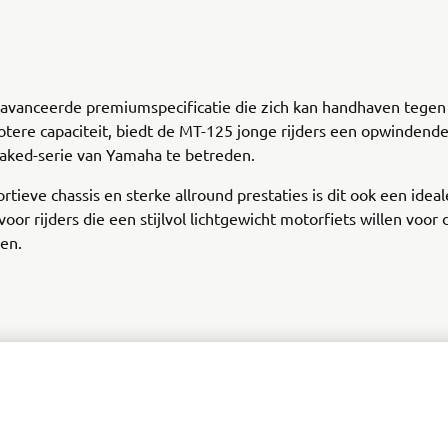
avanceerde premiumspecificatie die zich kan handhaven tegen
otere capaciteit, biedt de MT-125 jonge rijders een opwindend
aked-serie van Yamaha te betreden.
ortieve chassis en sterke allround prestaties is dit ook een ideal
oor rijders die een stijlvol lichtgewicht motorfiets willen voor 
len.
020 MT-125 »