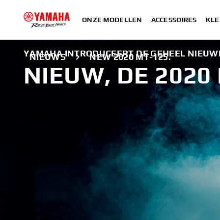
ONZE MODELLEN
ACCESSOIRES
KLE
YAMAHA INTRODUCEERT DE GEHEEL NIEUWE
NIEUWS
NEW 2020 MT-125.
NIEUW, DE 2020