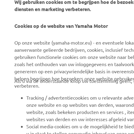
Wij gebruiken cookies om te begrijpen hoe de bezoeke
diensten en marketing verbeteren.
Cookies op de website van Yamaha Motor
CORPORATE
VOOR BEDRIJVEN
Op onze website (yamaha-motor.eu) - en eventuele lokale
Over ons
eBike systemen
aanverwante gelieerde bedrijven, cookies, inclusief tech
News
Autoriteiten
gebruiken functionele cookies om onze website naar beh
zoals het onthouden van uw inloggegevens en taalvoork
Evenementen
Golfbanen
genereren op een privacyvriendelijke basis in overeen
Press
Eerste hulpverleners
helpen begrijpen hoe bezoekers onze website gebruike
Als u via de onderstaande knop uw toestemming geeft, g
verbeteren.
Careers
Rijscholen
Dealer worden
Robotics
Tracking / advertentiecookies om u relevante adve
onze website en op websites van derden, waaronde
Mensenrechtenbeleid
Partnerschappen
website, zoals bekeken producten en services , i
Basisbeleid duurzaamheid
Technische informatie
websites van derden en uw interesses afgeleid va
voor onafhankelijke
Social media-cookies om u de mogelijkheid te bied
Klokkenluiderskanaal
dealers
u in staat te stellen eenvoudig inhoud van onze we