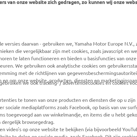
rs van onze website zich gedragen, zo kunnen wij onze webs
MEER YAMAHA
ONDERSTEUNING
 versies daarvan - gebruiken we, Yamaha Motor Europe N.V., zi
MyYamaha
Webshop-ondersteuning
nieken die vergelijkbaar zijn met cookies, zoals javascript en 
Yamaha Music
Onderdelencatalogus
oren te laten functioneren en bieden u basisfuncties van onze
euren. We gebruiken ook analytische cookies om gebruikersstat
Yamaha Racing
Boek een
stemming met de richtlijnen van gegevensbeschermingsautorite
onderhoudsbeurt
Yamaha Motor Global
n en om onze website, producten, diensten en marketinginspa
ebruiken we ook tracking- / advertentiecookies en cookies voo
Zoek een Yamaha-dealer
Mobiele apps
Beheer van
rtenties te tonen van onze producten en diensten die op u zij
Afvalbatterijen
r sociale mediaplatforms zoals Facebook, op basis van uw sur
tems toegevoegd aan uw winkelmandje, en items die u hebt geko
n dergelijk browsegedrag.
en video's op onze website te bekijken (via bijvoorbeeld YouT
bsite te delen op sociale media, zoals Facebook. Dit zijn cookie