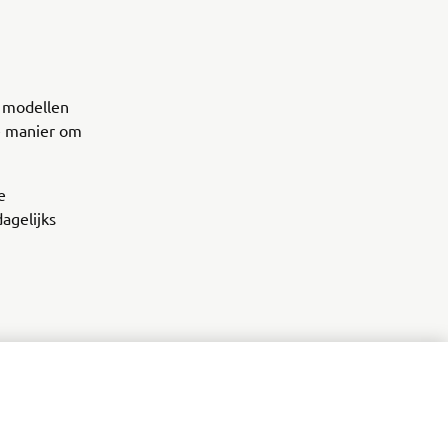
 modellen
e manier om
e
dagelijks