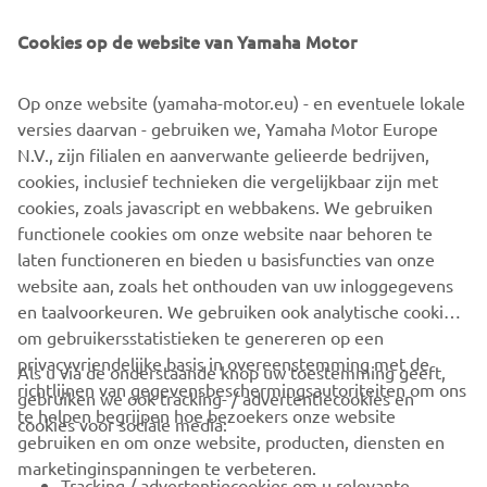
sporter op de site gezet van OSU radio, daar kon men
stemmen op de sporters. Team Edwin Ott motoren stond
Cookies op de website van Yamaha Motor
al snel bovenaan, na deze online stemmingen kwam er
nog de bevindingen van de sport jury overheen en op
Op onze website (yamaha-motor.eu) - en eventuele lokale
zaterdag 2 maart was in Uitgeest de werkelijke verkiezing.
versies daarvan - gebruiken we, Yamaha Motor Europe
Bijna het hele team was daar aanwezig om uit handen van
N.V., zijn filialen en aanverwante gelieerde bedrijven,
wethouder Cees Beentjes de beker en bloemen in
cookies, inclusief technieken die vergelijkbaar zijn met
ontvangst te nemen. De eerste beker is binnen, we zijn er
cookies, zoals javascript en webbakens. We gebruiken
blij mee. Laat het seizoen maar beginnen, op zaterdag 6
functionele cookies om onze website naar behoren te
April zijn de eerste wedstrijden in Assen.
laten functioneren en bieden u basisfuncties van onze
website aan, zoals het onthouden van uw inloggegevens
en taalvoorkeuren. We gebruiken ook analytische cookies
om gebruikersstatistieken te genereren op een
privacyvriendelijke basis in overeenstemming met de
Als u via de onderstaande knop uw toestemming geeft,
richtlijnen van gegevensbeschermingsautoriteiten om ons
gebruiken we ook tracking- / advertentiecookies en
CORPORATE
te helpen begrijpen hoe bezoekers onze website
cookies voor sociale media:
gebruiken en om onze website, producten, diensten en
marketinginspanningen te verbeteren.
VOOR BEDRIJVEN
Tracking / advertentiecookies om u relevante