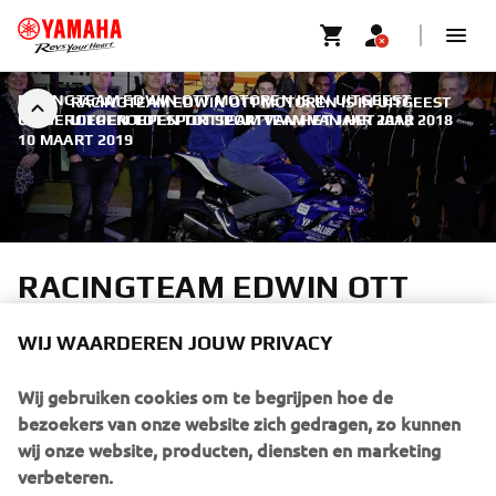
RACINGTEAM EDWIN OTT MOTOREN IS IN UITGEEST
RACINGTEAM EDWIN OTT MOTOREN IS IN UITGEEST
UITGEROEPEN TOT SPORTTEAM VAN HET JAAR 2018
UITGEROEPEN TOT SPORTTEAM VAN HET JAAR 2018
|
10 MAART 2019
RACINGTEAM EDWIN OTT
MOTOREN IS IN UITGEEST
WIJ WAARDEREN JOUW PRIVACY
UITGEROEPEN TOT
SPORTTEAM VAN HET JAAR
Wij gebruiken cookies om te begrijpen hoe de
2018
bezoekers van onze website zich gedragen, zo kunnen
wij onze website, producten, diensten en marketing
verbeteren.
In februari 2019 werden de genomineerde teams en