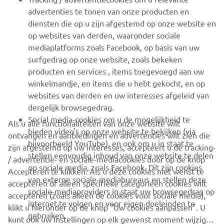
advertenties te tonen van onze producten en
MEER YAMAHA
diensten die op u zijn afgestemd op onze website en
op websites van derden, waaronder sociale
mediaplatforms zoals Facebook, op basis van uw
ONDERSTEUNING
surfgedrag op onze website, zoals bekeken
producten en services , items toegevoegd aan uw
winkelmandje, en items die u hebt gekocht, en op
NIEUWSBRIEF
websites van derden en uw interesses afgeleid van
Wees de eerste die meer te weten komt over de nieuwste deals,
dergelijk browsegedrag.
speciale evenementen, nieuwe producten en nog veel meer
Social media-cookies om u de mogelijkheid te
Als u alle functionaliteiten van onze website wilt
bieden video's op onze website te bekijken (via
ontvangen en aanbiedingen en advertenties wilt zien die
bijvoorbeeld YouTube), en ook om u in staat te
zijn afgestemd op uw interesses, accepteert u de tracking-
stellen eenvoudig inhoud van onze website te delen
/ advertentie- en sociale-mediacookies door op de knop
ABONNEREN
op sociale media, zoals Facebook. Dit zijn cookies
Accepteren te klikken. Als u deze cookies niet wenst te
van externe sociale-mediabureaus en stellen deze
accepteren of alleen specifieke categorieën cookies wilt
sociale-mediaproviders in staat uw browsegedrag op
Lees ons privacybeleid om te leren hoe we uw persoonlijke
accepteren (zoals alleen de cookies voor sociale media),
internet te volgen en voor eigen doeleinden te
gegevens verwerken:
Privacyverklaring
klikt u hieronder op de knop "Uw cookies aanpassen". U
gebruiken.
kunt ook uw instellingen op elk gewenst moment wijzigen