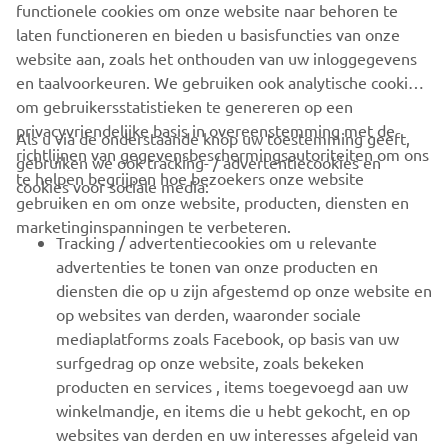
functionele cookies om onze website naar behoren te
YAMAHA RACING
laten functioneren en bieden u basisfuncties van onze
website aan, zoals het onthouden van uw inloggegevens
en taalvoorkeuren. We gebruiken ook analytische cookies
om gebruikersstatistieken te genereren op een
privacyvriendelijke basis in overeenstemming met de
Als u via de onderstaande knop uw toestemming geeft,
richtlijnen van gegevensbeschermingsautoriteiten om ons
gebruiken we ook tracking- / advertentiecookies en
CORPORATE
te helpen begrijpen hoe bezoekers onze website
cookies voor sociale media:
gebruiken en om onze website, producten, diensten en
marketinginspanningen te verbeteren.
VOOR BEDRIJVEN
Tracking / advertentiecookies om u relevante
advertenties te tonen van onze producten en
MEER YAMAHA
diensten die op u zijn afgestemd op onze website en
op websites van derden, waaronder sociale
mediaplatforms zoals Facebook, op basis van uw
ONDERSTEUNING
surfgedrag op onze website, zoals bekeken
producten en services , items toegevoegd aan uw
winkelmandje, en items die u hebt gekocht, en op
NIEUWSBRIEF
websites van derden en uw interesses afgeleid van