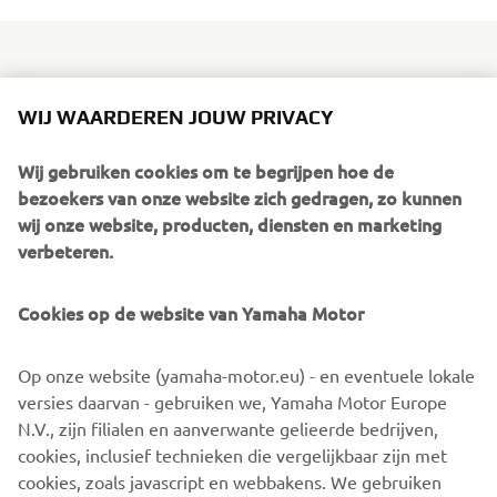
bLU cRU creëert een veilige en professionele omgeving
WIJ WAARDEREN JOUW PRIVACY
die toekomstige sterren stimuleert, vormt en ontwikkelt,
door hen de begeleidingen ongeëvenaarde ervaring van
Wij gebruiken cookies om te begrijpen hoe de
Yamaha Racing te bieden.
bezoekers van onze website zich gedragen, zo kunnen
wij onze website, producten, diensten en marketing
Voor het bLU cRU programma van 2019 zijn een aantal
verbeteren.
wegracers geselecteerd die hun potentieel al hebben
laten zien bij nationale kampioenschappen. Deze sterren
Cookies op de website van Yamaha Motor
van de toekomst krijgen in de World SSP300 klasse
volledige ondersteuning via een bLU cRU rijderspakket.
Op onze website (yamaha-motor.eu) - en eventuele lokale
Ga voor alle informatie over dit unieke bLU cRU
versies daarvan - gebruiken we, Yamaha Motor Europe
programma naar
www.yamaha-racing.com
.
N.V., zijn filialen en aanverwante gelieerde bedrijven,
cookies, inclusief technieken die vergelijkbaar zijn met
cookies, zoals javascript en webbakens. We gebruiken