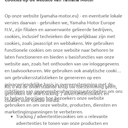
sporten die ooit is bedacht!
Naast alle wijzigingen aan de YZF-R1, die in het vorige
Op onze website (yamaha-motor.eu) - en eventuele lokale
hoofdstuk zijn beschreven, profiteert de 2020 YZF-R1M
versies daarvan - gebruiken we, Yamaha Motor Europe
van een reeks exclusieve upgrades.
N.V., zijn filialen en aanverwante gelieerde bedrijven,
cookies, inclusief technieken die vergelijkbaar zijn met
cookies, zoals javascript en webbakens. We gebruiken
functionele cookies om onze website naar behoren te
ONTDEK DE 2020 YZF-R1M
laten functioneren en bieden u basisfuncties van onze
website aan, zoals het onthouden van uw inloggegevens
en taalvoorkeuren. We gebruiken ook analytische cookies
om gebruikersstatistieken te genereren op een
privacyvriendelijke basis in overeenstemming met de
Als u via de onderstaande knop uw toestemming geeft,
richtlijnen van gegevensbeschermingsautoriteiten om ons
gebruiken we ook tracking- / advertentiecookies en
CORPORATE
te helpen begrijpen hoe bezoekers onze website
cookies voor sociale media:
gebruiken en om onze website, producten, diensten en
marketinginspanningen te verbeteren.
VOOR BEDRIJVEN
Tracking / advertentiecookies om u relevante
advertenties te tonen van onze producten en