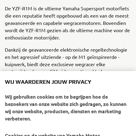
De YZF-R1M is de ultieme Yamaha Supersport motorfiets
die een reputatie heeft opgebouwd als een van de meest
geavanceerde en capabele wegracemotoren. Bovendien
wordt de YZF-R1M gezien als de ultieme machine voor de
enthousiaste motorrijder.
Dankzij de geavanceerde elektronische regeltechnologie
en het agressief uitziende - op de M1 geïnspireerde -
kuipwerk, biedt deze exclusieve wegracer elke
motorrijder de mogelijkheid om optimaal te kunnen
genieten van de prestaties van een af-fabriek Superbike
WIJ WAARDEREN JOUW PRIVACY
motorfiets Dankzij de zeer geavanceerde CCU en Öhlins
Electronic Racing Suspension (ERS) kunnen motorrijders
Wij gebruiken cookies om te begrijpen hoe de
en coureurs bovendien de motor en het chassis optimaal
bezoekers van onze website zich gedragen, zo kunnen
instellen, zonder dat ze daarvoor een dure en zeer
wij onze website, producten, diensten en marketing
specialistische uitrusting nodig hebben. Dit geeft een
verbeteren.
groter aantal rijders de kans hun volledige potentieel te
benutten en te genieten van een van de mooiste extreme
Cookies op de website van Yamaha Motor