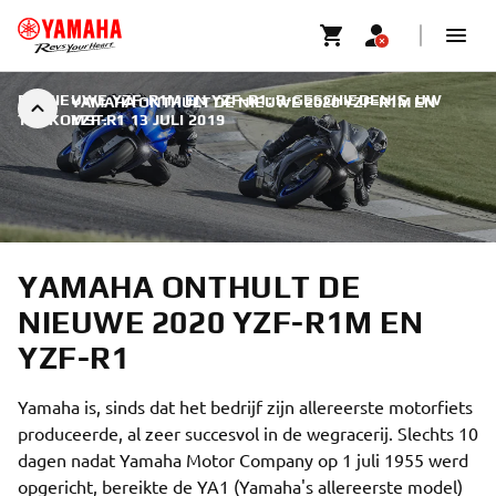
DE NIEUWE YZF-R1M EN YZF-R1: R-GESCHIEDENIS. UW
YAMAHA ONTHULT DE NIEUWE 2020 YZF-R1M EN
TOEKOMST.
YZF-R1
|
13 JULI 2019
YAMAHA ONTHULT DE
NIEUWE 2020 YZF-R1M EN
YZF-R1
Yamaha is, sinds dat het bedrijf zijn allereerste motorfiets
produceerde, al zeer succesvol in de wegracerij. Slechts 10
dagen nadat Yamaha Motor Company op 1 juli 1955 werd
opgericht, bereikte de YA1 (Yamaha's allereerste model)