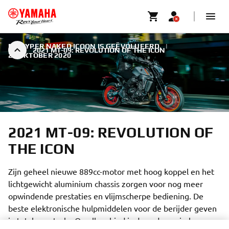
DE HYPER NAKED ICOON IS GEËVOLUEERD.
|
2021 MT-09: REVOLUTION OF THE ICON
26 OKTOBER 2020
2021 MT-09: REVOLUTION OF
THE ICON
Zijn geheel nieuwe 889cc-motor met hoog koppel en het
lichtgewicht aluminium chassis zorgen voor nog meer
opwindende prestaties en vlijmscherpe bediening. De
beste elektronische hulpmiddelen voor de berijder geven
je totale controle. Op elk gebied is deze dynamische