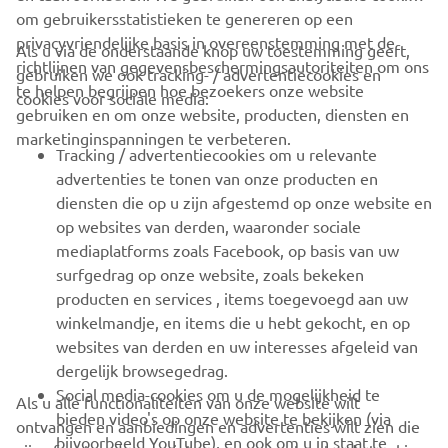
om gebruikersstatistieken te genereren op een
privacyvriendelijke basis in overeenstemming met de
Als u via de onderstaande knop uw toestemming geeft,
richtlijnen van gegevensbeschermingsautoriteiten om ons
gebruiken we ook tracking- / advertentiecookies en
CORPORATE
te helpen begrijpen hoe bezoekers onze website
cookies voor sociale media:
gebruiken en om onze website, producten, diensten en
marketinginspanningen te verbeteren.
VOOR BEDRIJVEN
Tracking / advertentiecookies om u relevante
advertenties te tonen van onze producten en
MEER YAMAHA
diensten die op u zijn afgestemd op onze website en
op websites van derden, waaronder sociale
mediaplatforms zoals Facebook, op basis van uw
ONDERSTEUNING
surfgedrag op onze website, zoals bekeken
producten en services , items toegevoegd aan uw
winkelmandje, en items die u hebt gekocht, en op
NIEUWSBRIEF
websites van derden en uw interesses afgeleid van
Wees de eerste die meer te weten komt over de nieuwste deals,
dergelijk browsegedrag.
speciale evenementen, nieuwe producten en nog veel meer
Social media-cookies om u de mogelijkheid te
Als u alle functionaliteiten van onze website wilt
bieden video's op onze website te bekijken (via
ontvangen en aanbiedingen en advertenties wilt zien die
bijvoorbeeld YouTube), en ook om u in staat te