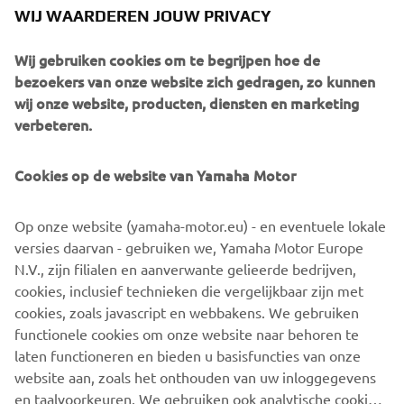
nieuwe motorfiets de puurste uitdrukking van de
WIJ WAARDEREN JOUW PRIVACY
kernwaarden die de MT-reeks tot het meest succesvolle
segment van Yamaha maken, en een van de meest
Wij gebruiken cookies om te begrijpen hoe de
succesvolle productlijnen op de Europese markt.
bezoekers van onze website zich gedragen, zo kunnen
wij onze website, producten, diensten en marketing
verbeteren.
Cookies op de website van Yamaha Motor
Voor 2021 is de MT-09 volledig opnieuw ontworpen. En
het radicale ontwerp van de volgende generatie en de
hoogwaardige afwerking zeggen alles.
Op onze website (yamaha-motor.eu) - en eventuele lokale
versies daarvan - gebruiken we, Yamaha Motor Europe
New MT-09: Always moving forward.
N.V., zijn filialen en aanverwante gelieerde bedrijven,
cookies, inclusief technieken die vergelijkbaar zijn met
cookies, zoals javascript en webbakens. We gebruiken
functionele cookies om onze website naar behoren te
ONTDEK DE NIEUWE MT-09
laten functioneren en bieden u basisfuncties van onze
website aan, zoals het onthouden van uw inloggegevens
en taalvoorkeuren. We gebruiken ook analytische cookies