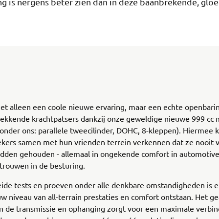
ng is nergens beter zien dan in deze baanbrekende, gl
niet alleen een coole nieuwe ervaring, maar een echte openbarin
ekkende krachtpatsers dankzij onze geweldige nieuwe 999 cc 
 onder ons: parallele tweecilinder, DOHC, 8-kleppen). Hiermee
ekers samen met hun vrienden terrein verkennen dat ze nooit 
dden gehouden - allemaal in ongekende comfort in automotive-
trouwen in de besturing.
ide tests en proeven onder alle denkbare omstandigheden is e
w niveau van all-terrain prestaties en comfort ontstaan. Het 
n de transmissie en ophanging zorgt voor een maximale verbin