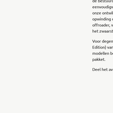
de bestuurd
eenvoudigw
onze ontwik
opwinding o
offroader,
het zwaarst
Voor degene
Edition) v
modellen be
pakket.
Deel het av