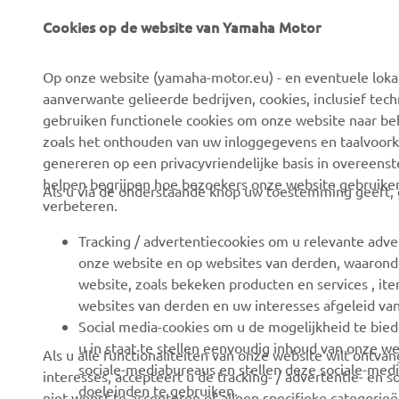
Cookies op de website van Yamaha Motor
CORPORATE
VOOR BEDRIJVEN
Op onze website (yamaha-motor.eu) - en eventuele lokale
Over ons
eBike systemen
aanverwante gelieerde bedrijven, cookies, inclusief tech
News
Autoriteiten
gebruiken functionele cookies om onze website naar beh
zoals het onthouden van uw inloggegevens en taalvoork
Evenementen
Golfbanen
genereren op een privacyvriendelijke basis in overeen
Press
Eerste hulpverleners
helpen begrijpen hoe bezoekers onze website gebruike
Als u via de onderstaande knop uw toestemming geeft, g
verbeteren.
Careers
Rijscholen
Dealer worden
Robotics
Tracking / advertentiecookies om u relevante adve
onze website en op websites van derden, waaronde
Mensenrechtenbeleid
Partnerschappen
website, zoals bekeken producten en services , i
Basisbeleid duurzaamheid
Technische informatie
websites van derden en uw interesses afgeleid va
voor onafhankelijke
Social media-cookies om u de mogelijkheid te bied
Klokkenluiderskanaal
dealers
u in staat te stellen eenvoudig inhoud van onze we
Als u alle functionaliteiten van onze website wilt ontv
sociale-mediabureaus en stellen deze sociale-medi
interesses, accepteert u de tracking- / advertentie- en 
Yamalube
doeleinden te gebruiken.
niet wenst te accepteren of alleen specifieke categorieën
Veiligheidsinformatieblad