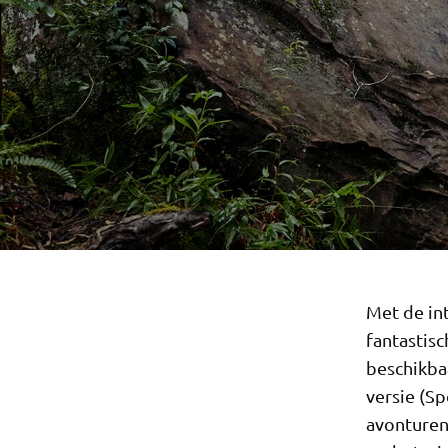
Met de in
fantastis
beschikbaa
versie (S
avonturen