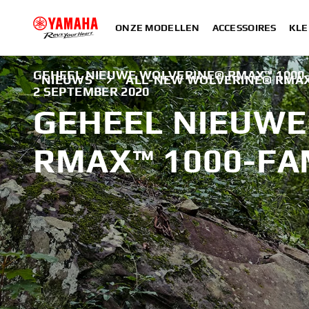
ONZE MODELLEN
ACCESSOIRES
KLE
GEHEEL NIEUWE WOLVERINE® RMAX™ 1000
NIEUWS
ALL-NEW WOLVERINE® RMAX
2 SEPTEMBER 2020
GEHEEL NIEUWE
RMAX™ 1000-FA