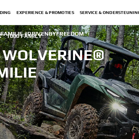
DING
EXPERIENCE & PROMOTIES
SERVICE & ONDERSTEUNIN
-FAMILIE #DRIVENBYFREEDOM
|
™ 1000 FAMILY
 WOLVERINE®
MILIE