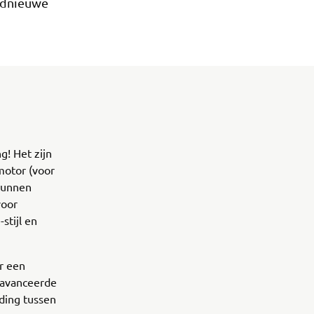
oednieuwe
g! Het zijn
motor (voor
 kunnen
voor
stijl en
r een
geavanceerde
ding tussen