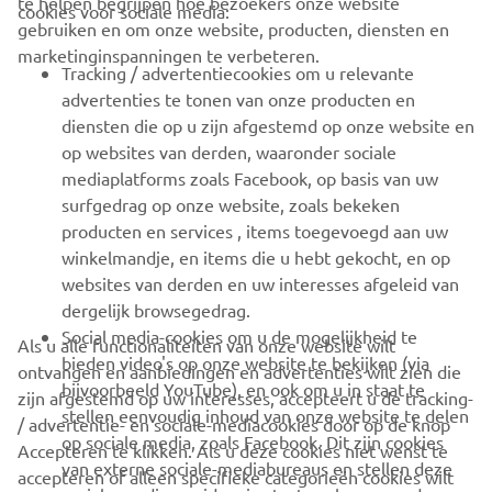
te helpen begrijpen hoe bezoekers onze website
cookies voor sociale media:
gebruiken en om onze website, producten, diensten en
marketinginspanningen te verbeteren.
VOOR BEDRIJVEN
Tracking / advertentiecookies om u relevante
advertenties te tonen van onze producten en
MEER YAMAHA
diensten die op u zijn afgestemd op onze website en
op websites van derden, waaronder sociale
mediaplatforms zoals Facebook, op basis van uw
ONDERSTEUNING
surfgedrag op onze website, zoals bekeken
producten en services , items toegevoegd aan uw
winkelmandje, en items die u hebt gekocht, en op
NIEUWSBRIEF
websites van derden en uw interesses afgeleid van
Wees de eerste die meer te weten komt over de nieuwste deals,
dergelijk browsegedrag.
speciale evenementen, nieuwe producten en nog veel meer
Social media-cookies om u de mogelijkheid te
Als u alle functionaliteiten van onze website wilt
bieden video's op onze website te bekijken (via
ontvangen en aanbiedingen en advertenties wilt zien die
bijvoorbeeld YouTube), en ook om u in staat te
zijn afgestemd op uw interesses, accepteert u de tracking-
stellen eenvoudig inhoud van onze website te delen
/ advertentie- en sociale-mediacookies door op de knop
ABONNEREN
op sociale media, zoals Facebook. Dit zijn cookies
Accepteren te klikken. Als u deze cookies niet wenst te
van externe sociale-mediabureaus en stellen deze
accepteren of alleen specifieke categorieën cookies wilt