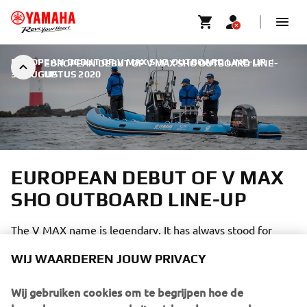
EUROPEAN DEBUT OF V MAX SHO OUTBOARD LINE-UP
|
EUROPEAN DEBUT OF V MAX SHO OUTBOARD LINE-
31 AUGUSTUS 2020
UP
EUROPEAN DEBUT OF V MAX
SHO OUTBOARD LINE-UP
The V MAX name is legendary. It has always stood for
performance and style well beyond the norm – and
WIJ WAARDEREN JOUW PRIVACY
recognized as the name on an outboard that is simply a
league ahead of others – in a class of its own in fact.
Wij gebruiken cookies om te begrijpen hoe de