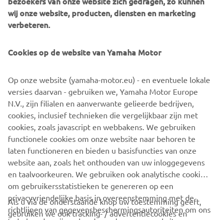
bezoekers van onze website zich gedragen, zo kunnen
wij onze website, producten, diensten en marketing
verbeteren.
The V MAX SHO 90, V MAX SHO 115, V MAX SHO 150,
and V MAX SHO 175 are specifically designed and
Cookies op de website van Yamaha Motor
engineered to bring a wide-ranging level of performance
to today’s breed of fast, lightweight sports, fishing and
Op onze website (yamaha-motor.eu) - en eventuele lokale
adventure boats - and to get the adrenaline pumping in
versies daarvan - gebruiken we, Yamaha Motor Europe
their fun-loving, thrill-seeking owners.
N.V., zijn filialen en aanverwante gelieerde bedrijven,
cookies, inclusief technieken die vergelijkbaar zijn met
cookies, zoals javascript en webbakens. We gebruiken
functionele cookies om onze website naar behoren te
DISCOVER THE FULL RANGE NOW!
laten functioneren en bieden u basisfuncties van onze
website aan, zoals het onthouden van uw inloggegevens
en taalvoorkeuren. We gebruiken ook analytische cookies
om gebruikersstatistieken te genereren op een
privacyvriendelijke basis in overeenstemming met de
Als u via de onderstaande knop uw toestemming geeft,
richtlijnen van gegevensbeschermingsautoriteiten om ons
gebruiken we ook tracking- / advertentiecookies en
CORPORATE