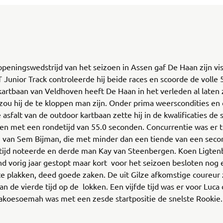
openingswedstrijd van het seizoen in Assen gaf De Haan zijn vis
T Junior Track controleerde hij beide races en scoorde de volle
artbaan van Veldhoven heeft De Haan in het verleden al laten z
 zou hij de te kloppen man zijn. Onder prima weerscondities en
asfalt van de outdoor kartbaan zette hij in de kwalificaties de s
en met een rondetijd van 55.0 seconden. Concurrentie was er 
 van Sem Bijman, die met minder dan een tiende van een secon
tijd noteerde en derde man Kay van Steenbergen. Koen Ligten
ind vorig jaar gestopt maar kort voor het seizoen besloten nog 
te plakken, deed goede zaken. De uit Gilze afkomstige coureur 
aan de vierde tijd op de lokken. Een vijfde tijd was er voor Luca 
akoesoemah was met een zesde startpositie de snelste Rookie.