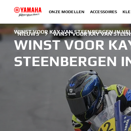
ONZE MODELLEN
ACCESSOIRES
KLE
WINST VOOR KAY VAN STEENBERGEN IN V
NIEUWS
WINST VOOR KAY VAN STEE
WINST VOOR KA
STEENBERGEN I