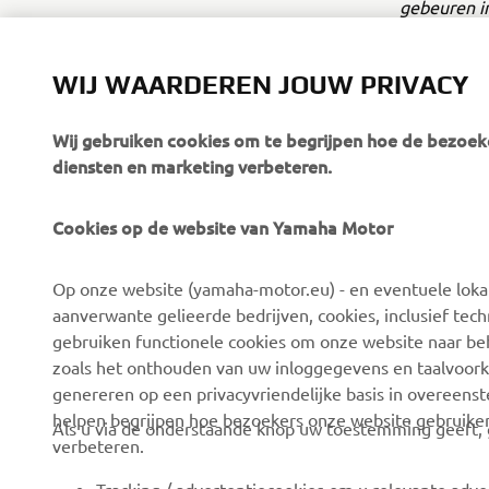
gebeuren in
winnen, dat 
WIJ WAARDEREN JOUW PRIVACY
Wij gebruiken cookies om te begrijpen hoe de bezoeke
diensten en marketing verbeteren.
Cookies op de website van Yamaha Motor
CORPORATE
VOOR BEDRIJVEN
Op onze website (yamaha-motor.eu) - en eventuele lokale
Over ons
eBike systemen
aanverwante gelieerde bedrijven, cookies, inclusief tech
News
Autoriteiten
gebruiken functionele cookies om onze website naar beh
zoals het onthouden van uw inloggegevens en taalvoork
Evenementen
Golfbanen
genereren op een privacyvriendelijke basis in overeen
Press
Eerste hulpverleners
helpen begrijpen hoe bezoekers onze website gebruike
Als u via de onderstaande knop uw toestemming geeft, g
verbeteren.
Careers
Rijscholen
Dealer worden
Robotics