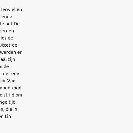
hterwiel en
idende
kte het De
nbergen
ries de
succes de
 werden er
aal zijn
an de
g met een
Voor Van
onbedreigd
e strijd om
ge tijd
, die in
n Lin