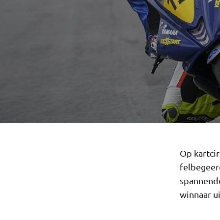
Op kartci
felbegeer
spannende
winnaar ui