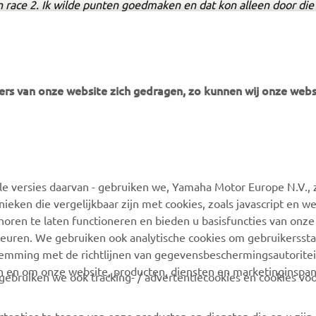
 race 2. Ik wilde punten goedmaken en dat kon alleen door die 
is gelukt.’
rs van onze website zich gedragen, zo kunnen wij onze webs
MEER YAMAHA
ONDERSTEUNING
 versies daarvan - gebruiken we, Yamaha Motor Europe N.V., zi
MyYamaha
Webshop-ondersteuning
nieken die vergelijkbaar zijn met cookies, zoals javascript en 
Yamaha Music
Onderdelencatalogus
oren te laten functioneren en bieden u basisfuncties van onze
euren. We gebruiken ook analytische cookies om gebruikersstat
Yamaha Racing
Boek een
stemming met de richtlijnen van gegevensbeschermingsautorite
onderhoudsbeurt
Yamaha Motor Global
n en om onze website, producten, diensten en marketinginspa
ebruiken we ook tracking- / advertentiecookies en cookies voo
Zoek een Yamaha-dealer
Mobiele apps
Beheer van