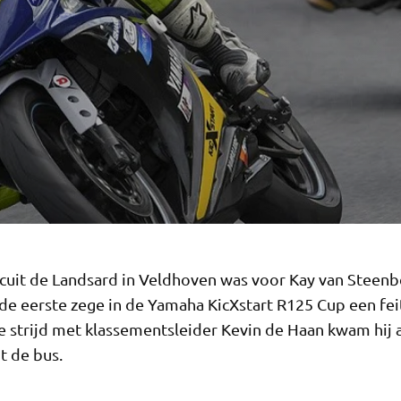
rcuit de Landsard in Veldhoven was voor Kay van Steenb
de eerste zege in de Yamaha KicXstart R125 Cup een fei
 strijd met klassementsleider Kevin de Haan kwam hij a
t de bus.