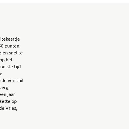
itekaartje
 50 punten.
ien snel te
 op het
nelste tijd
te
de verschil
berg,
een jaar
zette op
de Vries,