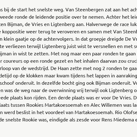
 bij de start het snelste weg. Van Steenbergen zat aan het ac
tweede ronde de leidende positie over te nemen. Achter het le
ten Bijman, de Vries en Ligtenberg aan. Halverwege de race lu
 koppositie weer terug te veroveren en samen met Van Stee
en klein gaatje op de achtervolgers. In dat groepje dreigde De V
 te verliezen terwijl Ligtenberg juist wist te versnellen en met 
ijman in wist te zetten. Met nog maar een paar ronden te gaan
 coureurs op een ronde gezet en het inhalen daarvan zou cruci
rloop van de wedstrijd. De Haan zette met nog 2 ronden te ga
detijd op de klokken maar kwam tijdens het lappen in aanrakin
schoof onderuit. In dezelfde bocht ging ook Bijman onderuit. 
 was de weg naar de overwinning vrij terwijl ook Ligtenberg 
ede plaats kon rijden. Een derde plaats was er voor De Vries. D
plaats tussen Rookies Martakoesoemah en Alec Willemen was lan
 werd beslist in het voordeel van Martakoesoemah. Rio Olofsen
de snelste Rookie was, eindigde als zesde voor Rens Miedema e