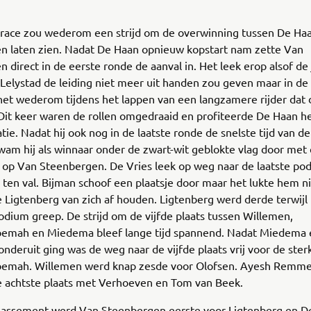
race zou wederom een strijd om de overwinning tussen De Ha
n laten zien. Nadat De Haan opnieuw kopstart nam zette Van
 direct in de eerste ronde de aanval in. Het leek erop alsof de
 Lelystad de leiding niet meer uit handen zou geven maar in de
et wederom tijdens het lappen van een langzamere rijder dat d
 Dit keer waren de rollen omgedraaid en profiteerde De Haan h
atie. Nadat hij ook nog in de laatste ronde de snelste tijd van de
am hij als winnaar onder de zwart-wit geblokte vlag door met 
 op Van Steenbergen. De Vries leek op weg naar de laatste po
en val. Bijman schoof een plaatsje door maar het lukte hem ni
Ligtenberg van zich af houden. Ligtenberg werd derde terwijl
odium greep. De strijd om de vijfde plaats tussen Willemen,
emah en Miedema bleef lange tijd spannend. Nadat Miedema 
nderuit ging was de weg naar de vijfde plaats vrij voor de ster
emah. Willemen werd knap zesde voor Olofsen. Ayesh Remme
de achtste plaats met Verhoeven en Tom van Beek.
klassement werd Van Steenbergen eerste voor Ligtenberg en De