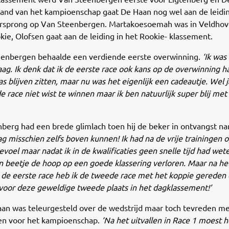
tand van het kampioenschap gaat De Haan nog wel aan de leidi
rsprong op Van Steenbergen. Martakoesoemah was in Veldhov
kie, Olofsen gaat aan de leiding in het Rookie- klassement.
eenbergen behaalde een verdiende eerste overwinning.
‘Ik was
ag. Ik denk dat ik de eerste race ook kans op de overwinning 
as blijven zitten, maar nu was het eigenlijk een cadeautje. Wel
e race niet wist te winnen maar ik ben natuurlijk super blij met
berg had een brede glimlach toen hij de beker in ontvangst n
g misschien zelfs boven kunnen! Ik had na de vrije trainingen o
voel maar nadat ik in de kwalificaties geen snelle tijd had wet
 beetje de hoop op een goede klassering verloren. Maar na he
n de eerste race heb ik de tweede race met het koppie gereden
voor deze geweldige tweede plaats in het dagklassement!’
an was teleurgesteld over de wedstrijd maar toch tevreden me
gen voor het kampioenschap.
‘Na het uitvallen in Race 1 moest h