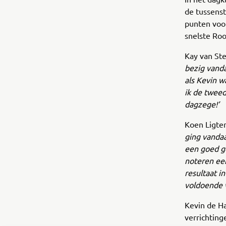
de tussens
punten voo
snelste Roo
Kay van St
bezig vanda
als Kevin w
ik de tweed
dagzege!’
Koen Ligten
ging vandaa
een goed ge
noteren een
resultaat i
voldoende 
Kevin de Ha
verrichtin