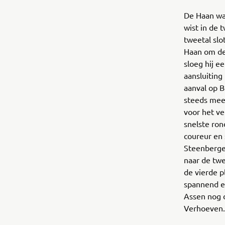
De Haan was
wist in de 
tweetal slo
Haan om de
sloeg hij e
aansluiting
aanval op B
steeds meer
voor het ve
snelste ron
coureur en 
Steenbergen
naar de twe
de vierde 
spannend en
Assen nog 
Verhoeven.