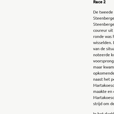
Race 2
De tweede 
Steenberge
Steenbergen
coureur uit
ronde was h
wisselden.
van de situ
noteerde kw
voorsprong
maar kwam t
opkomende 
naast het p
Martakoeso
maakte en o
Martakoeso
strijd om 
In het dag