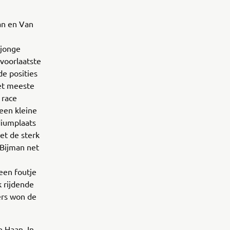
an en Van
 jonge
 voorlaatste
e posities
et meeste
 race
een kleine
diumplaats
et de sterk
 Bijman net
een foutje
k rijdende
rs won de
 Haan. In