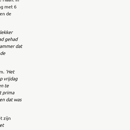
ng met 6
en de
 lekker
had gehad
 jammer dat
 de
am.
‘Het
p vrijdag
en te
t prima
 en dat was
t zijn
et