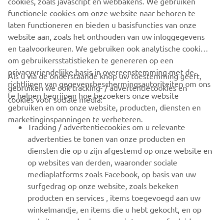
cookies, zoals javascript en webbakens. We gebruiken
functionele cookies om onze website naar behoren te
ONTDEK DE MODELLEN
laten functioneren en bieden u basisfuncties van onze
website aan, zoals het onthouden van uw inloggegevens
en taalvoorkeuren. We gebruiken ook analytische cookies
om gebruikersstatistieken te genereren op een
privacyvriendelijke basis in overeenstemming met de
Als u via de onderstaande knop uw toestemming geeft,
richtlijnen van gegevensbeschermingsautoriteiten om ons
gebruiken we ook tracking- / advertentiecookies en
CORPORATE
te helpen begrijpen hoe bezoekers onze website
cookies voor sociale media:
gebruiken en om onze website, producten, diensten en
marketinginspanningen te verbeteren.
VOOR BEDRIJVEN
Tracking / advertentiecookies om u relevante
advertenties te tonen van onze producten en
MEER YAMAHA
diensten die op u zijn afgestemd op onze website en
op websites van derden, waaronder sociale
mediaplatforms zoals Facebook, op basis van uw
ONDERSTEUNING
surfgedrag op onze website, zoals bekeken
producten en services , items toegevoegd aan uw
winkelmandje, en items die u hebt gekocht, en op
NIEUWSBRIEF