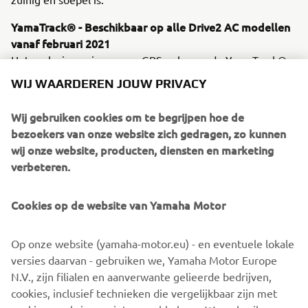
YamaTrack® - Beschikbaar op alle Drive2 AC modellen
vanaf februari 2021
Het exclusieve nieuwe, op GPS gebaseerde YamaTrack®
systeem is niet alleen ontworpen om nieuwe niveaus van
WIJ WAARDEREN JOUW PRIVACY
efficiëntie te introduceren in de controle en het beheer
van de golfbaan, maar ook om spelers een serieuze
Wij gebruiken cookies om te begrijpen hoe de
plezierige upgrade te bieden, het brengt geavanceerde
bezoekers van onze website zich gedragen, zo kunnen
geofencing software aan boord van de golfwagen, met
wij onze website, producten, diensten en marketing
een multifunctioneel, interactief 10" touch-screen display.
verbeteren.
Het monitoren en controleren van de fleet in real time is
nu veel eenvoudiger en efficiënter, waarbij YamaTrack®
Cookies op de website van Yamaha Motor
helpt met alles, van het plannen van rondes en de
snelheid van het spel, tot het onderhoud en de
Op onze website (yamaha-motor.eu) - en eventuele lokale
beveiliging.
versies daarvan - gebruiken we, Yamaha Motor Europe
N.V., zijn filialen en aanverwante gelieerde bedrijven,
cookies, inclusief technieken die vergelijkbaar zijn met