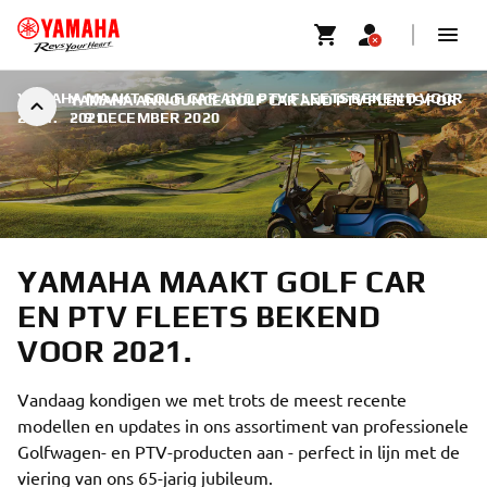
YAMAHA MAAKT GOLF CAR AND PTV FLEETS BEKEND VOOR
YAMAHA ANNOUNCE GOLF CAR AND PTV FLEETS FOR
2021.
2021.
|
9 DECEMBER 2020
YAMAHA MAAKT GOLF CAR
EN PTV FLEETS BEKEND
VOOR 2021.
Vandaag kondigen we met trots de meest recente
modellen en updates in ons assortiment van professionele
Golfwagen- en PTV-producten aan - perfect in lijn met de
viering van ons 65-jarig jubileum.