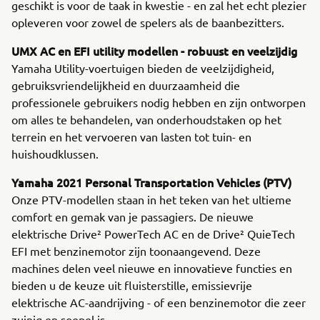
geschikt is voor de taak in kwestie - en zal het echt plezier
opleveren voor zowel de spelers als de baanbezitters.
UMX AC en EFI utility modellen - robuust en veelzijdig
Yamaha Utility-voertuigen bieden de veelzijdigheid,
gebruiksvriendelijkheid en duurzaamheid die
professionele gebruikers nodig hebben en zijn ontworpen
om alles te behandelen, van onderhoudstaken op het
terrein en het vervoeren van lasten tot tuin- en
huishoudklussen.
Yamaha 2021 Personal Transportation Vehicles (PTV)
Onze PTV-modellen staan in het teken van het ultieme
comfort en gemak van je passagiers. De nieuwe
elektrische Drive² PowerTech AC en de Drive² QuieTech
EFI met benzinemotor zijn toonaangevend. Deze
machines delen veel nieuwe en innovatieve functies en
bieden u de keuze uit fluisterstille, emissievrije
elektrische AC-aandrijving - of een benzinemotor die zeer
zuinig en soepel is.