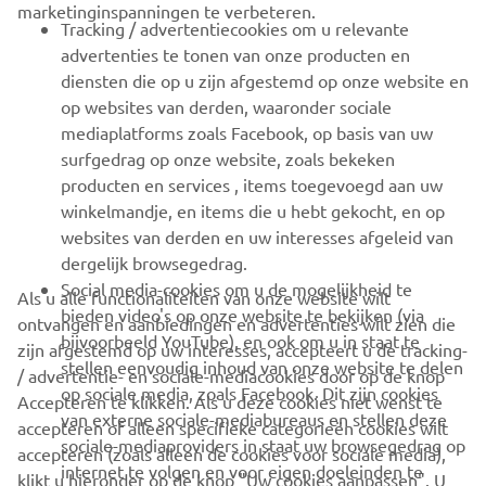
marketinginspanningen te verbeteren.
VOOR BEDRIJVEN
Tracking / advertentiecookies om u relevante
advertenties te tonen van onze producten en
MEER YAMAHA
diensten die op u zijn afgestemd op onze website en
op websites van derden, waaronder sociale
mediaplatforms zoals Facebook, op basis van uw
ONDERSTEUNING
surfgedrag op onze website, zoals bekeken
producten en services , items toegevoegd aan uw
winkelmandje, en items die u hebt gekocht, en op
NIEUWSBRIEF
websites van derden en uw interesses afgeleid van
Wees de eerste die meer te weten komt over de nieuwste deals,
dergelijk browsegedrag.
speciale evenementen, nieuwe producten en nog veel meer
Social media-cookies om u de mogelijkheid te
Als u alle functionaliteiten van onze website wilt
bieden video's op onze website te bekijken (via
ontvangen en aanbiedingen en advertenties wilt zien die
bijvoorbeeld YouTube), en ook om u in staat te
zijn afgestemd op uw interesses, accepteert u de tracking-
stellen eenvoudig inhoud van onze website te delen
/ advertentie- en sociale-mediacookies door op de knop
ABONNEREN
op sociale media, zoals Facebook. Dit zijn cookies
Accepteren te klikken. Als u deze cookies niet wenst te
van externe sociale-mediabureaus en stellen deze
accepteren of alleen specifieke categorieën cookies wilt
sociale-mediaproviders in staat uw browsegedrag op
Lees ons privacybeleid om te leren hoe we uw persoonlijke
accepteren (zoals alleen de cookies voor sociale media),
internet te volgen en voor eigen doeleinden te
gegevens verwerken:
Privacyverklaring
klikt u hieronder op de knop "Uw cookies aanpassen". U