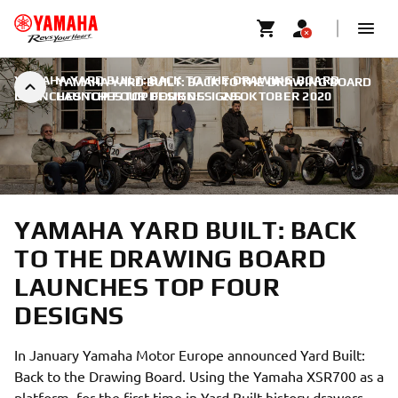
YAMAHA YARD BUILT: BACK TO THE DRAWING BOARD
YAMAHA YARD BUILT: BACK TO THE DRAWING BOARD
LAUNCHES TOP FOUR DESIGNS
LAUNCHES TOP FOUR DESIGNS
|
29 OKTOBER 2020
YAMAHA YARD BUILT: BACK
TO THE DRAWING BOARD
LAUNCHES TOP FOUR
DESIGNS
In January Yamaha Motor Europe announced Yard Built:
Back to the Drawing Board. Using the Yamaha XSR700 as a
platform, for the first time in Yard Built history drawers