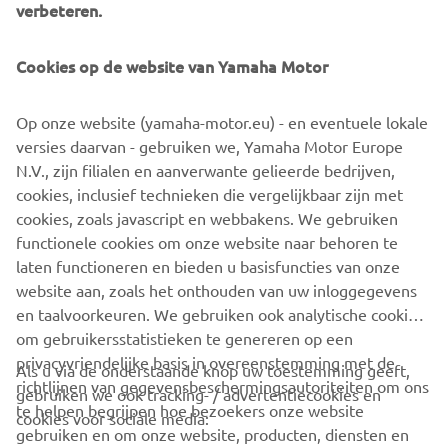
verbeteren.
motorcycle journalist, and then brought to life by a
customizer.
Cookies op de website van Yamaha Motor
Op onze website (yamaha-motor.eu) - en eventuele lokale
versies daarvan - gebruiken we, Yamaha Motor Europe
DISCOVER MORE
N.V., zijn filialen en aanverwante gelieerde bedrijven,
cookies, inclusief technieken die vergelijkbaar zijn met
cookies, zoals javascript en webbakens. We gebruiken
functionele cookies om onze website naar behoren te
.
laten functioneren en bieden u basisfuncties van onze
website aan, zoals het onthouden van uw inloggegevens
en taalvoorkeuren. We gebruiken ook analytische cookies
om gebruikersstatistieken te genereren op een
privacyvriendelijke basis in overeenstemming met de
Als u via de onderstaande knop uw toestemming geeft,
richtlijnen van gegevensbeschermingsautoriteiten om ons
gebruiken we ook tracking- / advertentiecookies en
CORPORATE
te helpen begrijpen hoe bezoekers onze website
cookies voor sociale media:
gebruiken en om onze website, producten, diensten en