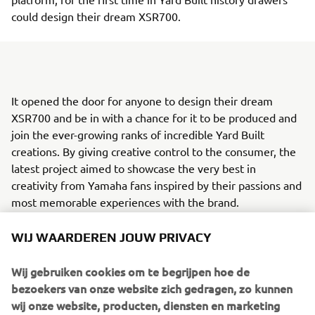
could design their dream XSR700.
It opened the door for anyone to design their dream
XSR700 and be in with a chance for it to be produced and
join the ever-growing ranks of incredible Yard Built
creations. By giving creative control to the consumer, the
latest project aimed to showcase the very best in
creativity from Yamaha fans inspired by their passions and
most memorable experiences with the brand.
Four incredible designs from France, Italy, Portugal and
WIJ WAARDEREN JOUW PRIVACY
Spain were selected by an open casting that promoted the
creativity of Back to the Drawing Board and sought to
Wij gebruiken cookies om te begrijpen hoe de
understand future motorcycle trends. One design from
bezoekers van onze website zich gedragen, zo kunnen
each participating country was chosen by a jury composed
wij onze website, producten, diensten en marketing
of a local Yamaha distributor, a local customizer and a