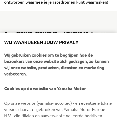
ontworpen waarmee je je racedromen kunt waarmaken!
Onze YFZ450R, YFZ450R SE en YFM700R SE zijn waar
plezier en competitie elkaar kruisen.
Deze ATV’s met
WIJ WAARDEREN JOUW PRIVACY
vlijmscherpe besturing, ultra responsieve
prestatiemotoren en agressieve styling, zijn gebouwd
Wij gebruiken cookies om te begrijpen hoe de
voor serieuze berijders die de volgende stap willen zetten
bezoekers van onze website zich gedragen, zo kunnen
op weg naar competitief racen.
wij onze website, producten, diensten en marketing
verbeteren.
#DRIVENBYFUN
Of je nu
bent en je racetocht wilt
beginnen met onze YFZ50 en YFM90R mini-ATV's of
#DRIVENBYVICTORY
bent en de stap wilt maken naar
Cookies op de website van Yamaha Motor
ons grotere CC-segment, Yamaha staat je bij elke stap van
de reis bij. Als je je racedromen werkelijkheid wilt maken,
Op onze website (yamaha-motor.eu) - en eventuele lokale
dan is er niets vergelijkbaars met de Yamaha ATV en Side-
versies daarvan - gebruiken we, Yamaha Motor Europe
by-Side line-up
N.V., zijn filialen en aanverwante gelieerde bedrijven,