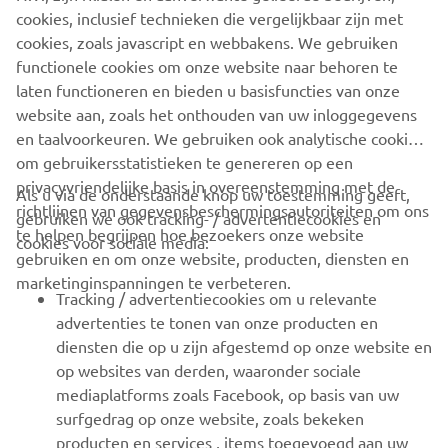
cookies, inclusief technieken die vergelijkbaar zijn met
cookies, zoals javascript en webbakens. We gebruiken
functionele cookies om onze website naar behoren te
ONTDEK DE ATV/SXS SPORT SERIE
laten functioneren en bieden u basisfuncties van onze
website aan, zoals het onthouden van uw inloggegevens
en taalvoorkeuren. We gebruiken ook analytische cookies
om gebruikersstatistieken te genereren op een
privacyvriendelijke basis in overeenstemming met de
Als u via de onderstaande knop uw toestemming geeft,
richtlijnen van gegevensbeschermingsautoriteiten om ons
gebruiken we ook tracking- / advertentiecookies en
CORPORATE
te helpen begrijpen hoe bezoekers onze website
cookies voor sociale media:
gebruiken en om onze website, producten, diensten en
marketinginspanningen te verbeteren.
VOOR BEDRIJVEN
Tracking / advertentiecookies om u relevante
advertenties te tonen van onze producten en
MEER YAMAHA
diensten die op u zijn afgestemd op onze website en
op websites van derden, waaronder sociale
mediaplatforms zoals Facebook, op basis van uw
ONDERSTEUNING
surfgedrag op onze website, zoals bekeken
producten en services , items toegevoegd aan uw