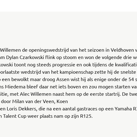
Willemen de openingswedstrijd van het seizoen in Veldhoven w
m Dylan Czarkowski flink op stoom en won de volgende drie w
rkowski toont nog steeds progressie en ook tijdens de kwalificat
oorlaatste wedstrijd van het kampioenschap zette hij de snelste 
 een bewolkt maar droog Assen wist hij als enige onder de 54
ns Miedema bleef daar net iets boven en zou mogen starten va
tie, met Alec Willemen naast hem op de eerste startrij. De twe
 door Milan van der Veen, Koen
en Loris Dekkers, die na een aantal gastraces op een Yamaha R
 Talent Cup weer plaats nam op zijn R125.