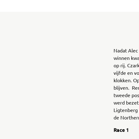
Nadat Alec 
winnen kwa
op rij. Cza
vijfde en v
klokken. Op
blijven. Re
tweede posi
werd bezet
Ligtenberg 
de Northern
Race 1