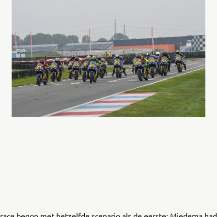
race begon met hetzelfde scenario als de eerste: Miedema had