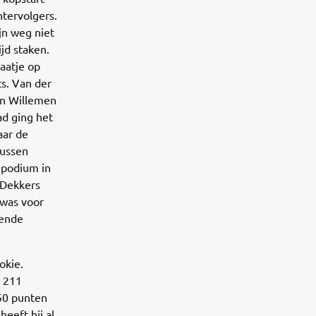
htervolgers.
jn weg niet
jd staken.
aatje op
ts. Van der
van Willemen
ad ging het
aar de
tussen
 podium in
 Dekkers
 was voor
gende
okie.
l 211
50 punten
heeft hij al