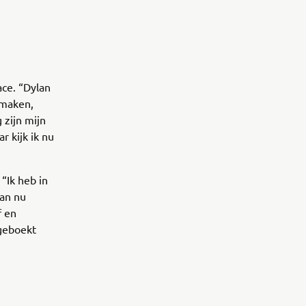
ace. “Dylan
 maken,
 zijn mijn
r kijk ik nu
“Ik heb in
kan nu
f en
 geboekt