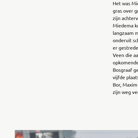
Het was Mie
gras over g
zijn achter
Miedema kr
langzaam ma
onderuit sc
er gestred
Veen die aa
opkomende 
Bosgraaf ge
vijfde plaa
Bor, Maxim
zijn weg ve