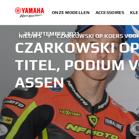
ONZE MODELLEN
ACCESSOIRES
KLE
|
26 SEPTEMBER 2021
NIEUWS
CZARKOWSKI OP KOERS VOOR
CZARKOWSKI OP
TITEL, PODIUM 
ASSEN