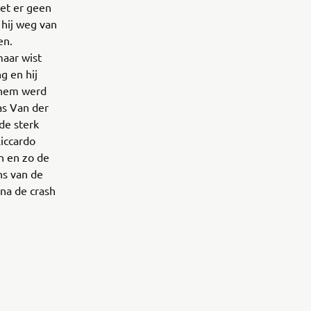
iet er geen
 hij weg van
en.
maar wist
g en hij
r hem werd
as Van der
de sterk
iccardo
n en zo de
ns van de
na de crash