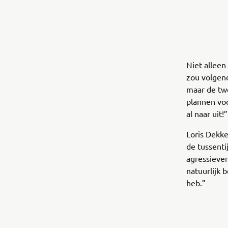
Niet alleen
zou volgend
maar de twe
plannen voo
al naar uit!”
Loris Dekke
de tussenti
agressiever
natuurlijk 
heb.”