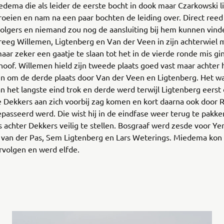
dema die als leider de eerste bocht in dook maar Czarkowski l
roeien en nam na een paar bochten de leiding over. Direct reed
volgers en niemand zou nog de aansluiting bij hem kunnen vind
eeg Willemen, Ligtenberg en Van der Veen in zijn achterwiel 
ar zeker een gaatje te slaan tot het in de vierde ronde mis gin
hoof. Willemen hield zijn tweede plaats goed vast maar achte
en om de derde plaats door Van der Veen en Ligtenberg. Het w
n het langste eind trok en derde werd terwijl Ligtenberg eerst 
Dekkers aan zich voorbij zag komen en kort daarna ook door R
passeerd werd. Die wist hij in de eindfase weer terug te pakke
ts achter Dekkers veilig te stellen. Bosgraaf werd zesde voor Ye
 van der Pas, Sem Ligtenberg en Lars Weterings. Miedema kon 
rvolgen en werd elfde.