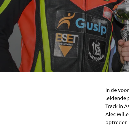
In de voor
leidende 
Track in A
Alec Will
optreden 