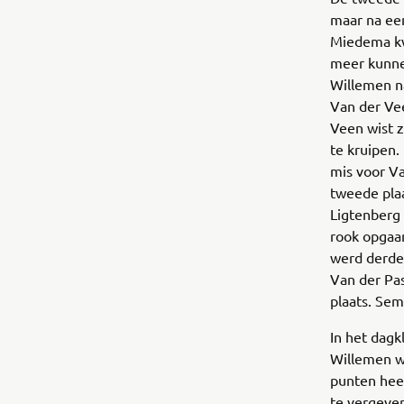
maar na een
Miedema kwa
meer kunne
Willemen n
Van der Vee
Veen wist z
te kruipen.
mis voor Va
tweede plaa
Ligtenberg 
rook opgaa
werd derde
Van der Pas
plaats. Sem
In het dagk
Willemen w
punten hee
te vergeven