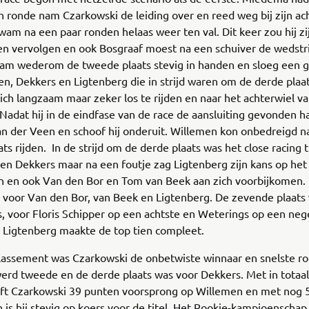
 ronde nam Czarkowski de leiding over en reed weg bij zijn ac
m na een paar ronden helaas weer ten val. Dit keer zou hij zi
n vervolgen en ook Bosgraaf moest na een schuiver de wedstri
am wederom de tweede plaats stevig in handen en sloeg een g
n, Dekkers en Ligtenberg die in strijd waren om de derde plaa
ich langzaam maar zeker los te rijden en naar het achterwiel 
 Nadat hij in de eindfase van de race de aansluiting gevonden h
n der Veen en schoof hij onderuit. Willemen kon onbedreigd n
ts rijden. In de strijd om de derde plaats was het close racing 
en Dekkers maar na een foutje zag Ligtenberg zijn kans op het
n en ook Van den Bor en Tom van Beek aan zich voorbijkomen.
 voor Van den Bor, van Beek en Ligtenberg. De zevende plaats
, voor Floris Schipper op een achtste en Weterings op een ne
 Ligtenberg maakte de top tien compleet.
lassement was Czarkowski de onbetwiste winnaar en snelste ro
erd tweede en de derde plaats was voor Dekkers. Met in totaa
ft Czarkowski 39 punten voorsprong op Willemen en met nog 
 is hij stevig op koers voor de titel. Het Rookie-kampioenschap 