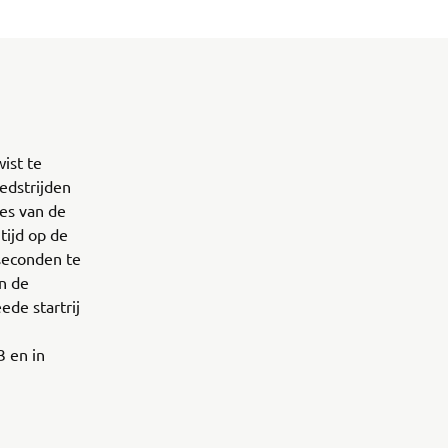
ist te
edstrijden
ies van de
tijd op de
 seconden te
n de
ede startrij
3 en in