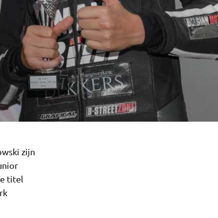
wski zijn
unior
e titel
rk