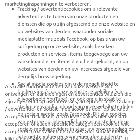
marketinginspanningen te verbeteren.
VOOR BEDRIJVEN
Tracking / advertentiecookies om u relevante
advertenties te tonen van onze producten en
MEER YAMAHA
diensten die op u zijn afgestemd op onze website en
op websites van derden, waaronder sociale
mediaplatforms zoals Facebook, op basis van uw
ONDERSTEUNING
surfgedrag op onze website, zoals bekeken
producten en services , items toegevoegd aan uw
winkelmandje, en items die u hebt gekocht, en op
NIEUWSBRIEF
websites van derden en uw interesses afgeleid van
Wees de eerste die meer te weten komt over de nieuwste deals,
dergelijk browsegedrag.
speciale evenementen, nieuwe producten en nog veel meer
Social media-cookies om u de mogelijkheid te
Als u alle functionaliteiten van onze website wilt
bieden video's op onze website te bekijken (via
ontvangen en aanbiedingen en advertenties wilt zien die
bijvoorbeeld YouTube), en ook om u in staat te
zijn afgestemd op uw interesses, accepteert u de tracking-
stellen eenvoudig inhoud van onze website te delen
/ advertentie- en sociale-mediacookies door op de knop
ABONNEREN
op sociale media, zoals Facebook. Dit zijn cookies
Accepteren te klikken. Als u deze cookies niet wenst te
van externe sociale-mediabureaus en stellen deze
accepteren of alleen specifieke categorieën cookies wilt
sociale-mediaproviders in staat uw browsegedrag op
Lees ons privacybeleid om te leren hoe we uw persoonlijke
accepteren (zoals alleen de cookies voor sociale media),
internet te volgen en voor eigen doeleinden te
gegevens verwerken:
Privacyverklaring
klikt u hieronder op de knop "Uw cookies aanpassen". U