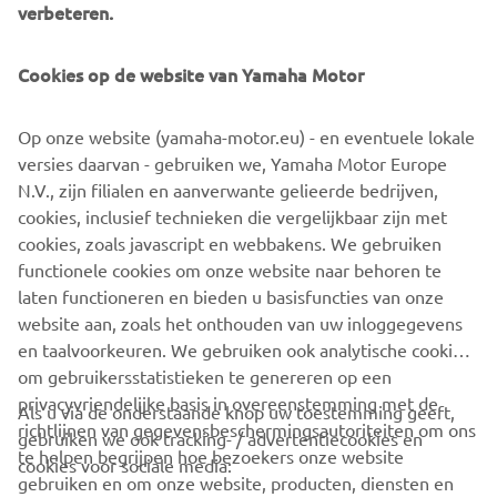
verbeteren.
Cookies op de website van Yamaha Motor
Op onze website (yamaha-motor.eu) - en eventuele lokale
versies daarvan - gebruiken we, Yamaha Motor Europe
N.V., zijn filialen en aanverwante gelieerde bedrijven,
cookies, inclusief technieken die vergelijkbaar zijn met
cookies, zoals javascript en webbakens. We gebruiken
functionele cookies om onze website naar behoren te
laten functioneren en bieden u basisfuncties van onze
website aan, zoals het onthouden van uw inloggegevens
en taalvoorkeuren. We gebruiken ook analytische cookies
om gebruikersstatistieken te genereren op een
privacyvriendelijke basis in overeenstemming met de
Als u via de onderstaande knop uw toestemming geeft,
richtlijnen van gegevensbeschermingsautoriteiten om ons
gebruiken we ook tracking- / advertentiecookies en
CORPORATE
te helpen begrijpen hoe bezoekers onze website
cookies voor sociale media:
gebruiken en om onze website, producten, diensten en