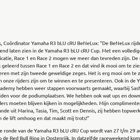
ns, Coördinator Yamaha R3 bLU cRU BeNeLux: “De BeNeLux rijd
kend laten zien in de Yamaha R3 bLU cRU Cup. Met een volledig
ficatie, Race 1 en Race 2 mogen we meer dan tevreden zijn. De 
geleerd tussen Race 1 en Race 2 en dat vind ik mooi om te zien
teren met zijn tweede geweldige zeges. Het is erg mooi om te 
 onze rijders zijn om te winnen en te presenteren. Ook in de
ademy hebben weer stappen voorwaarts gemaakt, waarbij Sash
ijden voor de podiumplaatsen. We hebben ook wat ups en down
ders moeten blijven kijken in mogelijkheden. Mijn complimente
nde uit Marina, Tasia, Tim, Scott en Dennis, zij hebben topwer
n de lift omhoog en dat maakt mij trots!”
e ronde van de Yamaha R3 bLU cRU Cup wordt van 27 t/m 29 a
 de Red Bull Ring in Oostenrijk. In datzelfde raceweekend ko