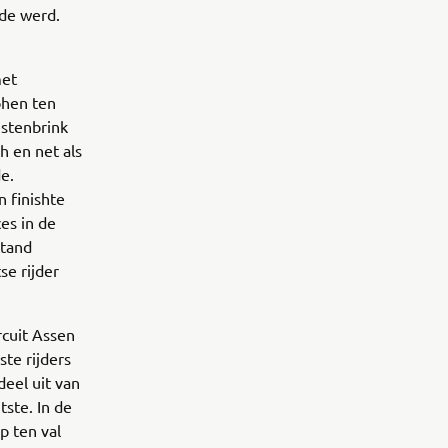
sde werd.
met
ohen ten
estenbrink
h en net als
e.
n finishte
es in de
stand
e rijder
cuit Assen
ste rijders
deel uit van
ste. In de
p ten val