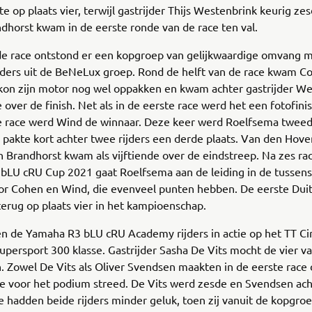
hte op plaats vier, terwijl gastrijder Thijs Westenbrink keurig ze
dhorst kwam in de eerste ronde van de race ten val.
de race ontstond er een kopgroep van gelijkwaardige omvang 
jders uit de BeNeLux groep. Rond de helft van de race kwam C
 kon zijn motor nog wel oppakken en kwam achter gastrijder W
e over de finish. Net als in de eerste race werd het een fotofinis
te race werd Wind de winnaar. Deze keer werd Roelfsema tweed
 pakte kort achter twee rijders een derde plaats. Van den Hove
n Brandhorst kwam als vijftiende over de eindstreep. Na zes rac
bLU cRU Cup 2021 gaat Roelfsema aan de leiding in de tussen
or Cohen en Wind, die evenveel punten hebben. De eerste Duits
erug op plaats vier in het kampioenschap.
 de Yamaha R3 bLU cRU Academy rijders in actie op het TT Cir
upersport 300 klasse. Gastrijder Sasha De Vits mocht de vier va
. Zowel De Vits als Oliver Svendsen maakten in de eerste race 
e voor het podium streed. De Vits werd zesde en Svendsen acht
 hadden beide rijders minder geluk, toen zij vanuit de kopgroe