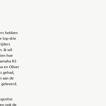
ers hebben
e top-drie
rijders
. Ik wil
zien hoe
 Yamaha R3
a en Oliver
s gehad,
n aan de
k geleverd.
ugustus
men ook de