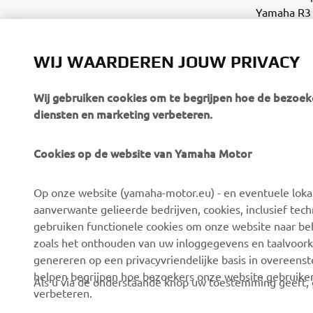
Yamaha R3 
wedstrijden
WIJ WAARDEREN JOUW PRIVACY
Wij gebruiken cookies om te begrijpen hoe de bezoeke
diensten en marketing verbeteren.
Cookies op de website van Yamaha Motor
CORPORATE
VOOR BEDRIJVEN
Op onze website (yamaha-motor.eu) - en eventuele lokale
Over ons
eBike systemen
aanverwante gelieerde bedrijven, cookies, inclusief tech
News
Autoriteiten
gebruiken functionele cookies om onze website naar beh
zoals het onthouden van uw inloggegevens en taalvoork
Evenementen
Golfbanen
genereren op een privacyvriendelijke basis in overeen
Press
Eerste hulpverleners
helpen begrijpen hoe bezoekers onze website gebruike
Als u via de onderstaande knop uw toestemming geeft, g
verbeteren.
Careers
Rijscholen