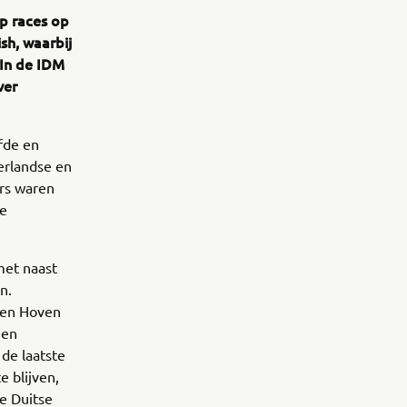
p races op
sh, waarbij
 In de IDM
ver
fde en
erlandse en
ers waren
ie
met naast
n.
 den Hoven
een
 de laatste
 blijven,
e Duitse