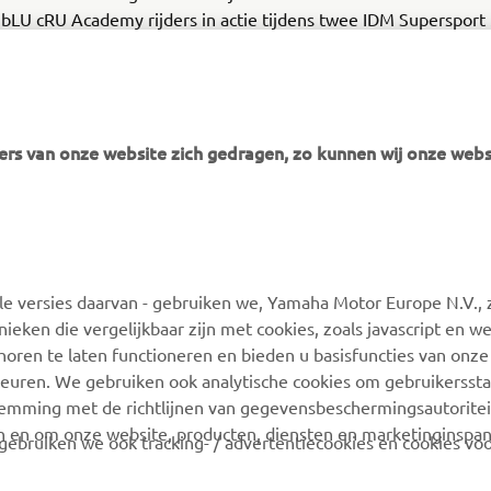
bLU cRU Academy rijders in actie tijdens twee IDM Supersport
.
rs van onze website zich gedragen, zo kunnen wij onze webs
MEER YAMAHA
ONDERSTEUNING
 versies daarvan - gebruiken we, Yamaha Motor Europe N.V., zi
MyYamaha
Webshop-ondersteuning
nieken die vergelijkbaar zijn met cookies, zoals javascript en 
Yamaha Music
Onderdelencatalogus
oren te laten functioneren en bieden u basisfuncties van onze
euren. We gebruiken ook analytische cookies om gebruikersstat
Yamaha Racing
Boek een
stemming met de richtlijnen van gegevensbeschermingsautorite
onderhoudsbeurt
Yamaha Motor Global
n en om onze website, producten, diensten en marketinginspa
ebruiken we ook tracking- / advertentiecookies en cookies voo
Zoek een Yamaha-dealer
Mobiele apps
Beheer van