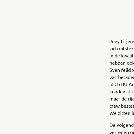
Joey Litje
zich uitste
in de kwali
hebben ook 
Sven felici
vastberaden
bLU cRU Ac
konden str
maar de rij
crew bestaa
We zitten i
De volgend
verreden op