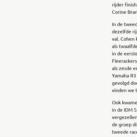
rijder finis
Corine Bran
In de twee
dezelfde ri
val. Cohen
als twaalfd
in de eers
Fleerackers
als zesde e
Yamaha R3 
gevolgd do
vinden we t
Ook kwamen
in de IDM S
vergezellen
de groep di
tweede race