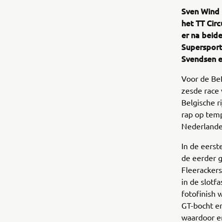
Sven Wind 
het TT Circ
er na beid
Supersport
Svendsen e
Voor de Be
zesde race 
Belgische r
rap op temp
Nederlande
In de eerst
de eerder 
Fleerackers
in de slotf
fotofinish 
GT-bocht en
waardoor er