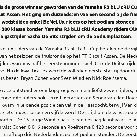
is de grote winnaar geworden van de Yamaha R3 bLU cRU Cu
uit Assen. Het ging om duizendsten van een second bij de fini
e wedstrijden enkel BeNeLUx rijders op het podium stonden.
 300 klasse konden Yamaha R3 bLU cRU Academy rijders Oli
n gastrijder Sasha De Vits strijden om de podiumplaatsen.
NeLux rijders van de Yamaha R3 bLU cRU Cup betekende de vij
van het seizoen de thuisronde op het TT Circuit Assen. De Ned
ijders waren vanaf het eerste moment snel. Ook de Duitse rijd
o. Na de kwalificaties werd de volledige eerste startrij door dr
rs bezet: Bryan Cohen voor Sven Wind en Nick Roelfsema.
e race ontstond er een kopgroep van maar liefst zeven rijders, 
genoemde rijders ook Ferre Fleerackers en Senna van den Hove
 kwam in leidende positie ten val in de Haarbocht, terwijl Van
ase iets moest lossen en vijfde werd. De strijd om de winst zou 
worden. De 15-jarige Wind plaatste een geslaagde inhaalactie in
 wist Cohen 0.016 seconde en Roelfsema 0.128 seconde voor te
 na afloop drie Nederlanders op het podium stonden. De eerst