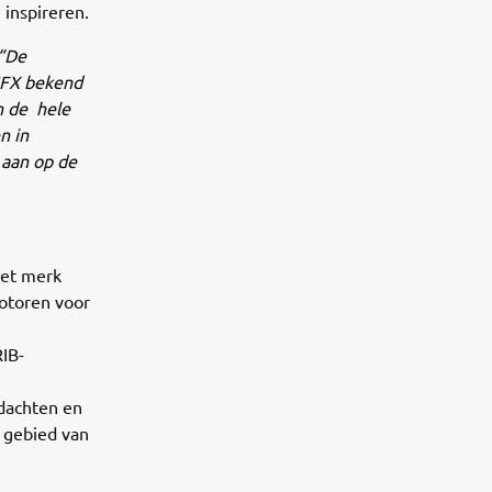
inspireren.
“De
UFX bekend
n de hele
n in
 aan op de
het merk
otoren voor
RIB-
edachten en
 gebied van