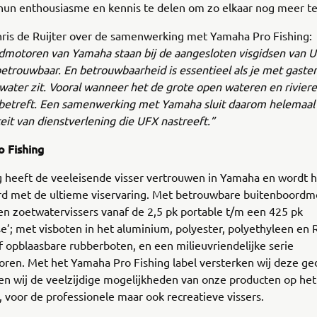
un enthousiasme en kennis te delen om zo elkaar nog meer te 
hris de Ruijter over de samenwerking met Yamaha Pro Fishing:
dmotoren van Yamaha staan bij de aangesloten visgidsen van 
 betrouwbaar. En betrouwbaarheid is essentieel als je met gaste
water zit. Vooral wanneer het de grote open wateren en riviere
betreft. Een samenwerking met Yamaha sluit daarom helemaal
eit van dienstverlening die UFX nastreeft.”
 Fishing
g heeft de veeleisende visser vertrouwen in Yamaha en wordt 
rd met de ultieme viservaring. Met betrouwbare buitenboordm
en zoetwatervissers vanaf de 2,5 pk portable t/m een 425 pk
’; met visboten in het aluminium, polyester, polyethyleen en 
 opblaasbare rubberboten, en een milieuvriendelijke serie
oren. Met het Yamaha Pro Fishing label versterken wij deze g
n wij de veelzijdige mogelijkheden van onze producten op het
, voor de professionele maar ook recreatieve vissers.