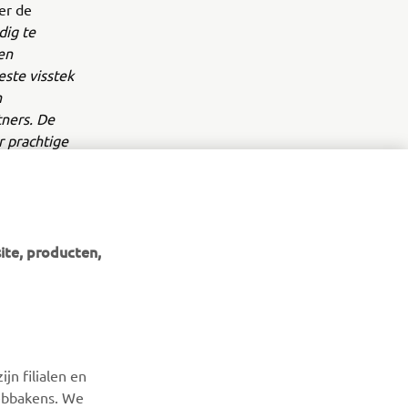
er de
dig te
en
ste visstek
n
ners. De
r prachtige
ite, producten,
NIEUWSBRIEF
Wees de eerste die meer te weten komt over de nieuwste
jn filialen en
deals, speciale evenementen, nieuwe producten en nog veel
webbakens. We