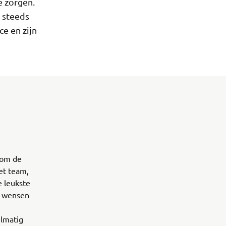
e zorgen.
 steeds
e en zijn
n om de
et team,
e leukste
de wensen
elmatig