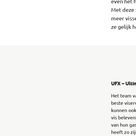
even het 
Met deze 
meer viss
ze gelijk 
UFX – Ulti
Het team va
beste viser
kunnen ook 
vis beleven
van hun gas
heeft zo zi