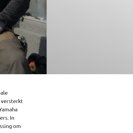
ale
 versterkt
 Yamaha
rs. In
ossing om