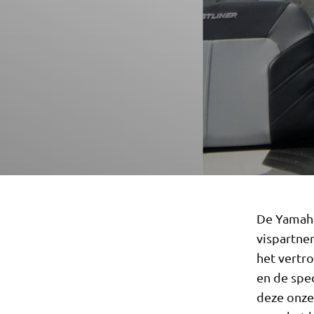
De Yamaha
vispartne
het vertr
en de spe
deze onze