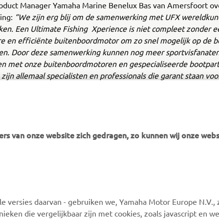
roduct Manager Yamaha Marine Benelux Bas van Amersfoort ov
ing:
“We zijn erg blij om de samenwerking met UFX wereldkun
en. Een Ultimate Fishing Xperience is niet compleet zonder e
 en efficiënte buitenboordmotor om zo snel mogelijk op de be
en. Door deze samenwerking kunnen nog meer sportvisfanate
n met onze buitenboordmotoren en gespecialiseerde bootpart
zijn allemaal specialisten en professionals die garant staan voo
et water!”
rs van onze website zich gedragen, zo kunnen wij onze webs
MEER YAMAHA
ONDERSTEUNING
 versies daarvan - gebruiken we, Yamaha Motor Europe N.V., zi
MyYamaha
Webshop-ondersteuning
nieken die vergelijkbaar zijn met cookies, zoals javascript en 