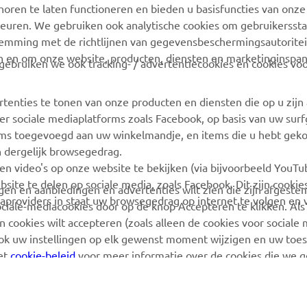
Yamaha Music
Onderdelencatalogus
oren te laten functioneren en bieden u basisfuncties van onze
euren. We gebruiken ook analytische cookies om gebruikersstat
Yamaha Racing
Boek een
stemming met de richtlijnen van gegevensbeschermingsautorite
onderhoudsbeurt
Yamaha Motor Global
n en om onze website, producten, diensten en marketinginspa
ebruiken we ook tracking- / advertentiecookies en cookies voo
Zoek een Yamaha-dealer
Mobiele apps
Beheer van
rtenties te tonen van onze producten en diensten die op u zij
Afvalbatterijen
r sociale mediaplatforms zoals Facebook, op basis van uw sur
tems toegevoegd aan uw winkelmandje, en items die u hebt geko
n dergelijk browsegedrag.
en video's op onze website te bekijken (via bijvoorbeeld YouT
bsite te delen op sociale media, zoals Facebook. Dit zijn cookie
angen en aanbiedingen en advertenties wilt zien die zijn afgest
aproviders in staat uw browsegedrag op internet te volgen en 
sociale-mediacookies door op de knop Accepteren te klikken. Als
 cookies wilt accepteren (zoals alleen de cookies voor sociale m
ook uw instellingen op elk gewenst moment wijzigen en uw to
het
cookie-beleid
voor meer informatie over de cookies die we 
 Copyright - 2026 Yamaha Motor Europe N.V. - Alle rechten voorbehoud