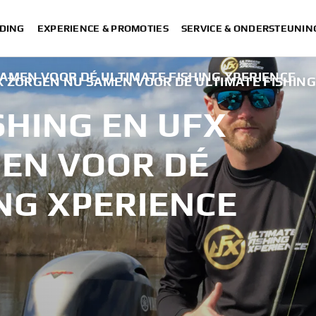
DING
EXPERIENCE & PROMOTIES
SERVICE & ONDERSTEUNIN
AMEN VOOR DÉ ULTIMATE FISHING XPERIENCE
X ZORGEN NU SAMEN VOOR DÉ ULTIMATE FISHING
SHING EN UFX
EN VOOR DÉ
NG XPERIENCE