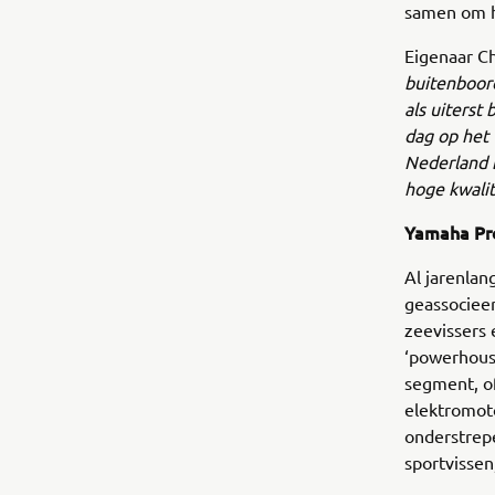
samen om h
Eigenaar C
buitenboor
als uiterst
dag op het 
Nederland 
hoge kwalit
Yamaha Pro
Al jarenlan
geassociee
zeevissers 
‘powerhouse
segment, of
elektromot
onderstrepe
sportvissen