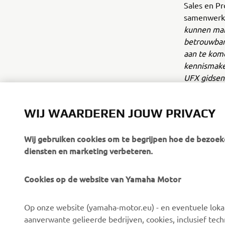
Sales en P
samenwerk
kunnen mak
betrouwbare
aan te kom
kennismake
UFX gidsen 
dagen op h
WIJ WAARDEREN JOUW PRIVACY
Wij gebruiken cookies om te begrijpen hoe de bezoeke
diensten en marketing verbeteren.
Cookies op de website van Yamaha Motor
CORPORATE
VOOR BEDRIJVEN
Op onze website (yamaha-motor.eu) - en eventuele lokale
Over ons
eBike systemen
aanverwante gelieerde bedrijven, cookies, inclusief tech