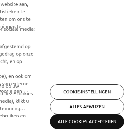
meer
 website aan,
istieken te
ABONNEREN
iten om ons te
nningen te
r sociale media:
Lees ons privacybeleid om te leren hoe we uw persoonlijke
gegevens verwerken:
Privacyverklaring
n afgestemd op
fgedrag op onze
cht, en op
ube), en ook om
s van externe
emd op uw
voor eigen
COOKIE-INSTELLINGEN
 u deze cookies
edia), klikt u
ALLES AFWIJZEN
estemming
gebruiken en
ALLE COOKIES ACCEPTEREN
Cookie-
Webshop terms &
en
Privacyverklaring
informatie
conditions