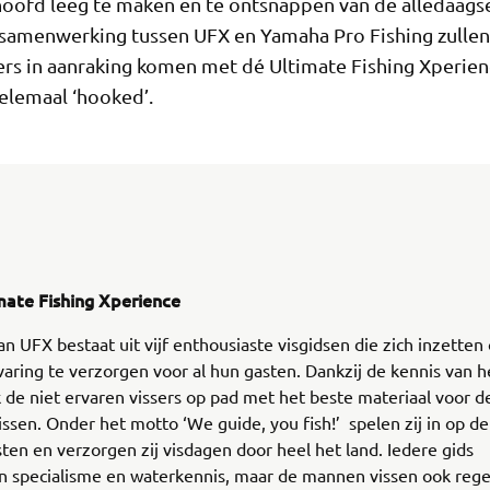
hoofd leeg te maken en te ontsnappen van de alledaags
samenwerking tussen UFX en Yamaha Pro Fishing zullen
ers in aanraking komen met dé Ultimate Fishing Xperienc
helemaal ‘hooked’.
mate Fishing Xperience
n UFX bestaat uit vijf enthousiaste visgidsen die zich inzette
varing te verzorgen voor al hun gasten. Dankzij de kennis van h
de niet ervaren vissers op pad met het beste materiaal voor d
issen. Onder het motto ‘We guide, you fish!’ spelen zij in op 
ten en verzorgen zij visdagen door heel het land. Iedere gids
jn specialisme en waterkennis, maar de mannen vissen ook reg