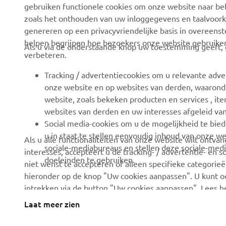
News
Autoriteiten
gebruiken functionele cookies om onze website naar beh
zoals het onthouden van uw inloggegevens en taalvoork
Evenementen
Golfbanen
genereren op een privacyvriendelijke basis in overeen
Press
Eerste hulpverleners
helpen begrijpen hoe bezoekers onze website gebruike
Als u via de onderstaande knop uw toestemming geeft, g
verbeteren.
Careers
Rijscholen
Dealer worden
Robotics
Tracking / advertentiecookies om u relevante adve
onze website en op websites van derden, waaronde
Mensenrechtenbeleid
Partnerschappen
website, zoals bekeken producten en services , i
Basisbeleid duurzaamheid
Technische informatie
websites van derden en uw interesses afgeleid va
voor onafhankelijke
Social media-cookies om u de mogelijkheid te bied
Klokkenluiderskanaal
dealers
u in staat te stellen eenvoudig inhoud van onze we
Als u alle functionaliteiten van onze website wilt ontv
sociale-mediabureaus en stellen deze sociale-medi
interesses, accepteert u de tracking- / advertentie- en 
Yamalube
doeleinden te gebruiken.
niet wenst te accepteren of alleen specifieke categorieën
Veiligheidsinformatieblad
hieronder op de knop "Uw cookies aanpassen". U kunt 
intrekken via de button "Uw cookies aanpassen". Lees 
hoe we deze gebruiken.
Laat meer zien
Netherlands (Dutch)
©