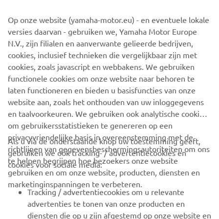
From groomed trail to untamed powder, experienced trail-
Op onze website (yamaha-motor.eu) - en eventuele lokale
blazer to youth, the 2022 Yamaha Snowmobile range has
versies daarvan - gebruiken we, Yamaha Motor Europe
a machine to take you on your next adventure.
N.V., zijn filialen en aanverwante gelieerde bedrijven,
cookies, inclusief technieken die vergelijkbaar zijn met
cookies, zoals javascript en webbakens. We gebruiken
functionele cookies om onze website naar behoren te
DISCOVER THE FULL RANGE
laten functioneren en bieden u basisfuncties van onze
website aan, zoals het onthouden van uw inloggegevens
en taalvoorkeuren. We gebruiken ook analytische cookies
om gebruikersstatistieken te genereren op een
privacyvriendelijke basis in overeenstemming met de
Als u via de onderstaande knop uw toestemming geeft,
richtlijnen van gegevensbeschermingsautoriteiten om ons
gebruiken we ook tracking- / advertentiecookies en
CORPORATE
te helpen begrijpen hoe bezoekers onze website
cookies voor sociale media:
gebruiken en om onze website, producten, diensten en
marketinginspanningen te verbeteren.
VOOR BEDRIJVEN
Tracking / advertentiecookies om u relevante
advertenties te tonen van onze producten en
MEER YAMAHA
diensten die op u zijn afgestemd op onze website en