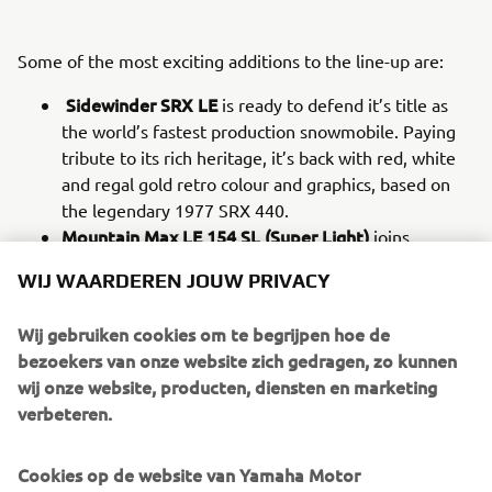
Some of the most exciting additions to the line-up are:
Sidewinder SRX LE
is ready to defend it’s title as
the world’s fastest production snowmobile. Paying
tribute to its rich heritage, it’s back with red, white
and regal gold retro colour and graphics, based on
the legendary 1977 SRX 440.
Mountain Max LE 154 SL (Super Light)
joins
the Mountain Max family, providing a new, ultra-
WIJ WAARDEREN JOUW PRIVACY
lightweight format, improving rider agility and
unmatched handling to tackle the steep and deep
Wij gebruiken cookies om te begrijpen hoe de
backcountry.
bezoekers van onze website zich gedragen, zo kunnen
Transporter Lite 2UP
has all the specifications of
wij onze website, producten, diensten en marketing
our touring snowmobiles, providing 2 person touring
verbeteren.
in a lighter, more compact machine with long 146”
track for bridging rough trail bumps for a
Cookies op de website van Yamaha Motor
comfortable ride.