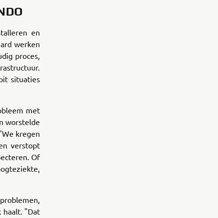
ANDO
alleren en
hard werken
dig proces,
rastructuur.
t situaties
robleem met
n worstelde
 "We kregen
en verstopt
pecteren. Of
ogteziekte,
 problemen,
 haalt. "Dat