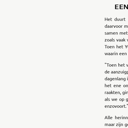
EEN
Het duurt
daarvoor m
samen met 
zoals vaak 
Toen het Y
waarin een 
"Toen het 
de aanzuig
dagenlang 
het ene on
raakten, gi
als we op 
enzovoort.
Alle herin
maar zijn g