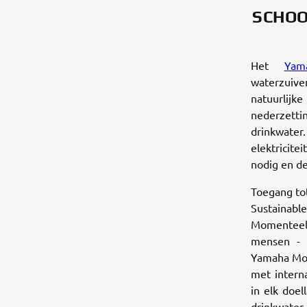
SCHOO
Het
Yam
waterzuiv
natuurlijk
nederzetti
drinkwater
elektricite
nodig en de
Toegang tot
Sustainabl
Momenteel 
mensen - g
Yamaha Mot
met intern
in elk doel
drinkwater