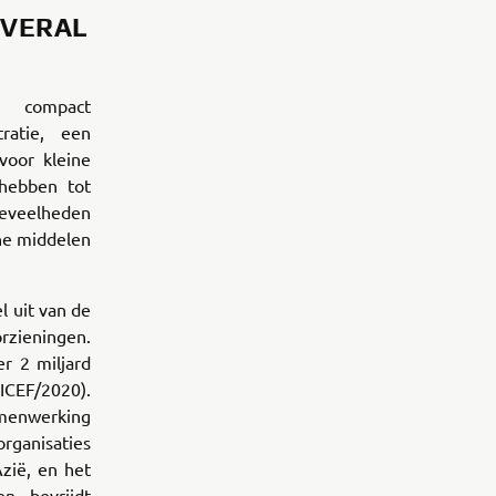
OVERAL
 compact
ratie, een
voor kleine
 hebben tot
oeveelheden
che middelen
l uit van de
rzieningen.
r 2 miljard
ICEF/2020).
amenwerking
rganisaties
Azië, en het
n, bevrijdt