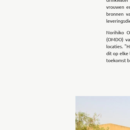
vrouwen en
bronnen va
leveringsdi
Norihiko 
(OMDO) va
locaties. "
dit op elke
toekomst bl