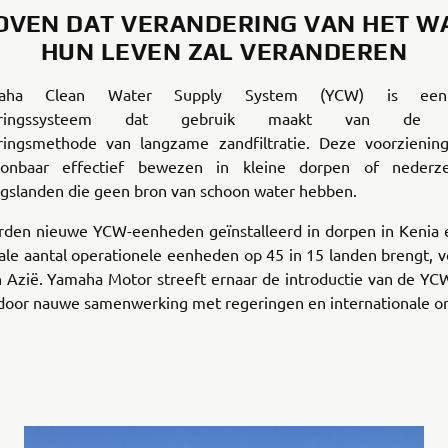
OVEN DAT VERANDERING VAN HET W
HUN LEVEN ZAL VERANDEREN
aha Clean Water Supply System (YCW) is een
iveringssysteem dat gebruik maakt van de nat
ringsmethode van langzame zandfiltratie. Deze voorzieni
oonbaar effectief bewezen in kleine dorpen of nederze
ngslanden die geen bron van schoon water hebben.
rden nieuwe YCW-eenheden geïnstalleerd in dorpen in Kenia e
ale aantal operationele eenheden op 45 in 15 landen brengt, 
n Azië. Yamaha Motor streeft ernaar de introductie van de YC
 door nauwe samenwerking met regeringen en internationale or