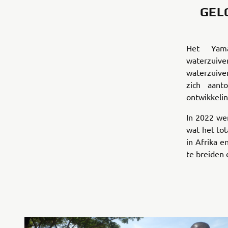
GEL
Het Yam
waterzu
waterzuive
zich aant
ontwikkeli
In 2022 we
wat het tot
in Afrika e
te breiden