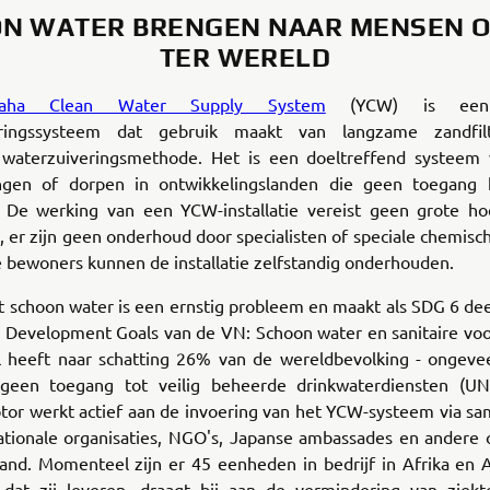
N WATER BRENGEN NAAR MENSEN 
TER WERELD
aha Clean Water Supply System
(YCW) is een
eringssysteem dat gebruik maakt van langzame zandfilt
e waterzuiveringsmethode. Het is een doeltreffend systeem 
ngen of dorpen in ontwikkelingslanden die geen toegang
. De werking van een YCW-installatie vereist geen grote h
it, er zijn geen onderhoud door specialisten of speciale chemis
 bewoners kunnen de installatie zelfstandig onderhouden.
 schoon water is een ernstig probleem en maakt als SDG 6 dee
e Development Goals van de VN: Schoon water en sanitaire voo
heeft naar schatting 26% van de wereldbevolking - ongevee
een toegang tot veilig beheerde drinkwaterdiensten (UN
or werkt actief aan de invoering van het YCW-systeem via s
ationale organisaties, NGO's, Japanse ambassades en andere o
land. Momenteel zijn er 45 eenheden in bedrijf in Afrika en 
 dat zij leveren, draagt bij aan de vermindering van ziekte