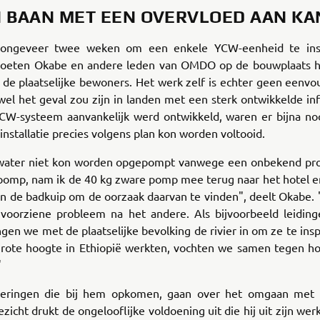
 BAAN MET EEN OVERVLOED AAN K
 ongeveer twee weken om een enkele YCW-eenheid te inst
oeten Okabe en andere leden van OMDO op de bouwplaats 
de plaatselijke bewoners. Het werk zelf is echter geen eenvou
wel het geval zou zijn in landen met een sterk ontwikkelde inf
CW-systeem aanvankelijk werd ontwikkeld, waren er bijna nooi
installatie precies volgens plan kon worden voltooid.
water niet kon worden opgepompt vanwege een onbekend p
pomp, nam ik de 40 kg zware pomp mee terug naar het hotel e
in de badkuip om de oorzaak daarvan te vinden", deelt Okabe.
voorziene probleem na het andere. Als bijvoorbeeld leiding
ngen we met de plaatselijke bevolking de rivier in om ze te ins
grote hoogte in Ethiopië werkten, vochten we samen tegen ho
"
neringen die bij hem opkomen, gaan over het omgaan met
ezicht drukt de ongelooflijke voldoening uit die hij uit zijn werk