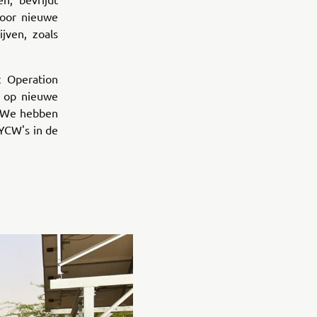
voor nieuwe
jven, zoals
 Operation
 op nieuwe
. "We hebben
 YCW's in de