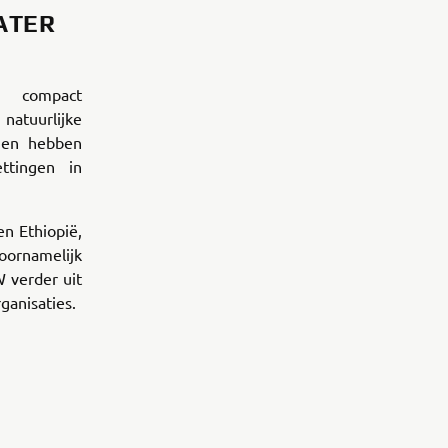
ATER
 compact
uurlijke
ngen hebben
ttingen in
n Ethiopië,
voornamelijk
W verder uit
ganisaties.