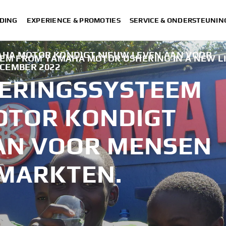
DING
EXPERIENCE & PROMOTIES
SERVICE & ONDERSTEUNIN
HA MOTOR KONDIGT NIEUW LEVEN AAN VOOR
TEM FROM YAMAHA MOTOR USHERING IN A NEW LI
ECEMBER 2022
VERINGSSYSTEEM
OTOR KONDIGT
AN VOOR MENSEN
MARKTEN.