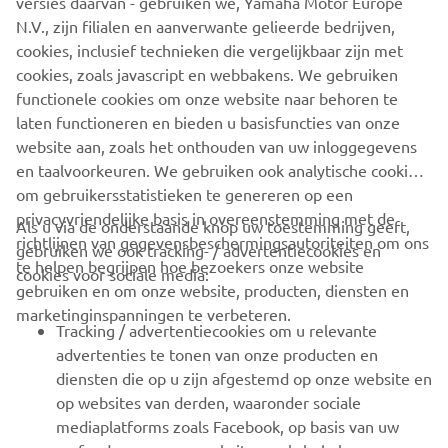
versies daarvan - gebruiken we, Yamaha Motor Europe
beginners
N.V., zijn filialen en aanverwante gelieerde bedrijven,
cookies, inclusief technieken die vergelijkbaar zijn met
cookies, zoals javascript en webbakens. We gebruiken
functionele cookies om onze website naar behoren te
ONTDEK MEER
laten functioneren en bieden u basisfuncties van onze
website aan, zoals het onthouden van uw inloggegevens
en taalvoorkeuren. We gebruiken ook analytische cookies
om gebruikersstatistieken te genereren op een
privacyvriendelijke basis in overeenstemming met de
Als u via de onderstaande knop uw toestemming geeft,
richtlijnen van gegevensbeschermingsautoriteiten om ons
gebruiken we ook tracking- / advertentiecookies en
CORPORATE
te helpen begrijpen hoe bezoekers onze website
cookies voor sociale media:
gebruiken en om onze website, producten, diensten en
marketinginspanningen te verbeteren.
VOOR BEDRIJVEN
Tracking / advertentiecookies om u relevante
advertenties te tonen van onze producten en
MEER YAMAHA
diensten die op u zijn afgestemd op onze website en
op websites van derden, waaronder sociale
mediaplatforms zoals Facebook, op basis van uw
ONDERSTEUNING