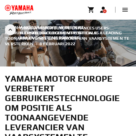
YAMAHA MOTOR EUROPE VERBETERT
YAMAHA MOTOR EUROPE ENHANCES USERS-
GEBRUIKERSTECHNOLOGIE OM POSITIE ALS
TECHNOLOGY TO CEMENT POSITION AS A LEADING
BOATING SYSTEMS PROVIDER
TOONAANGEVENDE LEVERANCIER VAN VAARSYSTEMEN TE
VERSTERKEN
|
8 FEBRUARI 2022
YAMAHA MOTOR EUROPE
VERBETERT
GEBRUIKERSTECHNOLOGIE
OM POSITIE ALS
TOONAANGEVENDE
LEVERANCIER VAN