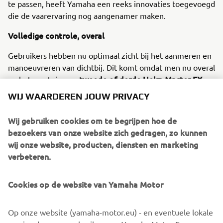
te passen, heeft Yamaha een reeks innovaties toegevoegd
die de vaarervaring nog aangenamer maken.
Volledige controle, overal
Gebruikers hebben nu optimaal zicht bij het aanmeren en
manoeuvreren van dichtbij. Dit komt omdat men nu overal
tweede of derde Helm Master EX-
op het vaartuig een
joystick kan toevoegen
, zonder de noodzaak van een
WIJ WAARDEREN JOUW PRIVACY
extra gashendel en stuur. Dit opent een wereld aanopties,
en je hebt hiervoor zelfs minder componenten nodig. En
Wij gebruiken cookies om te begrijpen hoe de
de aanpassingen aan de Auto-trim-functie maken het
bezoekers van onze website zich gedragen, zo kunnen
tijdens het varen nog gemakkelijker om optimale
wij onze website, producten, diensten en marketing
prestaties en efficiëntie te bereiken.
verbeteren.
Helm Master EX staat al aan de top van alle
bootintegratiesystemen en is de perfecte partner voor
Cookies op de website van Yamaha Motor
het uitstekende assortiment Premium- en High-Power-
buitenboordmotoren van Yamaha. Geniet van de
Op onze website (yamaha-motor.eu) - en eventuele lokale
vereenvoudigde vaarervaring voor zowel professionals als