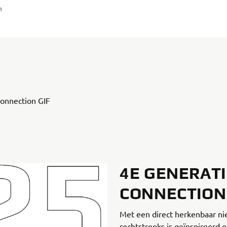
n
4E GENERATIE
CONNECTION
Met een direct herkenbaar nie
rechtstreeks is geïnspireerd 