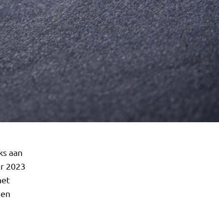
ks aan
or 2023
het
 en