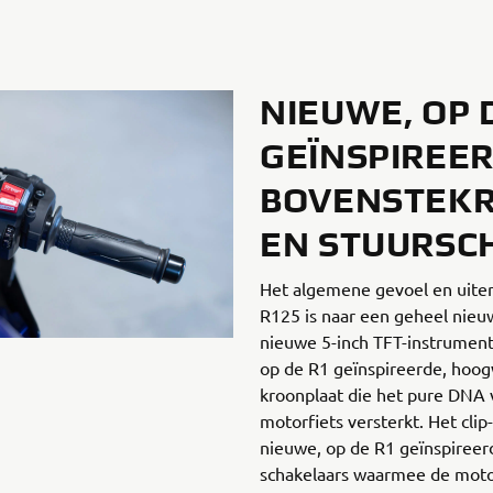
NIEUWE, OP 
GEÏNSPIREE
BOVENSTEK
EN STUURSC
Het algemene gevoel en uiterl
R125 is naar een geheel nieu
nieuwe 5-inch TFT-instrumen
op de R1 geïnspireerde, hoo
kroonplaat die het pure DNA 
motorfiets versterkt. Het clip
nieuwe, op de R1 geïnspiree
schakelaars waarmee de motorr