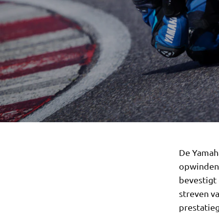
De Yamaha
opwindend
bevestigt
streven v
prestatieg