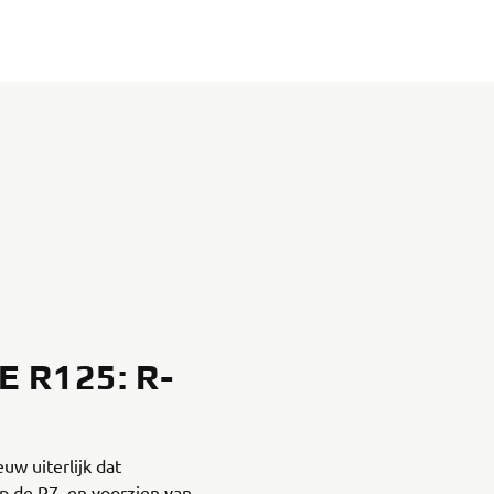
 R125: R-
uw uiterlijk dat
op de R7, en voorzien van