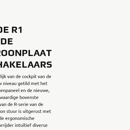
DE R1
RDE
ROONPLAAT
HAKELAARS
ijk van de cockpit van de
w niveau getild met het
tenpaneel en de nieuwe,
gwaardige bovenste
van de R-serie van de
-on stuur is uitgerust met
rde ergonomische
ijder intuïtief diverse