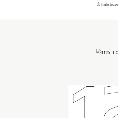
3
min leze