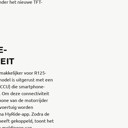
nder het nieuwe TFT-
E-
EIT
emakkelijker voor R125-
model is uitgerust met een
(CCU) die smartphone-
. Om deze connectiviteit
hone van de motorrijder
 voertuig worden
ha MyRide-app. Zodra de
eeft gekoppeld, toont het
e meldingen van