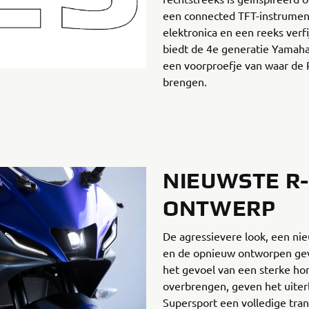
een connected TFT-instrumen
elektronica en een reeks verf
biedt de 4e generatie Yamaha
een voorproefje van waar de 
brengen.
NIEUWSTE R-
ONTWERP
De agressievere look, een n
en de opnieuw ontworpen gev
het gevoel van een sterke ho
overbrengen, geven het uiterl
Supersport een volledige tra