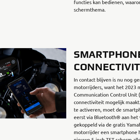
functies kan bedienen, waaro
schermthema.
SMARTPHON
CONNECTIVIT
In contact blijven is nu nog g
motorrijders, want het 2023 
Communication Control Unit 
connectiviteit mogelijk maakt
te activeren, moet de smartp
eerst via Bluetooth® aan het
gekoppeld via de gratis Yama
motorrijder een smartphone h
nieuwe 5-inch TFT-scherm all