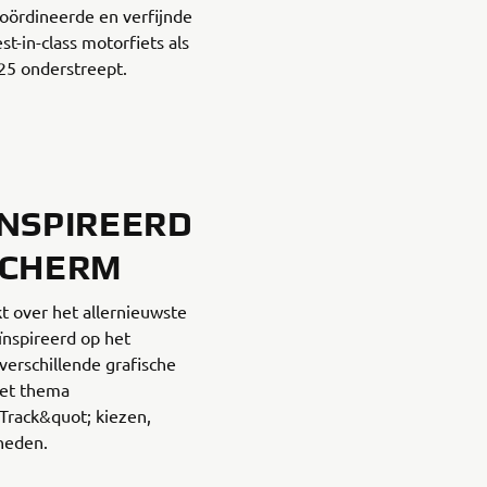
coördineerde en verfijnde
st-in-class motorfiets als
5 onderstreept.
ÏNSPIREERD
SCHERM
 over het allernieuwste
ïnspireerd op het
verschillende grafische
het thema
Track&quot; kiezen,
heden.