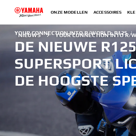
ONZE MODELLEN
ACCESSOIRES
KLE
YOUR CONNECTION INTO R/WORLD: R125
|
NIEUWS
YOUR CONNECTION INTO R/W
DE NIEUWE R125
SUPERSPORT LI
DE HOOGSTE SPE