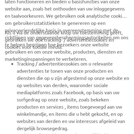
laten functioneren en bieden u basisfuncties van onze
website aan, zoals het onthouden van uw inloggegevens
1
/
1
en taalvoorkeuren. We gebruiken ook analytische cookies
om gebruikersstatistieken te genereren op een
privacyvriendelijke basis in overeenstemming met de
Als u via de onderstaande knop uw toestemming geeft,
richtlijnen van gegevensbeschermingsautoriteiten om ons
gebruiken we ook tracking- / advertentiecookies en
CORPORATE
te helpen begrijpen hoe bezoekers onze website
cookies voor sociale media:
gebruiken en om onze website, producten, diensten en
marketinginspanningen te verbeteren.
VOOR BEDRIJVEN
Tracking / advertentiecookies om u relevante
advertenties te tonen van onze producten en
MEER YAMAHA
diensten die op u zijn afgestemd op onze website en
op websites van derden, waaronder sociale
mediaplatforms zoals Facebook, op basis van uw
ONDERSTEUNING
surfgedrag op onze website, zoals bekeken
producten en services , items toegevoegd aan uw
winkelmandje, en items die u hebt gekocht, en op
NIEUWSBRIEF
websites van derden en uw interesses afgeleid van
Wees de eerste die meer te weten komt over de nieuwste deals,
dergelijk browsegedrag.
speciale evenementen, nieuwe producten en nog veel meer