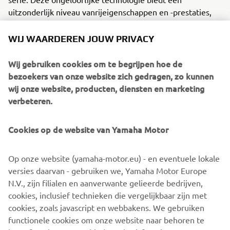
uitzonderlijk niveau vanrijeigenschappen en -prestaties,
voor zowel racers als recreatieve gebruikers.
WIJ WAARDEREN JOUW PRIVACY
Met de introductie van de JetBlaster® werd de
recreatieve sector opnieuw gedefinieerd.
Wij gebruiken cookies om te begrijpen hoe de
Deonberispelijke bouwkwaliteit zorgt voor een ervaring
bezoekers van onze website zich gedragen, zo kunnen
die betrouwbaar en onbetwistbaarYamaha is.
wij onze website, producten, diensten en marketing
verbeteren.
Of het nu voor Cruising, Recreation of Sport is, elk van
onze segmenten is ontworpen omiedere gebruiker, wat
zijn of haar passie ook is, te laten ontdekken welke
Cookies op de website van Yamaha Motor
WaveRunner hetbest bij hem of haar past.
Op onze website (yamaha-motor.eu) - en eventuele lokale
versies daarvan - gebruiken we, Yamaha Motor Europe
N.V., zijn filialen en aanverwante gelieerde bedrijven,
ONTDEK DE WAVERUNNER SERIE
cookies, inclusief technieken die vergelijkbaar zijn met
cookies, zoals javascript en webbakens. We gebruiken
functionele cookies om onze website naar behoren te