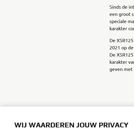
Sinds de in
een groot s
speciale ma
karakter c
De XSR125 L
2021 op de
De XSR125 L
karakter v
geven met e
WIJ WAARDEREN JOUW PRIVACY