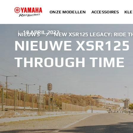
ONZE MODELLEN
ACCESSOIRES
KLE
|
18 APRIL 2022
NIEUWS
NEW XSR125 LEGACY: RIDE 
NIEUWE XSR125 
THROUGH TIME