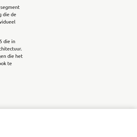
t segment
g die de
vidueel
 die in
hitectuur.
gen die het
ook te