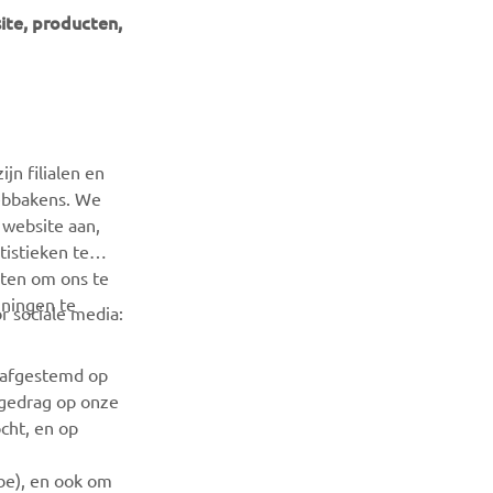
ite, producten,
NIEUWSBRIEF
Wees de eerste die meer te weten komt over de nieuwste
jn filialen en
deals, speciale evenementen, nieuwe producten en nog veel
webbakens. We
meer
 website aan,
istieken te
ABONNEREN
iten om ons te
nningen te
r sociale media:
Lees ons privacybeleid om te leren hoe we uw persoonlijke
gegevens verwerken:
Privacyverklaring
n afgestemd op
fgedrag op onze
cht, en op
ube), en ook om