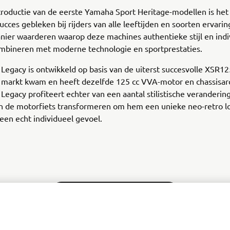
troductie van de eerste Yamaha Sport Heritage-modellen is he
ucces gebleken bij rijders van alle leeftijden en soorten ervarin
nier waarderen waarop deze machines authentieke stijl en indi
ombineren met moderne technologie en sportprestaties.
egacy is ontwikkeld op basis van de uiterst succesvolle XSR125
 markt kwam en heeft dezelfde 125 cc VVA-motor en chassisarc
egacy profiteert echter van een aantal stilistische veranderin
an de motorfiets transformeren om hem een unieke neo-retro l
en echt individueel gevoel.
ONTDEK DE XSR125 LEGACY