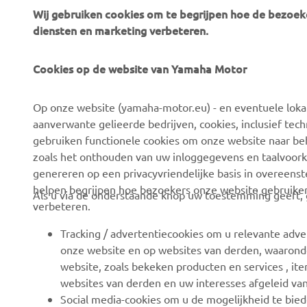
Wij gebruiken cookies om te begrijpen hoe de bezoeke
diensten en marketing verbeteren.
Cookies op de website van Yamaha Motor
CORPORATE
VOOR BEDRIJVEN
Op onze website (yamaha-motor.eu) - en eventuele lokale
Over ons
eBike systemen
aanverwante gelieerde bedrijven, cookies, inclusief tech
News
Autoriteiten
gebruiken functionele cookies om onze website naar beh
zoals het onthouden van uw inloggegevens en taalvoork
Evenementen
Golfbanen
genereren op een privacyvriendelijke basis in overeen
Press
Eerste hulpverleners
helpen begrijpen hoe bezoekers onze website gebruike
Als u via de onderstaande knop uw toestemming geeft, g
verbeteren.
Careers
Rijscholen
Dealer worden
Robotics
Tracking / advertentiecookies om u relevante adve
onze website en op websites van derden, waaronde
Mensenrechtenbeleid
Partnerschappen
website, zoals bekeken producten en services , i
Basisbeleid duurzaamheid
Technische informatie
websites van derden en uw interesses afgeleid va
voor onafhankelijke
Social media-cookies om u de mogelijkheid te bied
Klokkenluiderskanaal