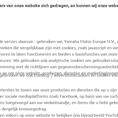
rs van onze website zich gedragen, zo kunnen wij onze webs
MEER YAMAHA
ONDERSTEUNING
 versies daarvan - gebruiken we, Yamaha Motor Europe N.V., zi
MyYamaha
Webshop-ondersteuning
nieken die vergelijkbaar zijn met cookies, zoals javascript en 
Yamaha Music
Onderdelencatalogus
oren te laten functioneren en bieden u basisfuncties van onze
euren. We gebruiken ook analytische cookies om gebruikersstat
Yamaha Racing
Boek een
stemming met de richtlijnen van gegevensbeschermingsautorite
onderhoudsbeurt
Yamaha Motor Global
n en om onze website, producten, diensten en marketinginspa
ebruiken we ook tracking- / advertentiecookies en cookies voo
Zoek een Yamaha-dealer
Mobiele apps
Beheer van
rtenties te tonen van onze producten en diensten die op u zij
Afvalbatterijen
r sociale mediaplatforms zoals Facebook, op basis van uw sur
tems toegevoegd aan uw winkelmandje, en items die u hebt geko
n dergelijk browsegedrag.
en video's op onze website te bekijken (via bijvoorbeeld YouT