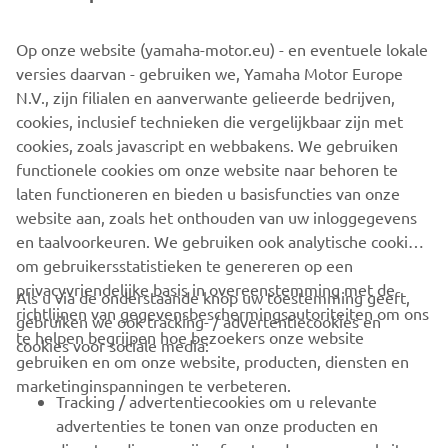
groeien naar een hoger niveau. Daarnaast blijft een goede
mix belangrijk. Met Rob Hartog halen we een rijder met
Op onze website (yamaha-motor.eu) - en eventuele lokale
veel ervaring binnen, die gaat rijden in het sterke IDM
versies daarvan - gebruiken we, Yamaha Motor Europe
Superbike veld. We verwelkomen Rob bij Yamaha en
N.V., zijn filialen en aanverwante gelieerde bedrijven,
hebben er alle vertrouwen in dat hij tot goede resultaten
cookies, inclusief technieken die vergelijkbaar zijn met
kan komen. We wensen Rob op de Yamaha R1M en het
cookies, zoals javascript en webbakens. We gebruiken
SWPN team heel veel succes gedurende het IDM seizoen
functionele cookies om onze website naar behoren te
2022!”
laten functioneren en bieden u basisfuncties van onze
website aan, zoals het onthouden van uw inloggegevens
en taalvoorkeuren. We gebruiken ook analytische cookies
om gebruikersstatistieken te genereren op een
privacyvriendelijke basis in overeenstemming met de
Als u via de onderstaande knop uw toestemming geeft,
richtlijnen van gegevensbeschermingsautoriteiten om ons
gebruiken we ook tracking- / advertentiecookies en
CORPORATE
te helpen begrijpen hoe bezoekers onze website
cookies voor sociale media:
gebruiken en om onze website, producten, diensten en
marketinginspanningen te verbeteren.
VOOR BEDRIJVEN
Tracking / advertentiecookies om u relevante
advertenties te tonen van onze producten en
MEER YAMAHA