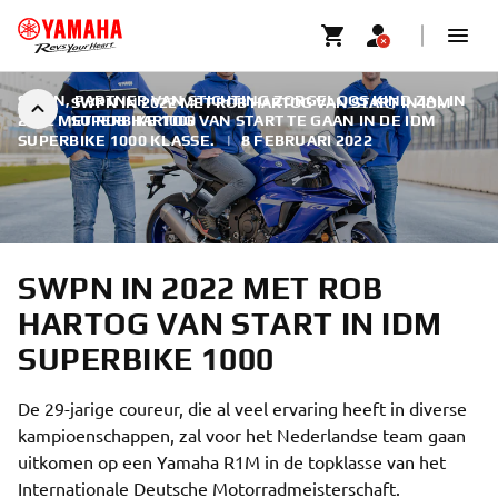
SWPN, PARTNER VAN STICHTING ZORGELOOS KIND ZAL IN
SWPN IN 2022 MET ROB HARTOG VAN START IN IDM
2022 MET ROB HARTOG VAN START TE GAAN IN DE IDM
SUPERBIKE 1000
SUPERBIKE 1000 KLASSE.
|
8 FEBRUARI 2022
SWPN IN 2022 MET ROB
HARTOG VAN START IN IDM
SUPERBIKE 1000
De 29-jarige coureur, die al veel ervaring heeft in diverse
kampioenschappen, zal voor het Nederlandse team gaan
uitkomen op een Yamaha R1M in de topklasse van het
Internationale Deutsche Motorradmeisterschaft.