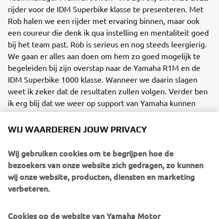
rijder voor de IDM Superbike klasse te presenteren. Met
Rob halen we een rijder met ervaring binnen, maar ook
een coureur die denk ik qua instelling en mentaliteit goed
bij het team past. Rob is serieus en nog steeds leergierig.
We gaan er alles aan doen om hem zo goed mogelijk te
begeleiden bij zijn overstap naar de Yamaha R1M en de
IDM Superbike 1000 klasse. Wanneer we daarin slagen
weet ik zeker dat de resultaten zullen volgen. Verder ben
ik erg blij dat we weer op support van Yamaha kunnen
rekenen, waarmee we onze langdurige en succesvolle
relatie met Yamaha Motor Europe, branche BeNeLux
WIJ WAARDEREN JOUW PRIVACY
voortzetten.”
Wij gebruiken cookies om te begrijpen hoe de
Mario Janssen, Country Manager Yamaha Motor Europe,
bezoekers van onze website zich gedragen, zo kunnen
branche BeNeLux: “We hebben al jarenlang een goede
wij onze website, producten, diensten en marketing
samenwerking met SWPN en we zijn blij dat we daar
verbeteren.
vervolg aan kunnen geven in 2022. SWPN is een
professioneel team binnen het IDM, wat jonge Yamaha-
Cookies op de website van Yamaha Motor
rijders de kans geeft om vanuit onze cup-klassen door te