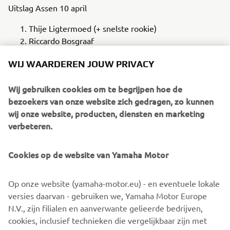
Uitslag Assen 10 april
Thije Ligtermoed (+ snelste rookie)
Riccardo Bosgraaf
Rens Miedema
WIJ WAARDEREN JOUW PRIVACY
Viggo Megard
zag met de finish in zicht een zo goed als
zekere podiumplaats in rook opgaan. “Ik weet niet wat ik
Wij gebruiken cookies om te begrijpen hoe de
moet zeggen... Ik had nog nooit podium gereden en het
bezoekers van onze website zich gedragen, zo kunnen
was nu zo dichtbij!” De teleurstelling is begrijpelijk, maar
wij onze website, producten, diensten en marketing
Megard heeft duidelijk laten zien wat hij in zijn mars heeft
verbeteren.
en zal zich vast nog vaker om de podiumplaatsen
bemoeien.
Cookies op de website van Yamaha Motor
Thije Ligtermoed
is weliswaar rookie, velen zagen hem
als favoriet. Die rol moet je echter nog wel even
Op onze website (yamaha-motor.eu) - en eventuele lokale
waarmaken en dat is precies wat hij deed. “Het plan was
versies daarvan - gebruiken we, Yamaha Motor Europe
om gelijk vanaf de start tempo te rijden en dan maar
N.V., zijn filialen en aanverwante gelieerde bedrijven,
hopen dat je de rest niet meer ziet! In deze klasse zijn
cookies, inclusief technieken die vergelijkbaar zijn met
bandenwarmers toegestaan, dat was ik niet gewend en