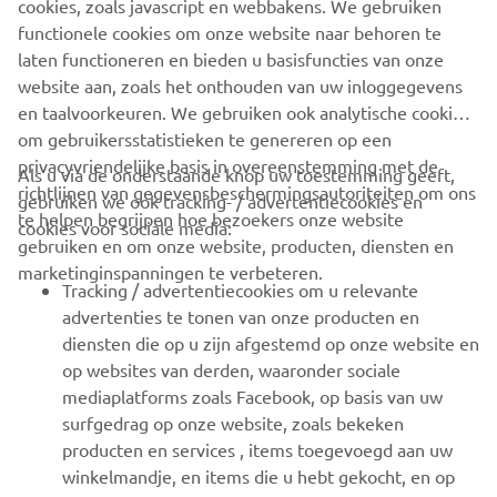
cookies, zoals javascript en webbakens. We gebruiken
maakt het een stuk makkelijker. Dat doel is dan ook
functionele cookies om onze website naar behoren te
bereikt!
laten functioneren en bieden u basisfuncties van onze
website aan, zoals het onthouden van uw inloggegevens
De tweede wedstrijd van het seizoen wordt verreden op
en taalvoorkeuren. We gebruiken ook analytische cookies
zaterdag 7 mei op circuit De Landsard in Veldhoven.
om gebruikersstatistieken te genereren op een
privacyvriendelijke basis in overeenstemming met de
Als u via de onderstaande knop uw toestemming geeft,
richtlijnen van gegevensbeschermingsautoriteiten om ons
gebruiken we ook tracking- / advertentiecookies en
te helpen begrijpen hoe bezoekers onze website
cookies voor sociale media:
gebruiken en om onze website, producten, diensten en
marketinginspanningen te verbeteren.
CORPORATE
Tracking / advertentiecookies om u relevante
advertenties te tonen van onze producten en
diensten die op u zijn afgestemd op onze website en
VOOR BEDRIJVEN
op websites van derden, waaronder sociale
mediaplatforms zoals Facebook, op basis van uw
MEER YAMAHA
surfgedrag op onze website, zoals bekeken
producten en services , items toegevoegd aan uw
ONDERSTEUNING
winkelmandje, en items die u hebt gekocht, en op