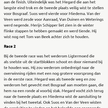
aan de finish. Uiteindelijk was het Megard die aan het
langste eind trok en de tweede plaats veilig wist te stellen
voor Bosgraaf. Suos werd vierde voor Miedema. Van der
Veen werd zesde voor Aanraad, Van Duinen en Weterings
werd negende. Merijn Schipper liet zien in de winter
flinke stappen te hebben gemaakt en werd tiende. Hij
wist nog net Tom van Beek achter zich te houden.
Race 2
Bij de tweede race was het wederom Ligtermoed die
als snelste uit de startblokken schoot en door niemand bij
te houden was. Hij zou wederom onbedreigd naar de
overwinning rijden met een nog grotere voorsprong dan
in de eerste race. Megard was als tweede weg en zou
wederom het gevecht met Bosgraaf aan moeten gaan, die
hem na een ronde al voorbij stak. Megard vocht zich terug
naar de tweede plaats en Miedema wist de aansluiting te
vinden bij het tweetal. Ook Suos en Van der Veen wisten
de aansluiting te vinden en het beloofde een spannende