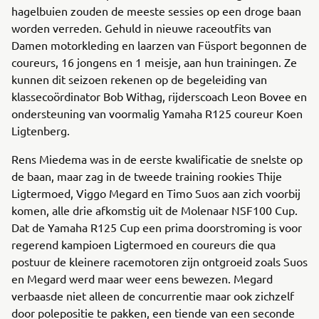
hagelbuien zouden de meeste sessies op een droge baan
worden verreden. Gehuld in nieuwe raceoutfits van
Damen motorkleding en laarzen van Füsport begonnen de
coureurs, 16 jongens en 1 meisje, aan hun trainingen. Ze
kunnen dit seizoen rekenen op de begeleiding van
klassecoördinator Bob Withag, rijderscoach Leon Bovee en
ondersteuning van voormalig Yamaha R125 coureur Koen
Ligtenberg.
Rens Miedema was in de eerste kwalificatie de snelste op
de baan, maar zag in de tweede training rookies Thije
Ligtermoed, Viggo Megard en Timo Suos aan zich voorbij
komen, alle drie afkomstig uit de Molenaar NSF100 Cup.
Dat de Yamaha R125 Cup een prima doorstroming is voor
regerend kampioen Ligtermoed en coureurs die qua
postuur de kleinere racemotoren zijn ontgroeid zoals Suos
en Megard werd maar weer eens bewezen. Megard
verbaasde niet alleen de concurrentie maar ook zichzelf
door polepositie te pakken, een tiende van een seconde