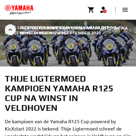
THIJE LIGTERMOED KAMPIOEN YAMAHA R125 CUP NA
THIJE LIGTERMOED KAMPIOEN YAMAHA R125 CUP NA
WINST IN VELDHOVEN
WINST IN VELDHOVEN
|
25 SEPTEMBER 2022
THIJE LIGTERMOED
KAMPIOEN YAMAHA R125
CUP NA WINST IN
VELDHOVEN
De kampioen van de Yamaha R125 Cup powered by
KicXstart 2022 is bekend. Thije Ligtermoed schreef de
voorlaatste wedstrijd van het seizoen in Veldhoven op zijn