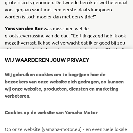
grote risico’s genomen. De tweede ben ik er wel helemaal
voor gegaan want met een eerste plaats kampioen
worden is toch mooier dan met een vijfde!”
Yens van den Bor
was misschien wel de
grootsteverrassing van de dag. “Eerlijk gezegd heb ik ook
mezelf verrast. Ik had wel verwacht dat ik er goed bij zou
zitten, maar dat ik de snelste zou zijn in de kwalificaties?
Jammer van die valpartij in de eerste race maar ik kwam
WIJ WAARDEREN JOUW PRIVACY
even buiten de droge lijn op een nat plekje terecht, en
daar lag ik. Daarna baalde ik een beetje dat het droog was
Wij gebruiken cookies om te begrijpen hoe de
in de tweede race, maar ook op een droge baan ging het
bezoekers van onze website zich gedragen, zo kunnen
super. Weliswaar geen podiumplaats, maar ik ben dik
wij onze website, producten, diensten en marketing
tevreden.”
verbeteren.
Uitslag Veldhoven 24 september
Cookies op de website van Yamaha Motor
Thije Ligtermoed
Riccardo Bosgraaf
Op onze website (yamaha-motor.eu) - en eventuele lokale
Viggo Megard