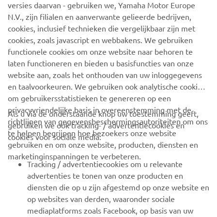
versies daarvan - gebruiken we, Yamaha Motor Europe
Tussenstand kampioenschap
N.V., zijn filialen en aanverwante gelieerde bedrijven,
cookies, inclusief technieken die vergelijkbaar zijn met
Thije Ligtermoed – 283 punten
cookies, zoals javascript en webbakens. We gebruiken
Timo Suos – 209 punten
functionele cookies om onze website naar behoren te
Viggo Megard – 182 punten
laten functioneren en bieden u basisfuncties van onze
website aan, zoals het onthouden van uw inloggegevens
en taalvoorkeuren. We gebruiken ook analytische cookies
om gebruikersstatistieken te genereren op een
privacyvriendelijke basis in overeenstemming met de
Als u via de onderstaande knop uw toestemming geeft,
richtlijnen van gegevensbeschermingsautoriteiten om ons
gebruiken we ook tracking- / advertentiecookies en
CORPORATE
te helpen begrijpen hoe bezoekers onze website
cookies voor sociale media:
gebruiken en om onze website, producten, diensten en
marketinginspanningen te verbeteren.
VOOR BEDRIJVEN
Tracking / advertentiecookies om u relevante
advertenties te tonen van onze producten en
MEER YAMAHA
diensten die op u zijn afgestemd op onze website en
op websites van derden, waaronder sociale
mediaplatforms zoals Facebook, op basis van uw
ONDERSTEUNING