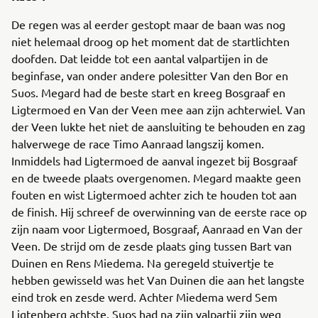
De regen was al eerder gestopt maar de baan was nog
niet helemaal droog op het moment dat de startlichten
doofden. Dat leidde tot een aantal valpartijen in de
beginfase, van onder andere polesitter Van den Bor en
Suos. Megard had de beste start en kreeg Bosgraaf en
Ligtermoed en Van der Veen mee aan zijn achterwiel. Van
der Veen lukte het niet de aansluiting te behouden en zag
halverwege de race Timo Aanraad langszij komen.
Inmiddels had Ligtermoed de aanval ingezet bij Bosgraaf
en de tweede plaats overgenomen. Megard maakte geen
fouten en wist Ligtermoed achter zich te houden tot aan
de finish. Hij schreef de overwinning van de eerste race op
zijn naam voor Ligtermoed, Bosgraaf, Aanraad en Van der
Veen. De strijd om de zesde plaats ging tussen Bart van
Duinen en Rens Miedema. Na geregeld stuivertje te
hebben gewisseld was het Van Duinen die aan het langste
eind trok en zesde werd. Achter Miedema werd Sem
Ligtenberg achtste. Suos had na zijn valpartij zijn weg