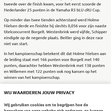
tweede over de finish kwam, voor het eerst scoorde de
Nederlander 25 punten in de Yamaha R3 bLU cRU Cup.
Op minder dan twee tienden achterstand werd Holme
Nielsen derde en finishte hij slechts 0,056 voor zijn naaste
titelconcurrent Borgelt. Westenbrink werd vijfde, Schipper
eindigde op de negende plaats. Beitler ging in deze race
niet van start.
In het kampioenschap betekent dit dat Holme Nielsen aan
de leiding staat met 166 punten voor Borgelt met 140
punten, daarachter hebben Westenbrink met 138 punten
en Willemen met 122 punten ook nog kansen op het
winnen van het kampioenschap.
Bob Withag – Yamaha R3 bLU cRU Cup Benelux
WIJ WAARDEREN JOUW PRIVACY
coördinator:
“Het was dit weekend weer genieten van de
Yamaha R3 bLU cRU rijders op de Red Bull Ring, één van
Wij gebruiken cookies om te begrijpen hoe de
de mooiste circuits waar we dit jaar geweest zijn.
bezoekers van onze website zich gedragen, zo kunnen
Weliswaar won gastrijdster Lucy Michel beide races maar