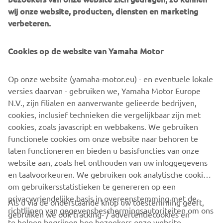
wij onze website, producten, diensten en marketing
de maximale punten gingen ditmaal geheel verdiend naar
verbeteren.
Alec Willemen en Mitja Borgelt. Voor Alec was het zijn
eerste ‘echte’ podium en scoorde hij daarmee meteen de
maximale 25 punten. Nu op naar Hockenheim voor de
Cookies op de website van Yamaha Motor
laatste races van het seizoen waar we zullen zien wie zich
de nieuwe Yamaha R3 bLU cRU Cup kampioen mag
Op onze website (yamaha-motor.eu) - en eventuele lokale
noemen.”
versies daarvan - gebruiken we, Yamaha Motor Europe
N.V., zijn filialen en aanverwante gelieerde bedrijven,
In het weekend van 23 t/m 25 september wordt de laatste
cookies, inclusief technieken die vergelijkbaar zijn met
ronde van de Yamaha R3 bLU cRU Cup verreden op
cookies, zoals javascript en webbakens. We gebruiken
Hockenheim, tevens de afsluiter van het IDM-seizoen.
functionele cookies om onze website naar behoren te
Foto credits: Damon Teerink
laten functioneren en bieden u basisfuncties van onze
website aan, zoals het onthouden van uw inloggegevens
en taalvoorkeuren. We gebruiken ook analytische cookies
om gebruikersstatistieken te genereren op een
privacyvriendelijke basis in overeenstemming met de
Als u via de onderstaande knop uw toestemming geeft,
richtlijnen van gegevensbeschermingsautoriteiten om ons
gebruiken we ook tracking- / advertentiecookies en
CORPORATE
te helpen begrijpen hoe bezoekers onze website