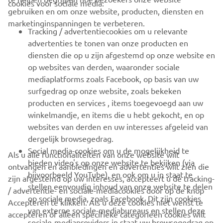
cookies voor sociale media:
gebruiken en om onze website, producten, diensten en
marketinginspanningen te verbeteren.
VOOR BEDRIJVEN
Tracking / advertentiecookies om u relevante
advertenties te tonen van onze producten en
MEER YAMAHA
diensten die op u zijn afgestemd op onze website en
op websites van derden, waaronder sociale
mediaplatforms zoals Facebook, op basis van uw
ONDERSTEUNING
surfgedrag op onze website, zoals bekeken
producten en services , items toegevoegd aan uw
winkelmandje, en items die u hebt gekocht, en op
NIEUWSBRIEF
websites van derden en uw interesses afgeleid van
Wees de eerste die meer te weten komt over de nieuwste deals,
dergelijk browsegedrag.
speciale evenementen, nieuwe producten en nog veel meer
Social media-cookies om u de mogelijkheid te
Als u alle functionaliteiten van onze website wilt
bieden video's op onze website te bekijken (via
ontvangen en aanbiedingen en advertenties wilt zien die
bijvoorbeeld YouTube), en ook om u in staat te
zijn afgestemd op uw interesses, accepteert u de tracking-
stellen eenvoudig inhoud van onze website te delen
/ advertentie- en sociale-mediacookies door op de knop
ABONNEREN
op sociale media, zoals Facebook. Dit zijn cookies
Accepteren te klikken. Als u deze cookies niet wenst te
van externe sociale-mediabureaus en stellen deze
accepteren of alleen specifieke categorieën cookies wilt
sociale-mediaproviders in staat uw browsegedrag op