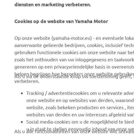
diensten en marketing verbeteren.
Cookies op de website van Yamaha Motor
CORPORATE
VOOR BEDRIJVEN
Op onze website (yamaha-motor.eu) - en eventuele lokale
Over ons
eBike systemen
aanverwante gelieerde bedrijven, cookies, inclusief tech
News
Autoriteiten
gebruiken functionele cookies om onze website naar beh
zoals het onthouden van uw inloggegevens en taalvoork
Evenementen
Golfbanen
genereren op een privacyvriendelijke basis in overeen
Press
Eerste hulpverleners
helpen begrijpen hoe bezoekers onze website gebruike
Als u via de onderstaande knop uw toestemming geeft, g
verbeteren.
Careers
Rijscholen
Dealer worden
Robotics
Tracking / advertentiecookies om u relevante adve
onze website en op websites van derden, waaronde
Mensenrechtenbeleid
Partnerschappen
website, zoals bekeken producten en services , i
Basisbeleid duurzaamheid
Technische informatie
websites van derden en uw interesses afgeleid va
voor onafhankelijke
Social media-cookies om u de mogelijkheid te bied
Klokkenluiderskanaal
dealers
u in staat te stellen eenvoudig inhoud van onze we
Als u alle functionaliteiten van onze website wilt ontv