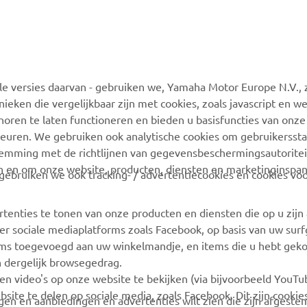
MEER YAMAHA
ONDERSTEUNING
 versies daarvan - gebruiken we, Yamaha Motor Europe N.V., zi
MyYamaha
Webshop-ondersteuning
nieken die vergelijkbaar zijn met cookies, zoals javascript en 
Yamaha Music
Onderdelencatalogus
oren te laten functioneren en bieden u basisfuncties van onze
euren. We gebruiken ook analytische cookies om gebruikersstat
Yamaha Racing
Boek een
stemming met de richtlijnen van gegevensbeschermingsautorite
onderhoudsbeurt
Yamaha Motor Global
n en om onze website, producten, diensten en marketinginspa
ebruiken we ook tracking- / advertentiecookies en cookies voo
Zoek een Yamaha-dealer
Mobiele apps
Beheer van
rtenties te tonen van onze producten en diensten die op u zij
Afvalbatterijen
r sociale mediaplatforms zoals Facebook, op basis van uw sur
tems toegevoegd aan uw winkelmandje, en items die u hebt geko
n dergelijk browsegedrag.
en video's op onze website te bekijken (via bijvoorbeeld YouT
bsite te delen op sociale media, zoals Facebook. Dit zijn cookie
angen en aanbiedingen en advertenties wilt zien die zijn afgest