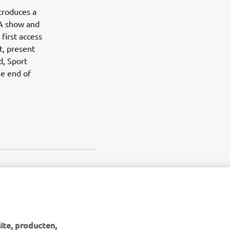
troduces a
MA show and
first access
t, present
d, Sport
he end of
ite, producten,