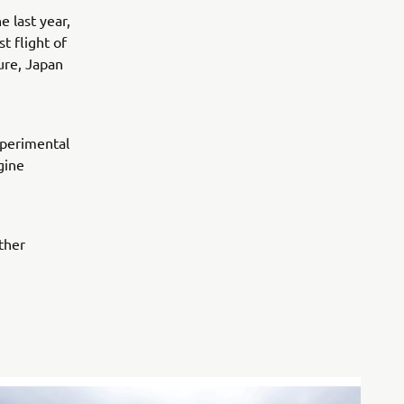
e last year,
t flight of
ture, Japan
xperimental
gine
ther