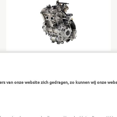
The liquid-cooled 4-stroke 2-cylinder 499cc engine
manufactured by Yamaha Motor installed for this test
fligh
rs van onze website zich gedragen, zo kunnen wij onze webs