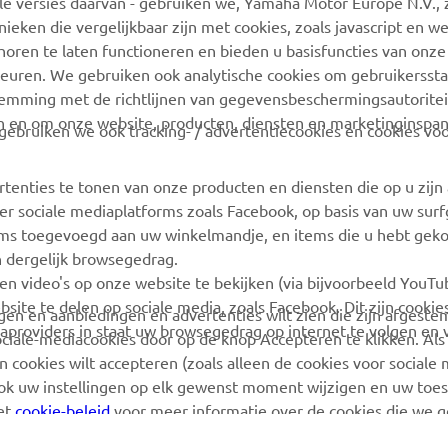
 versies daarvan - gebruiken we, Yamaha Motor Europe N.V., zi
nieken die vergelijkbaar zijn met cookies, zoals javascript en 
MEER YAMAHA
ONDERSTEUNING
oren te laten functioneren en bieden u basisfuncties van onze
euren. We gebruiken ook analytische cookies om gebruikersstat
MyYamaha
Webshop-ondersteuning
stemming met de richtlijnen van gegevensbeschermingsautorite
Yamaha Music
Onderdelencatalogus
n en om onze website, producten, diensten en marketinginspa
ebruiken we ook tracking- / advertentiecookies en cookies voo
Yamaha Racing
Boek een
onderhoudsbeurt
rtenties te tonen van onze producten en diensten die op u zij
Yamaha Motor Global
r sociale mediaplatforms zoals Facebook, op basis van uw sur
Zoek een Yamaha-dealer
Mobiele apps
tems toegevoegd aan uw winkelmandje, en items die u hebt geko
Beheer van
n dergelijk browsegedrag.
Afvalbatterijen
en video's op onze website te bekijken (via bijvoorbeeld YouT
bsite te delen op sociale media, zoals Facebook. Dit zijn cookie
angen en aanbiedingen en advertenties wilt zien die zijn afgest
aproviders in staat uw browsegedrag op internet te volgen en 
sociale-mediacookies door op de knop Accepteren te klikken. Als
 cookies wilt accepteren (zoals alleen de cookies voor sociale m
ook uw instellingen op elk gewenst moment wijzigen en uw to
het
cookie-beleid
voor meer informatie over de cookies die we 