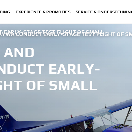
DING
EXPERIENCE & PROMOTIES
SERVICE & ONDERSTEUNIN
EARLY-STAGE TEST FLIGHT OF SMALL
YWA CONDUCT EARLY-STAGE TEST FLIGHT OF SM
 AND
NDUCT EARLY-
GHT OF SMALL