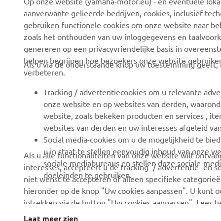
Op onze website (yamaha-motor.eu) - en eventuele lokale
aanverwante gelieerde bedrijven, cookies, inclusief tech
CORPORATE
VOOR BEDRIJVEN
gebruiken functionele cookies om onze website naar beh
zoals het onthouden van uw inloggegevens en taalvoork
Over ons
eBike systemen
genereren op een privacyvriendelijke basis in overeen
News
Autoriteiten
helpen begrijpen hoe bezoekers onze website gebruike
Als u via de onderstaande knop uw toestemming geeft, g
verbeteren.
Evenementen
Golfbanen
Tracking / advertentiecookies om u relevante adve
Press
Eerste hulpverleners
onze website en op websites van derden, waaronde
Careers
Rijscholen
website, zoals bekeken producten en services , i
websites van derden en uw interesses afgeleid va
Dealer worden
Robotics
Social media-cookies om u de mogelijkheid te bied
Mensenrechtenbeleid
Partnerschappen
u in staat te stellen eenvoudig inhoud van onze we
Als u alle functionaliteiten van onze website wilt ontv
sociale-mediabureaus en stellen deze sociale-medi
Basisbeleid duurzaamheid
Technische informatie
interesses, accepteert u de tracking- / advertentie- en 
doeleinden te gebruiken.
voor onafhankelijke
niet wenst te accepteren of alleen specifieke categorieën
Klokkenluiderskanaal
dealers
hieronder op de knop "Uw cookies aanpassen". U kunt 
intrekken via de button "Uw cookies aanpassen". Lees 
Yamalube
hoe we deze gebruiken.
Laat meer zien
Veiligheidsinformatieblad