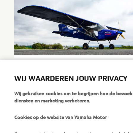
Prototype aircraft used in the early-stage test flight
(procured and assembled by ShinMaywa)
WIJ WAARDEREN JOUW PRIVACY
Wij gebruiken cookies om te begrijpen hoe de bezoeke
diensten en marketing verbeteren.
Cookies op de website van Yamaha Motor