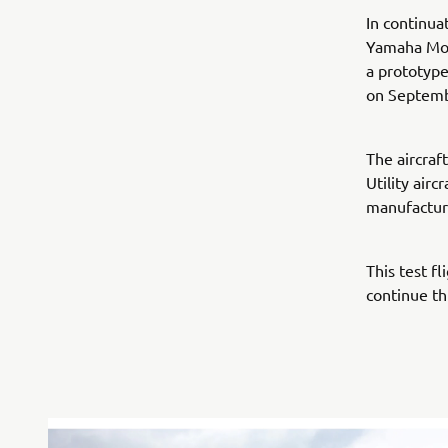
In continuat
Yamaha Moto
a prototype
on Septemb
The aircraf
Utility air
manufactur
This test f
continue th