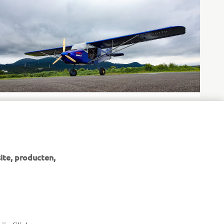
here
Watch the test flight video
Ontdek meer
ite, producten,