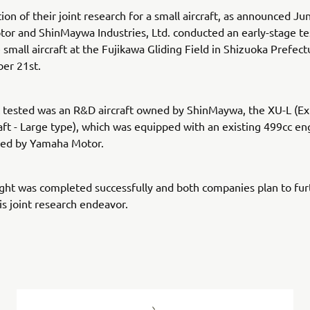
ion of their joint research for a small aircraft, as announced Jun
r and ShinMaywa Industries, Ltd. conducted an early-stage tes
 small aircraft at the Fujikawa Gliding Field in Shizuoka Prefec
er 21st.
t tested was an R&D aircraft owned by ShinMaywa, the XU-L (E
craft - Large type), which was equipped with an existing 499cc en
ed by Yamaha Motor.
light was completed successfully and both companies plan to fur
is joint research endeavor.