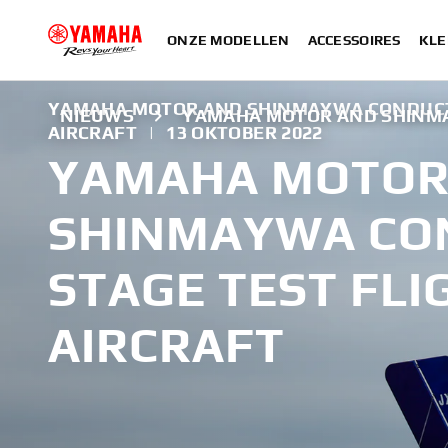
ONZE MODELLEN
ACCESSOIRES
KLE
YAMAHA MOTOR AND SHINMAYWA CONDUCT 
NIEUWS
YAMAHA MOTOR AND SHINMA
AIRCRAFT
|
13 OKTOBER 2022
YAMAHA MOTOR
SHINMAYWA CO
STAGE TEST FLI
AIRCRAFT