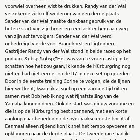
voorwiel overheen wist te drukken. Randy van der Wal
verzekerde zichzelf wederom van een derde plaats.
Sander van der Wal maakte dankbaar gebruik van de
betere start van zijn broer en reed achter hem aan weg
van zijn achtervolgers. Sander van der Wal werd
onbedreigd vierde voor Brandhorst en Ligtenberg.
Gastrijder Randy van der Wal stond in beide races op het
podium. &nbsp;&nbsp;“Het was van te voren lastig in te
schatten hoe het zou gaan, ik kende de Nürburgring nog
niet en had niet eerder op de R7 in deze set-up gereden.
Door in de eerste training Corine te volgen, die de lijnen
hier wel kent, kwam ik al snel op een aardige tijd uit en
samen met Bob heb ik nog wat fijnafstelling van de
Yamaha kunnen doen. Ook de start was nieuw voor me en
die is op de Nürburgring best spannend, met een korte
aanloop naar beneden op de overhaakse eerste bocht af.
Eenmaal alleen rijdend kon ik snel het tempo opvoeren en
opklimmen naar de derde plaats. De tweede race had ik