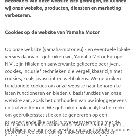
bezoekers van onze website zich gedragen, zo kunnen
wij onze website, producten, diensten en marketing
verbeteren.
Cookies op de website van Yamaha Motor
Op onze website (yamaha-motor.eu) - en eventuele lokale
versies daarvan - gebruiken we, Yamaha Motor Europe
N.V., zijn filialen en aanverwante gelieerde bedrijven,
cookies, inclusief technieken die vergelijkbaar zijn met
cookies, zoals javascript en webbakens. We gebruiken
functionele cookies om onze website naar behoren te
laten functioneren en bieden u basisfuncties van onze
website aan, zoals het onthouden van uw inloggegevens
en taalvoorkeuren. We gebruiken ook analytische cookies
om gebruikersstatistieken te genereren op een
privacyvriendelijke basis in overeenstemming met de
Als u via de onderstaande knop uw toestemming geeft,
richtlijnen van gegevensbeschermingsautoriteiten om ons
gebruiken we ook tracking- / advertentiecookies en
CORPORATE