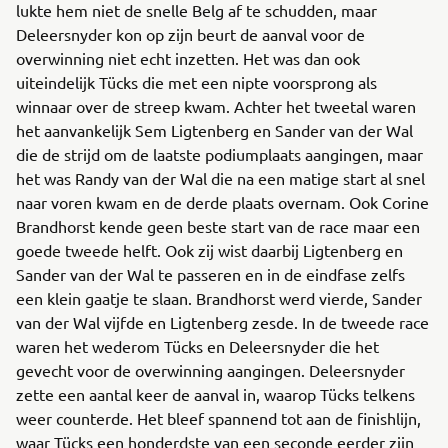
lukte hem niet de snelle Belg af te schudden, maar
Deleersnyder kon op zijn beurt de aanval voor de
overwinning niet echt inzetten. Het was dan ook
uiteindelijk Tücks die met een nipte voorsprong als
winnaar over de streep kwam. Achter het tweetal waren
het aanvankelijk Sem Ligtenberg en Sander van der Wal
die de strijd om de laatste podiumplaats aangingen, maar
het was Randy van der Wal die na een matige start al snel
naar voren kwam en de derde plaats overnam. Ook Corine
Brandhorst kende geen beste start van de race maar een
goede tweede helft. Ook zij wist daarbij Ligtenberg en
Sander van der Wal te passeren en in de eindfase zelfs
een klein gaatje te slaan. Brandhorst werd vierde, Sander
van der Wal vijfde en Ligtenberg zesde. In de tweede race
waren het wederom Tücks en Deleersnyder die het
gevecht voor de overwinning aangingen. Deleersnyder
zette een aantal keer de aanval in, waarop Tücks telkens
weer counterde. Het bleef spannend tot aan de finishlijn,
waar Tücks een honderdste van een seconde eerder zijn