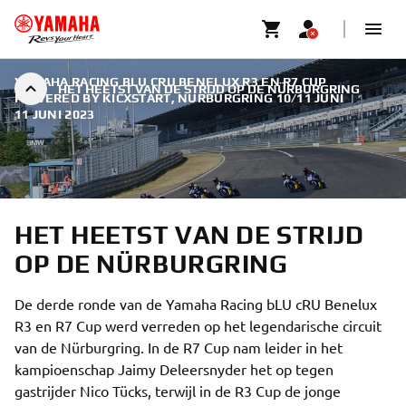
YAMAHA RACING BLU CRU BENELUX R3 EN R7 CUP
HET HEETST VAN DE STRIJD OP DE NÜRBURGRING
POWERED BY KICXSTART, NURBURGRING 10/11 JUNI
|
11 JUNI 2023
HET HEETST VAN DE STRIJD
OP DE NÜRBURGRING
De derde ronde van de Yamaha Racing bLU cRU Benelux
R3 en R7 Cup werd verreden op het legendarische circuit
van de Nürburgring. In de R7 Cup nam leider in het
kampioenschap Jaimy Deleersnyder het op tegen
gastrijder Nico Tücks, terwijl in de R3 Cup de jonge