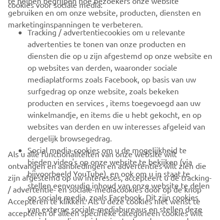
te helpen begrijpen hoe bezoekers onze website
cookies voor sociale media:
gebruiken en om onze website, producten, diensten en
marketinginspanningen te verbeteren.
VOOR BEDRIJVEN
Tracking / advertentiecookies om u relevante
advertenties te tonen van onze producten en
MEER YAMAHA
diensten die op u zijn afgestemd op onze website en
op websites van derden, waaronder sociale
mediaplatforms zoals Facebook, op basis van uw
ONDERSTEUNING
surfgedrag op onze website, zoals bekeken
producten en services , items toegevoegd aan uw
winkelmandje, en items die u hebt gekocht, en op
NIEUWSBRIEF
websites van derden en uw interesses afgeleid van
Wees de eerste die meer te weten komt over de nieuwste deals,
dergelijk browsegedrag.
speciale evenementen, nieuwe producten en nog veel meer
Social media-cookies om u de mogelijkheid te
Als u alle functionaliteiten van onze website wilt
bieden video's op onze website te bekijken (via
ontvangen en aanbiedingen en advertenties wilt zien die
bijvoorbeeld YouTube), en ook om u in staat te
zijn afgestemd op uw interesses, accepteert u de tracking-
stellen eenvoudig inhoud van onze website te delen
/ advertentie- en sociale-mediacookies door op de knop
ABONNEREN
op sociale media, zoals Facebook. Dit zijn cookies
Accepteren te klikken. Als u deze cookies niet wenst te
van externe sociale-mediabureaus en stellen deze
accepteren of alleen specifieke categorieën cookies wilt