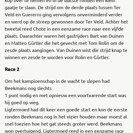
kop over te nemen en in de laatste ronden een klein
gaatje te slaan. De strijd om de derde plaats tussen Ter
Veld en Guererro ging vervolgens onverminderd verder
en werd op de streep gewonnen door Ter Veld. Achter het
tweetal reed Chote in een eenzame race naar een vijfde
plaats. Daarachter waren het gastrijders Bart van Duinen
en Matteo Gürtler die het gevecht met Tom Rolin om de
zesde plaats aangingen. Van Duinen wist die strijd knap te
winnen en zesde te worden voor Rolin en Gürtler.
Race 2
Om het kampioenschap in de wacht te slepen had
Beekmans nog slechts
1 punt nodig en met opnieuw een voortvarende start was
hij goed op weg.
Ligtermoed had dit keer een goede start en kon de eerste
ronden Beekmans nog in het vizier houden maar moest al
snel toezien hoe het gat steeds groter werd. Beekmans
won overtuigend, Ligtermoed reed in een eenzame race