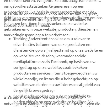
en taalvoorkeuren. We gebruiken ook analytische cookies
om gebruikersstatistieken te genereren op een
privacyvriendelijke basis in overeenstemming met de
Als u via de onderstaande knop uw toestemming geeft,
richtlijnen van gegevensbeschermingsautoriteiten om ons
gebruiken we ook tracking- / advertentiecookies en
CORPORATE
te helpen begrijpen hoe bezoekers onze website
cookies voor sociale media:
gebruiken en om onze website, producten, diensten en
marketinginspanningen te verbeteren.
VOOR BEDRIJVEN
Tracking / advertentiecookies om u relevante
advertenties te tonen van onze producten en
MEER YAMAHA
diensten die op u zijn afgestemd op onze website en
op websites van derden, waaronder sociale
mediaplatforms zoals Facebook, op basis van uw
ONDERSTEUNING
surfgedrag op onze website, zoals bekeken
producten en services , items toegevoegd aan uw
winkelmandje, en items die u hebt gekocht, en op
NIEUWSBRIEF
websites van derden en uw interesses afgeleid van
Wees de eerste die meer te weten komt over de nieuwste deals,
dergelijk browsegedrag.
speciale evenementen, nieuwe producten en nog veel meer
Social media-cookies om u de mogelijkheid te
Als u alle functionaliteiten van onze website wilt
bieden video's op onze website te bekijken (via
ontvangen en aanbiedingen en advertenties wilt zien die