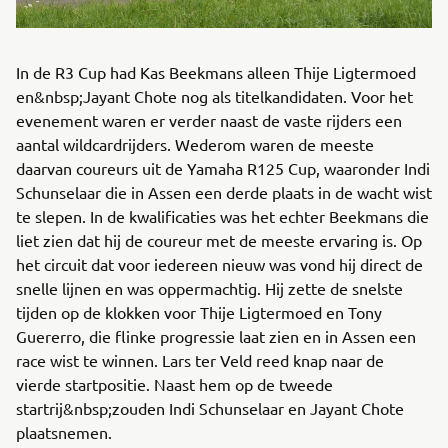
In de R3 Cup had Kas Beekmans alleen Thije Ligtermoed
en&nbsp;Jayant Chote nog als titelkandidaten. Voor het
evenement waren er verder naast de vaste rijders een
aantal wildcardrijders. Wederom waren de meeste
daarvan coureurs uit de Yamaha R125 Cup, waaronder Indi
Schunselaar die in Assen een derde plaats in de wacht wist
te slepen. In de kwalificaties was het echter Beekmans die
liet zien dat hij de coureur met de meeste ervaring is. Op
het circuit dat voor iedereen nieuw was vond hij direct de
snelle lijnen en was oppermachtig. Hij zette de snelste
tijden op de klokken voor Thije Ligtermoed en Tony
Guererro, die flinke progressie laat zien en in Assen een
race wist te winnen. Lars ter Veld reed knap naar de
vierde startpositie. Naast hem op de tweede
startrij&nbsp;zouden Indi Schunselaar en Jayant Chote
plaatsnemen.