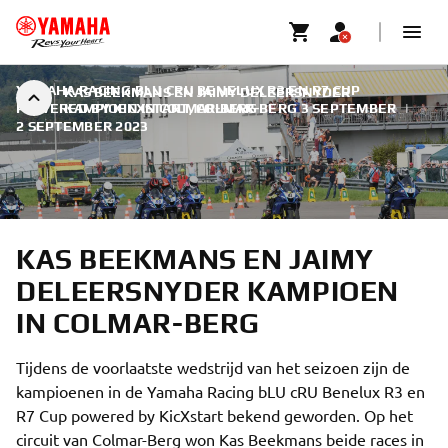
YAMAHA RACING BLU CRU BENELUX R3 EN R7 CUP
KAS BEEKMANS EN JAIMY DELEERSNYDER
POWERED BY KICXSTART, COLMAR-BERG 3 SEPTEMBER
KAMPIOEN IN COLMAR-BERG
|
2 SEPTEMBER 2023
KAS BEEKMANS EN JAIMY
DELEERSNYDER KAMPIOEN
IN COLMAR-BERG
Tijdens de voorlaatste wedstrijd van het seizoen zijn de
kampioenen in de Yamaha Racing bLU cRU Benelux R3 en
R7 Cup powered by KicXstart bekend geworden. Op het
circuit van Colmar-Berg won Kas Beekmans beide races in