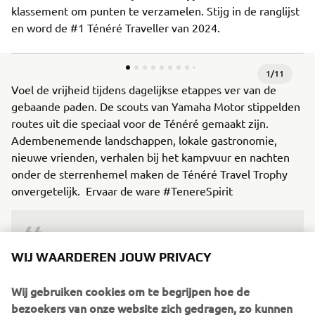
klassement om punten te verzamelen. Stijg in de ranglijst
en word de #1 Ténéré Traveller van 2024.
1
/
11
Voel de vrijheid tijdens dagelijkse etappes ver van de
gebaande paden. De scouts van Yamaha Motor stippelden
routes uit die speciaal voor de Ténéré gemaakt zijn.
Adembenemende landschappen, lokale gastronomie,
nieuwe vrienden, verhalen bij het kampvuur en nachten
onder de sterrenhemel maken de Ténéré Travel Trophy
onvergetelijk. Ervaar de ware #TenereSpirit
Geïnspireerd door de rallyrijders van de 
Parijs-Dakar, werd de eerste Yamaha 
WIJ WAARDEREN JOUW PRIVACY
Ténéré in 1983 op de markt gebracht. 
Wij gebruiken cookies om te begrijpen hoe de
Sindsdien schittert de betoverende 
bezoekers van onze website zich gedragen, zo kunnen