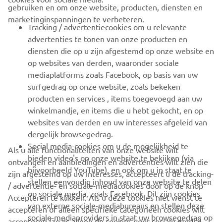
gebruiken en om onze website, producten, diensten en
marketinginspanningen te verbeteren.
VOOR BEDRIJVEN
Tracking / advertentiecookies om u relevante
advertenties te tonen van onze producten en
MEER YAMAHA
diensten die op u zijn afgestemd op onze website en
op websites van derden, waaronder sociale
mediaplatforms zoals Facebook, op basis van uw
ONDERSTEUNING
surfgedrag op onze website, zoals bekeken
producten en services , items toegevoegd aan uw
winkelmandje, en items die u hebt gekocht, en op
NIEUWSBRIEF
websites van derden en uw interesses afgeleid van
Wees de eerste die meer te weten komt over de nieuwste deals,
dergelijk browsegedrag.
speciale evenementen, nieuwe producten en nog veel meer
Social media-cookies om u de mogelijkheid te
Als u alle functionaliteiten van onze website wilt
bieden video's op onze website te bekijken (via
ontvangen en aanbiedingen en advertenties wilt zien die
bijvoorbeeld YouTube), en ook om u in staat te
zijn afgestemd op uw interesses, accepteert u de tracking-
stellen eenvoudig inhoud van onze website te delen
/ advertentie- en sociale-mediacookies door op de knop
ABONNEREN
op sociale media, zoals Facebook. Dit zijn cookies
Accepteren te klikken. Als u deze cookies niet wenst te
van externe sociale-mediabureaus en stellen deze
accepteren of alleen specifieke categorieën cookies wilt
sociale-mediaproviders in staat uw browsegedrag op
Lees ons privacybeleid om te leren hoe we uw persoonlijke
accepteren (zoals alleen de cookies voor sociale media),