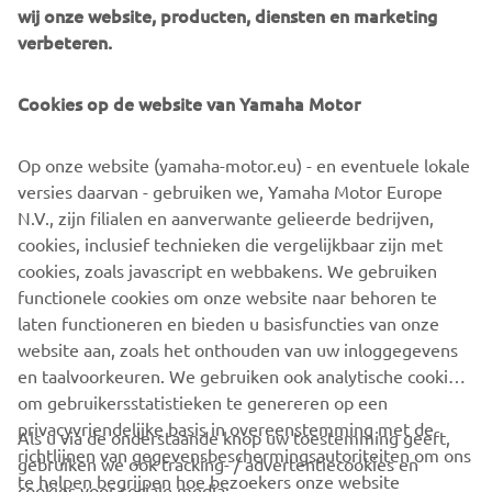
naam op veel modellen. De jongste telg 
wij onze website, producten, diensten en marketing
is de Ténéré 700 in diverse 
verbeteren.
uitvoeringen. De Ténéré Travel Trophy 
is het ultieme evenement om de ware 
Cookies op de website van Yamaha Motor
Ténéré Spirit te ervaren. Ténéré rijders 
van nu zullen het avontuur van hun 
Op onze website (yamaha-motor.eu) - en eventuele lokale
leven beleven.
versies daarvan - gebruiken we, Yamaha Motor Europe
N.V., zijn filialen en aanverwante gelieerde bedrijven,
—  Mario Janssen - Country Manager Yamaha 
cookies, inclusief technieken die vergelijkbaar zijn met
Motor Europe, branch Benelux
cookies, zoals javascript en webbakens. We gebruiken
functionele cookies om onze website naar behoren te
ONTDEK MEER
laten functioneren en bieden u basisfuncties van onze
website aan, zoals het onthouden van uw inloggegevens
en taalvoorkeuren. We gebruiken ook analytische cookies
om gebruikersstatistieken te genereren op een
privacyvriendelijke basis in overeenstemming met de
Als u via de onderstaande knop uw toestemming geeft,
richtlijnen van gegevensbeschermingsautoriteiten om ons
gebruiken we ook tracking- / advertentiecookies en
CORPORATE
te helpen begrijpen hoe bezoekers onze website
cookies voor sociale media: