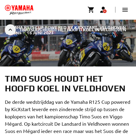
YAMAHA R125 CUP POWERED BY KICXSTART, VELDHOVEN
TIMO SUOS HOUDT HET HOOFD KOEL IN VELDHOVEN
17 JUNI
|
16 JUNI 2023
TIMO SUOS HOUDT HET
HOOFD KOEL IN VELDHOVEN
De derde wedstrijddag van de Yamaha R125 Cup powered
by KicXstart leverde een zinderende strijd op tussen de
koplopers van het kampioenschap Timo Suos en Viggo
Mégard. Op kartcircuit De Landsard in Veldhoven wonnen
Suos en Mégard ieder een race maar was het Suos die de