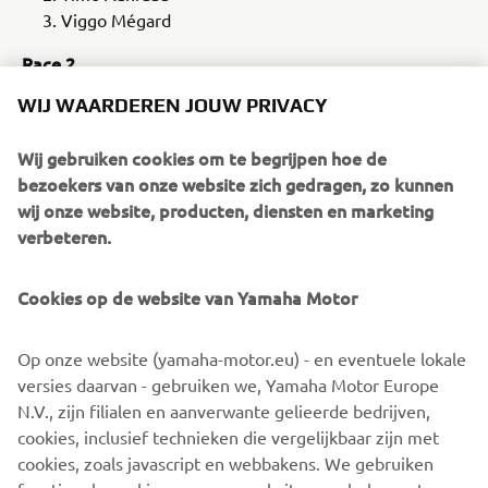
Viggo Mégard
Race 2
WIJ WAARDEREN JOUW PRIVACY
1Viggo Mégard
Timo Suos
Wij gebruiken cookies om te begrijpen hoe de
Timo Aanraad
bezoekers van onze website zich gedragen, zo kunnen
Dagklassement
wij onze website, producten, diensten en marketing
verbeteren.
Timo Suos
Viggo Mégard
Cookies op de website van Yamaha Motor
Timo Aanraad
Tussenstand kampioenschap:
Op onze website (yamaha-motor.eu) - en eventuele lokale
versies daarvan - gebruiken we, Yamaha Motor Europe
Viggo Mégard 112 pnt
N.V., zijn filialen en aanverwante gelieerde bedrijven,
Timo Suos 111 pnt
cookies, inclusief technieken die vergelijkbaar zijn met
Timo Aanraad 94 pnt
cookies, zoals javascript en webbakens. We gebruiken
De volgende wedstrijd wordt verreden op Circuit Park