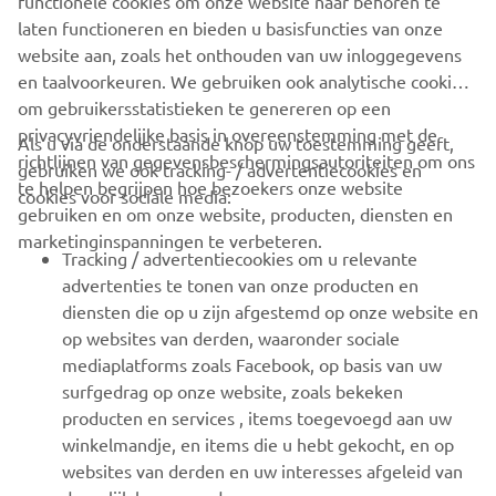
functionele cookies om onze website naar behoren te
Berghem op 2 september.
laten functioneren en bieden u basisfuncties van onze
website aan, zoals het onthouden van uw inloggegevens
en taalvoorkeuren. We gebruiken ook analytische cookies
om gebruikersstatistieken te genereren op een
privacyvriendelijke basis in overeenstemming met de
Als u via de onderstaande knop uw toestemming geeft,
richtlijnen van gegevensbeschermingsautoriteiten om ons
gebruiken we ook tracking- / advertentiecookies en
CORPORATE
te helpen begrijpen hoe bezoekers onze website
cookies voor sociale media:
gebruiken en om onze website, producten, diensten en
marketinginspanningen te verbeteren.
VOOR BEDRIJVEN
Tracking / advertentiecookies om u relevante
advertenties te tonen van onze producten en
MEER YAMAHA
diensten die op u zijn afgestemd op onze website en
op websites van derden, waaronder sociale
mediaplatforms zoals Facebook, op basis van uw
ONDERSTEUNING
surfgedrag op onze website, zoals bekeken
producten en services , items toegevoegd aan uw
winkelmandje, en items die u hebt gekocht, en op
NIEUWSBRIEF
websites van derden en uw interesses afgeleid van
Wees de eerste die meer te weten komt over de nieuwste deals,