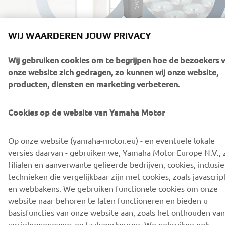
WIJ WAARDEREN JOUW PRIVACY
Wij gebruiken cookies om te begrijpen hoe de bezoekers 
onze website zich gedragen, zo kunnen wij onze website,
producten, diensten en marketing verbeteren.
LEES MEER NIEUWS
Cookies op de website van Yamaha Motor
Op onze website (yamaha-motor.eu) - en eventuele lokale
versies daarvan - gebruiken we, Yamaha Motor Europe N.V., z
CORPORATE
filialen en aanverwante gelieerde bedrijven, cookies, inclusie
technieken die vergelijkbaar zijn met cookies, zoals javascrip
en webbakens. We gebruiken functionele cookies om onze
VOOR BEDRIJVEN
website naar behoren te laten functioneren en bieden u
basisfuncties van onze website aan, zoals het onthouden van
MEER YAMAHA
uw inloggegevens en taalvoorkeuren. We gebruiken ook