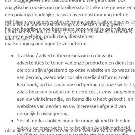
analytische cookies om gebruikersstatistieken te genereren 
ONDERSTEUNING
een privacyvriendelijke basis in overeenstemming met de
richtlijnen van gegevensbeschermingsautoriteiten om ons te
Als u via de onderstaande knop uw toestemming geeft,
helpen begrijpen hoe bezoekers onze website gebruiken en
gebruiken we ook tracking- / advertentiecookies en cookies
NIEUWSBRIEF
om onze website, producten, diensten en
voor sociale media:
marketinginspanningen te verbeteren.
Wees de eerste die meer te weten komt over de nieuwste deals,
speciale evenementen, nieuwe producten en nog veel meer
Tracking / advertentiecookies om u relevante
advertenties te tonen van onze producten en diensten
die op u zijn afgestemd op onze website en op website
van derden, waaronder sociale mediaplatforms zoals
ABONNEREN
Facebook, op basis van uw surfgedrag op onze website
zoals bekeken producten en services , items toegevoe
aan uw winkelmandje, en items die u hebt gekocht, en
Lees ons privacybeleid om te leren hoe we uw persoonlijke
websites van derden en uw interesses afgeleid van
gegevens verwerken:
Privacyverklaring
dergelijk browsegedrag.
Social media-cookies om u de mogelijkheid te bieden
Netherlands (Dutch)
video's op onze website te bekijken (via bijvoorbeeld
Als u alle functionaliteiten van onze website wilt ontvangen 
YouTube), en ook om u in staat te stellen eenvoudig