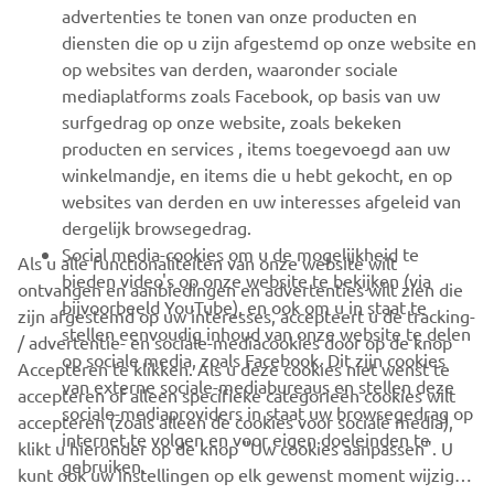
advertenties te tonen van onze producten en
MEER YAMAHA
diensten die op u zijn afgestemd op onze website en
op websites van derden, waaronder sociale
mediaplatforms zoals Facebook, op basis van uw
ONDERSTEUNING
surfgedrag op onze website, zoals bekeken
producten en services , items toegevoegd aan uw
winkelmandje, en items die u hebt gekocht, en op
NIEUWSBRIEF
websites van derden en uw interesses afgeleid van
Wees de eerste die meer te weten komt over de nieuwste deals,
dergelijk browsegedrag.
speciale evenementen, nieuwe producten en nog veel meer
Social media-cookies om u de mogelijkheid te
Als u alle functionaliteiten van onze website wilt
bieden video's op onze website te bekijken (via
ontvangen en aanbiedingen en advertenties wilt zien die
bijvoorbeeld YouTube), en ook om u in staat te
zijn afgestemd op uw interesses, accepteert u de tracking-
stellen eenvoudig inhoud van onze website te delen
/ advertentie- en sociale-mediacookies door op de knop
ABONNEREN
op sociale media, zoals Facebook. Dit zijn cookies
Accepteren te klikken. Als u deze cookies niet wenst te
van externe sociale-mediabureaus en stellen deze
accepteren of alleen specifieke categorieën cookies wilt
sociale-mediaproviders in staat uw browsegedrag op
Lees ons privacybeleid om te leren hoe we uw persoonlijke
accepteren (zoals alleen de cookies voor sociale media),
internet te volgen en voor eigen doeleinden te
gegevens verwerken:
Privacyverklaring
klikt u hieronder op de knop "Uw cookies aanpassen". U
gebruiken.
kunt ook uw instellingen op elk gewenst moment wijzigen