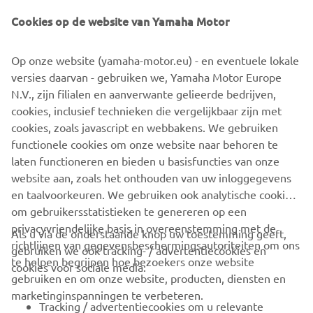
Fund Overview
Cookies op de website van Yamaha Motor
Name:
Yamaha Motor Exploratory Fund, L.P. II
Established:
February 2023
Op onze website (yamaha-motor.eu) - en eventuele lokale
Total fund amount:
US$100 million
versies daarvan - gebruiken we, Yamaha Motor Europe
Fund period:
10 years
N.V., zijn filialen en aanverwante gelieerde bedrijven,
Investment target:
Startups with innovative technologies
cookies, inclusief technieken die vergelijkbaar zijn met
and ample business growth potential in the fields of
cookies, zoals javascript en webbakens. We gebruiken
transportation, robotics, data/AI, fintech/insurtech, and
functionele cookies om onze website naar behoren te
digital health and wellness
laten functioneren en bieden u basisfuncties van onze
website aan, zoals het onthouden van uw inloggegevens
en taalvoorkeuren. We gebruiken ook analytische cookies
om gebruikersstatistieken te genereren op een
privacyvriendelijke basis in overeenstemming met de
Als u via de onderstaande knop uw toestemming geeft,
richtlijnen van gegevensbeschermingsautoriteiten om ons
gebruiken we ook tracking- / advertentiecookies en
CORPORATE
te helpen begrijpen hoe bezoekers onze website
cookies voor sociale media:
gebruiken en om onze website, producten, diensten en
marketinginspanningen te verbeteren.
VOOR BEDRIJVEN
Tracking / advertentiecookies om u relevante