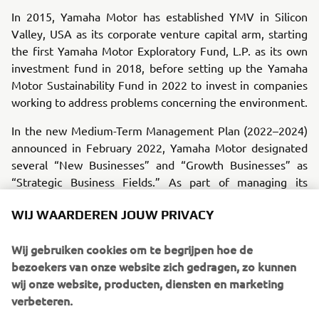
In 2015, Yamaha Motor has established YMV in Silicon
Valley, USA as its corporate venture capital arm, starting
the first Yamaha Motor Exploratory Fund, L.P. as its own
investment fund in 2018, before setting up the Yamaha
Motor Sustainability Fund in 2022 to invest in companies
working to address problems concerning the environment.
In the new Medium-Term Management Plan (2022–2024)
announced in February 2022, Yamaha Motor designated
several “New Businesses” and “Growth Businesses” as
“Strategic Business Fields.” As part of managing its
business portfolio, the Company will actively allocate
WIJ WAARDEREN JOUW PRIVACY
management resources to these businesses in order to
develop them into future core businesses. For these new
Wij gebruiken cookies om te begrijpen hoe de
businesses, the Company will promote new value creation
bezoekers van onze website zich gedragen, zo kunnen
unique to Yamaha Motor through co-creation partnerships
wij onze website, producten, diensten en marketing
and with the technologies and expertise it has garnered to
verbeteren.
date.